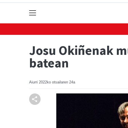
Josu Okiñenak mus
batean
Aiurri
2022ko otsailaren 24a