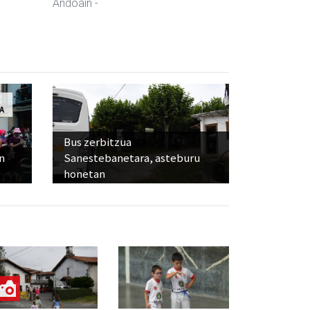
Andoain
-
Bus zerbitzua
n
Sanestebanetara, asteburu
honetan