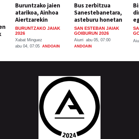
Buruntzako jaien
Bus zerbitzua
Bi
atarikoa, Ainhoa
Sanestebanetara,
di
Aiertzarekin
asteburu honetan
e
ien
BURUNTZAKO JAIAK
SAN ESTEBAN JAIAK
SA
k
2026
GOIBURUN 2026
GO
Xabat Minguez
Aiurri
abu 05, 07:00
Aiu
abu 04, 07:05
ANDOAIN
ANDOAIN