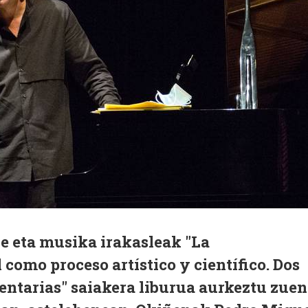
le eta musika irakasleak "La
como proceso artístico y científico. Dos
tarias" saiakera liburua aurkeztu zuen