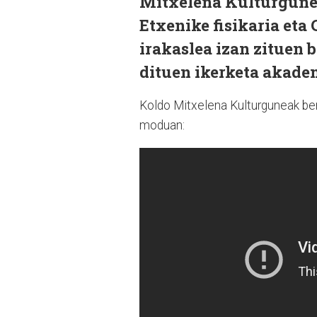
Mitxelena Kulturgune
Etxenike fisikaria eta
irakaslea izan zituen 
dituen ikerketa akade
Koldo Mitxelena Kulturguneak ber
moduan: