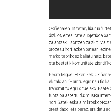
Okiñenaren hitzetan, liburua “urte
dizkiot, errealitate subjetiboa bai
zalantzak… sortzen zaizkit. Maiz 
prozesu hori; azken batean, ezine
marko teorikoez baliatu naiz; bate
eta bestetik komunitate zientifik
Pedro Miguel Etxenikek, Okiñenak
ekitaldian: “Harritu egin nau fisi
transmititu egin dituelako. Esate
funtzioa aztertu du; musika inter
hori. Batek eskala mikroskopikoan
prest dago, eta beraz, eraldatu eg