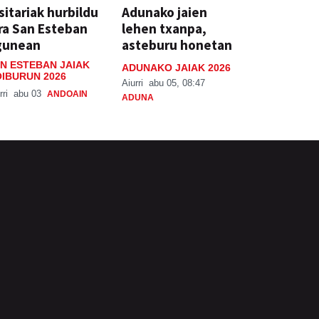
sitariak hurbildu
Adunako jaien
ra San Esteban
lehen txanpa,
gunean
asteburu honetan
N ESTEBAN JAIAK
ADUNAKO JAIAK 2026
IBURUN 2026
Aiurri
abu 05, 08:47
rri
abu 03
ANDOAIN
ADUNA