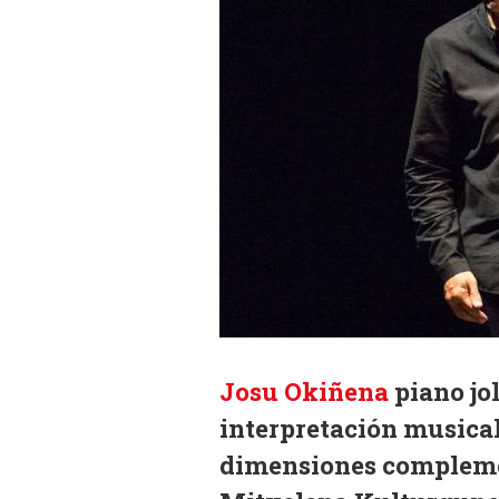
Josu Okiñena
piano jo
interpretación musical 
dimensiones complemen