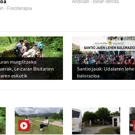
roa
Andoain
- Belar-denda
in
- Fisioterapia
uran murgiltzeko
uerak, Leizaran Bisitarien
Santio jaiak: Udalaren lehe
earen eskutik
balorazioa