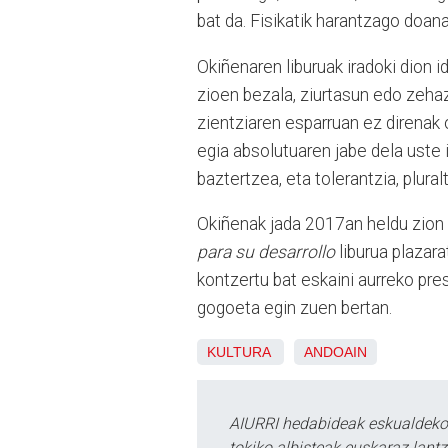
bat da. Fisikatik harantzago doana
Okiñenaren liburuak iradoki dion i
zioen bezala, ziurtasun edo zehaz
zientziaren esparruan ez direnak
egia absolutuaren jabe dela uste 
baztertzea, eta tolerantzia, plura
Okiñenak jada 2017an heldu zion 
para su desarrollo
liburua plazar
kontzertu bat eskaini aurreko pre
gogoeta egin zuen bertan.
KULTURA
ANDOAIN
AIURRI hedabideak eskualdeko n
tokiko albisteak euskaraz lan