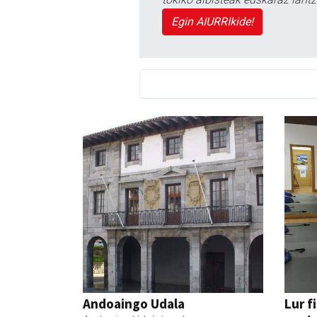
Egin AIURRIkide!
Andoaingo Udala
Lur f