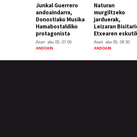
Junkal Guerrero
Naturan
andoaindarra,
murgiltzeko
Donostiako Musika
jarduerak,
Hamabostaldiko
Leizaran Bisitar
protagonista
Etxearen eskuti
Aiurri
abu 05, 07:00
Aiurri
abu 05, 08:30
ANDOAIN
ANDOAIN