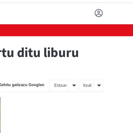
tu ditu liburu
Gehitu gaitzazu Googlen
Entzun
Itzuli