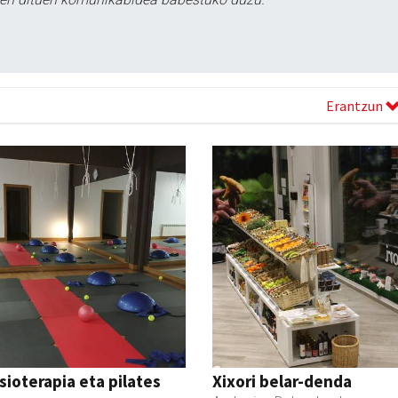
Erantzun
isioterapia eta pilates
Xixori belar-denda