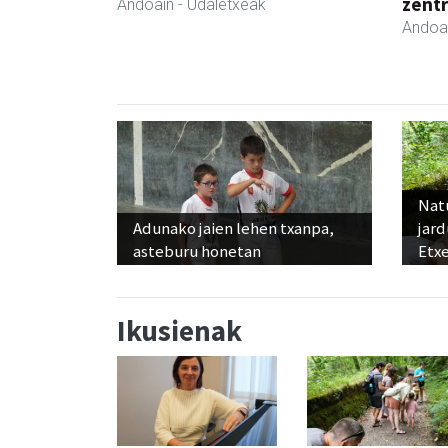
zent
Andoain
- Udaletxeak
Andoa
Nat
Adunako jaien lehen txanpa,
jard
asteburu honetan
Etx
Ikusienak