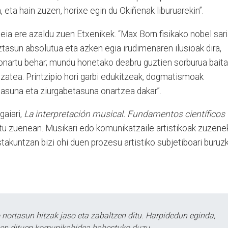
, eta hain zuzen, horixe egin du Okiñenak liburuarekin”.
deia ere azaldu zuen Etxenikek. “Max Born fisikako nobel sar
tasun absolutua eta azken egia irudimenaren ilusioak dira,
 onartu behar; mundu honetako deabru guztien sorburua baita
izatea. Printzipio hori garbi edukitzeak, dogmatismoak
ltasuna eta ziurgabetasuna onartzea dakar”.
gaiari,
La interpretación musical. Fundamentos científicos
atu zuenean. Musikari edo komunikatzaile artistikoak zuzene
stakuntzan bizi ohi duen prozesu artistiko subjetiboari buruz
ortasun hitzak jaso eta zabaltzen ditu. Harpidedun eginda,
tzen dituen komunikabidea babestuko duzu.