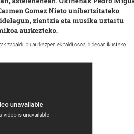
an, astelehenean. Okiñenak Pedro Migu
 Carmen Gomez Nieto unibertsitateko
bidelagun, zientzia eta musika uztartu
mikoa aurkezteko.
ak zabaldu du aurkezpen ekitaldi osoa, bideoan ikusteko