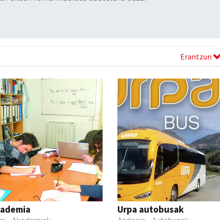
Erantzun
kademia
Urpa autobusak