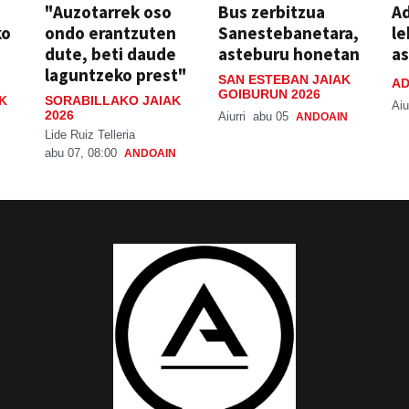
"Auzotarrek oso
Bus zerbitzua
Ad
ko
ondo erantzuten
Sanestebanetara,
le
dute, beti daude
asteburu honetan
a
laguntzeko prest"
SAN ESTEBAN JAIAK
AD
GOIBURUN 2026
K
SORABILLAKO JAIAK
Aiu
2026
Aiurri
abu 05
ANDOAIN
Lide Ruiz Telleria
abu 07, 08:00
ANDOAIN