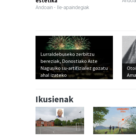
estetika
Andoa
Andoain
- Ile-apaindegiak
Lurraldebuseko zerbitzu
bereziak, Donostiako Aste
Nagusiko su-artifizialez gozatu
Otoi
ahal izateko
Ama
Ikusienak