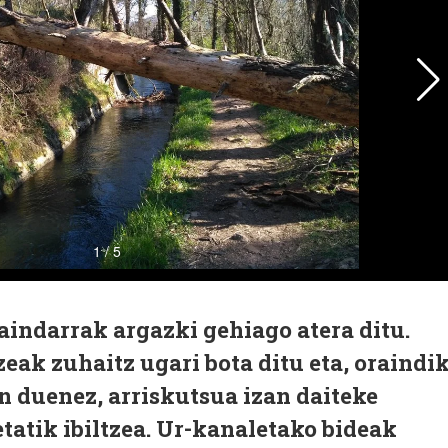
aindarrak argazki gehiago atera ditu.
zeak zuhaitz ugari bota ditu eta, oraindi
en duenez, arriskutsua izan daiteke
atik ibiltzea. Ur-kanaletako bideak