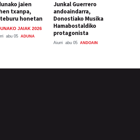
unako jaien
Junkal Guerrero
hen txanpa,
andoaindarra,
steburu honetan
Donostiako Musika
Hamabostaldiko
UNAKO JAIAK 2026
protagonista
rri
abu 05
ADUNA
Aiurri
abu 05
ANDOAIN