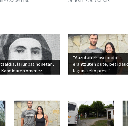
in
- Akademiak
Andoain
- Autobusak
"Auzotarrek oso ondo
tzaldia, larunbat honetan,
erantzuten dute, beti dau
 Kandidaren omenez
laguntzeko prest"