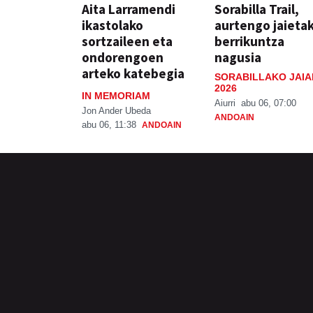
Aita Larramendi
Sorabilla Trail,
ikastolako
aurtengo jaieta
sortzaileen eta
berrikuntza
ondorengoen
nagusia
arteko katebegia
SORABILLAKO JAIA
2026
IN MEMORIAM
Aiurri
abu 06, 07:00
Jon Ander Ubeda
ANDOAIN
abu 06, 11:38
ANDOAIN