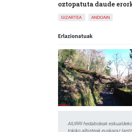
oztopatuta daude eror
GIZARTEA
ANDOAIN
Erlazionatuak
AIURRI hedabideak eskualdeko n
tokiko albisteak euskaraz lan