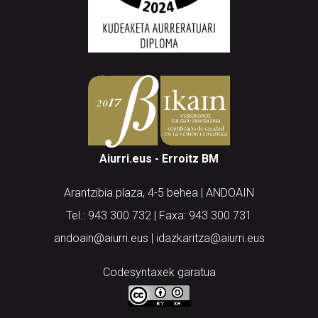
Aiurri.eus - Erroitz BM
Arantzibia plaza, 4-5 behea | ANDOAIN
Tel.: 943 300 732 | Faxa: 943 300 731
andoain@aiurri.eus | idazkaritza@aiurri.eus
Codesyntaxek garatua