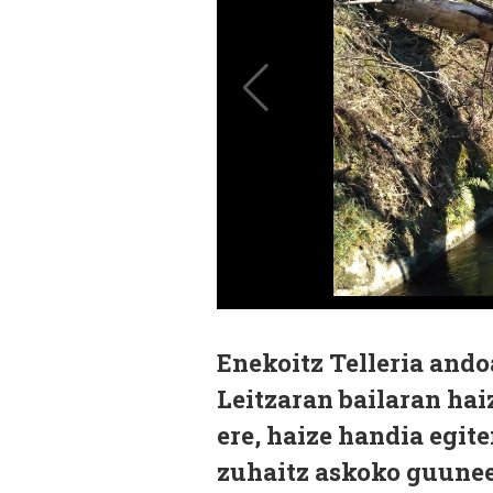
Enekoitz Telleria ando
Leitzaran bailaran hai
ere, haize handia egit
zuhaitz askoko guuneet