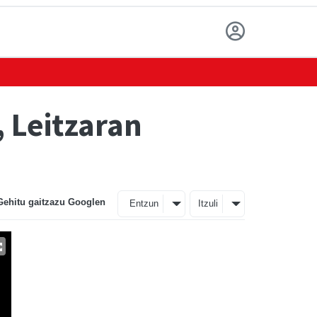
, Leitzaran
Gehitu gaitzazu Googlen
Entzun
Itzuli