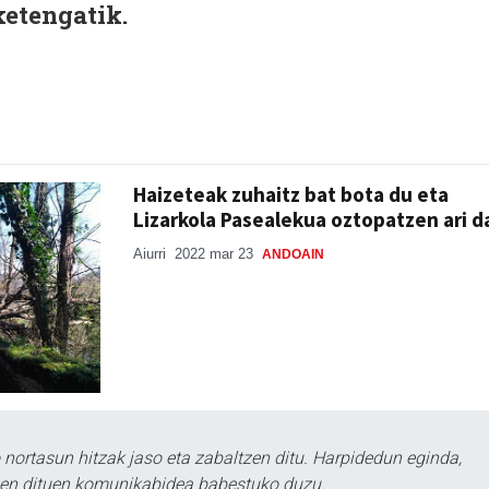
ketengatik.
Haizeteak zuhaitz bat bota du eta
Lizarkola Pasealekua oztopatzen ari d
Aiurri
2022 mar 23
ANDOAIN
ortasun hitzak jaso eta zabaltzen ditu. Harpidedun eginda,
tzen dituen komunikabidea babestuko duzu.