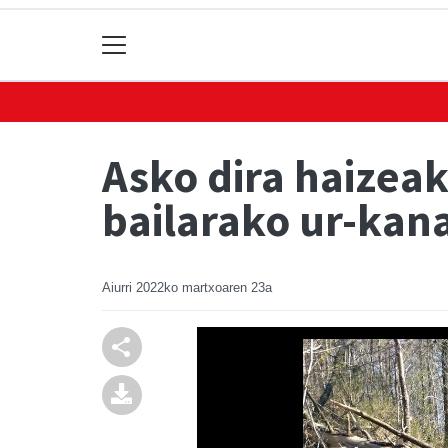
Asko dira haizeak
bailarako ur-kan
Aiurri
2022ko martxoaren 23a