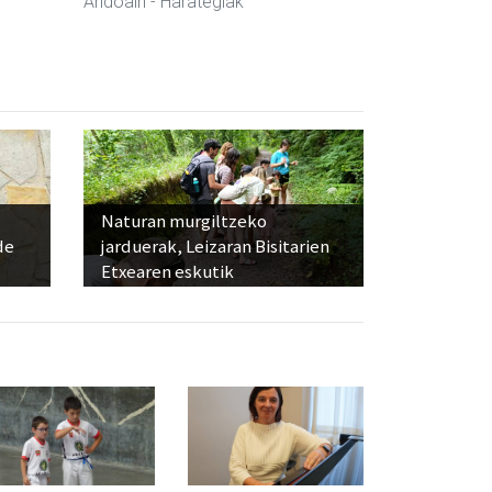
Andoain
- Harategiak
Naturan murgiltzeko
de
jarduerak, Leizaran Bisitarien
Etxearen eskutik