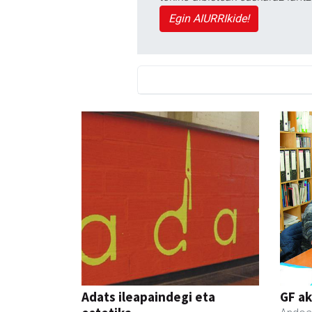
Egin AIURRIkide!
Adats ileapaindegi eta
GF a