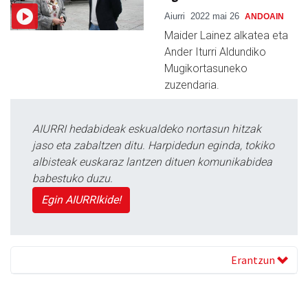
Aiurri
2022 mai 26
ANDOAIN
Maider Lainez alkatea eta
Ander Iturri Aldundiko
Mugikortasuneko
zuzendaria.
AIURRI hedabideak eskualdeko nortasun hitzak
jaso eta zabaltzen ditu. Harpidedun eginda, tokiko
albisteak euskaraz lantzen dituen komunikabidea
babestuko duzu.
Egin AIURRIkide!
Erantzun