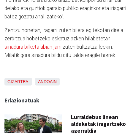
“herritarrek helarazitako arazo bat konpondu ahal izan
delako eta guztiok garraio publiko eraginkor eta irisgarri
batez gozatu ahal izateko”.
Zentzu horretan, iragarri zuten bilera egitekotan direla
zerbitzua hobetzeko eskatuz azken hilabetetan
sinadura bilketa abian jarri
zuten bultzatzaileekin.
Milatik gora sinadura bildu ditu talde eragile horrek.
GIZARTEA
ANDOAIN
Erlazionatuak
Lurraldebus linean
aldaketak iragartzeko
agerraldia