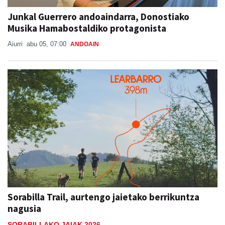
Junkal Guerrero andoaindarra, Donostiako
Musika Hamabostaldiko protagonista
Aiurri
abu 05, 07:00
ANDOAIN
Sorabilla Trail, aurtengo jaietako berrikuntza
nagusia
SORABILLAKO JAIAK 2026