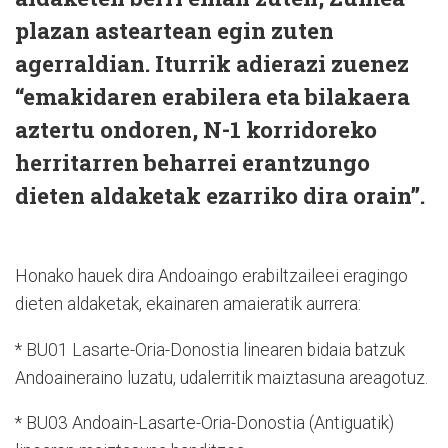
plazan asteartean egin zuten
agerraldian. Iturrik adierazi zuenez
“emakidaren erabilera eta bilakaera
aztertu ondoren, N-1 korridoreko
herritarren beharrei erantzungo
dieten aldaketak ezarriko dira orain”.
Honako hauek dira Andoaingo erabiltzaileei eragingo
dieten aldaketak, ekainaren amaieratik aurrera:
* BU01 Lasarte-Oria-Donostia linearen bidaia batzuk
Andoaineraino luzatu, udalerritik maiztasuna areagotuz.
* BU03 Andoain-Lasarte-Oria-Donostia (Antiguatik)