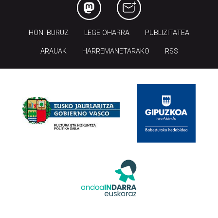
HONI BURUZ
LEGE OHARRA
PUBLIZITATEA
ARAUAK
HARREMANETARAKO
RSS