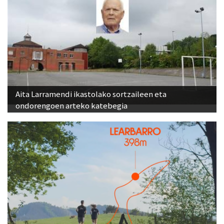
Aita Larramendi ikastolako sortzaileen eta
ondorengoen arteko katebegia