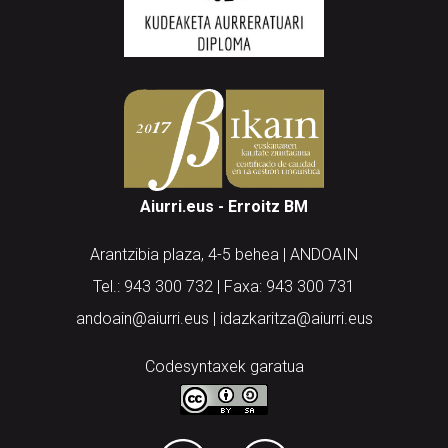
Aiurri.eus - Erroitz BM
Arantzibia plaza, 4-5 behea | ANDOAIN
Tel.: 943 300 732 | Faxa: 943 300 731
andoain@aiurri.eus | idazkaritza@aiurri.eus
Codesyntaxek garatua