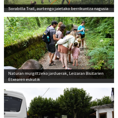
Sorabilla Trail, aurtengo jaietako berrikuntza nagusia
Naturan murgiltzeko jarduerak, Leizaran Bisitarien
Etxearen eskutik