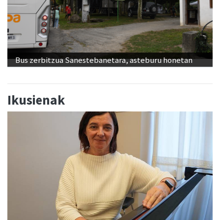
Bus zerbitzua Sanestebanetara, asteburu honetan
Ikusienak