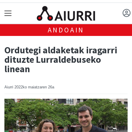
ANDOAIN
Ordutegi aldaketak iragarri
dituzte Lurraldebuseko
linean
Aiurri
2022ko maiatzaren 26a