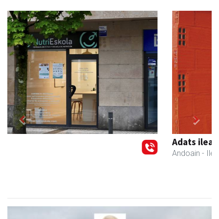
Previous
Next
Adats ileapaindegi eta estetika
Andoain
- Ile-apaindegiak