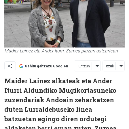
Madier Lainez eta Ander Iturri, Zumea plazan asteartean
Entzun
Itzuli
Gehitu gaitzazu Googlen
Maider Lainez alkateak eta Ander
Iturri Aldundiko Mugikortasuneko
zuzendariak Andoain zeharkatzen
duten Lurraldebuseko linea
batzuetan egingo diren ordutegi
aldaketen berri eman zuten, Zumea