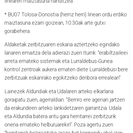
linearen maiztasuna handitzea.
* BU07 Tolosa-Donostia (herriz herri) linean ordu erdiko
maiztasuna ezarri goizean, 10:30ak arte gutxi
gorabehera.
Aldaketak zerbitzuaren eskaria aztertzeko egindako
lanaren emaitza dela adierazi zuen Iturrik: “erabiltzaileei
arreta emateko sistemak eta Lurraldebus-Gunea
kontrol zentroak aukera ematen diete Lurraldebusi bere
zerbitzuak eskarirako egokitzeko denbora errealean".
Lainezek Aldundiak eta Udalaren arteko elkarlana
goraipatu zuen, agerraldian: “Berriro ere agerian jartzen
da erakundeen arteko lankidetzaren garrantzia. Udala
eta Aldundia batera aritu gara herritarrei zerbitzurik
onena emateko helburuarekin”. Poza agertu zuen