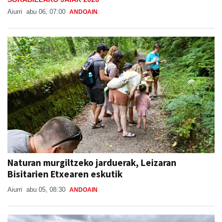
Aiurri
abu 06, 07:00
ANDOAIN
Naturan murgiltzeko jarduerak, Leizaran
Bisitarien Etxearen eskutik
Aiurri
abu 05, 08:30
ANDOAIN