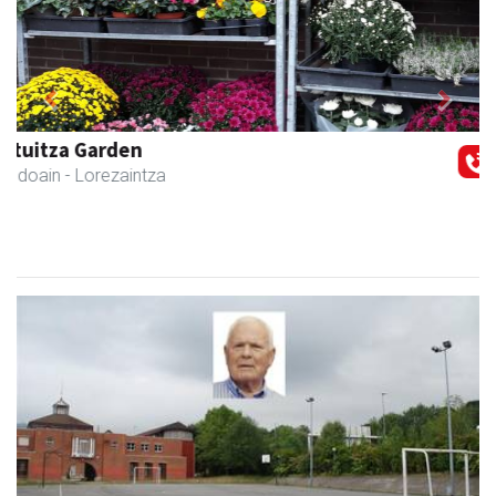
Previous
Next
Mendi autoeskola
Andoain
- Autoeskolak