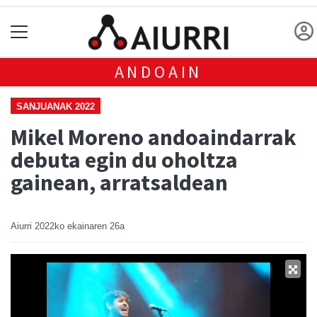
ANDOAIN
SANJUANAK 2022
Mikel Moreno andoaindarrak
debuta egin du oholtza
gainean, arratsaldean
Aiurri
2022ko ekainaren 26a