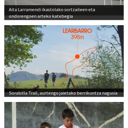
Aita Larramendi ikastolako sortzaileen eta
ondorengoen arteko katebegia
Sorabilla Trail, aurtengo jaietako berrikuntza nagusia