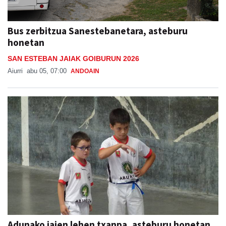
Bus zerbitzua Sanestebanetara, asteburu
honetan
SAN ESTEBAN JAIAK GOIBURUN 2026
Aiurri
abu 05, 07:00
ANDOAIN
Adunako jaien lehen txanpa, asteburu honetan