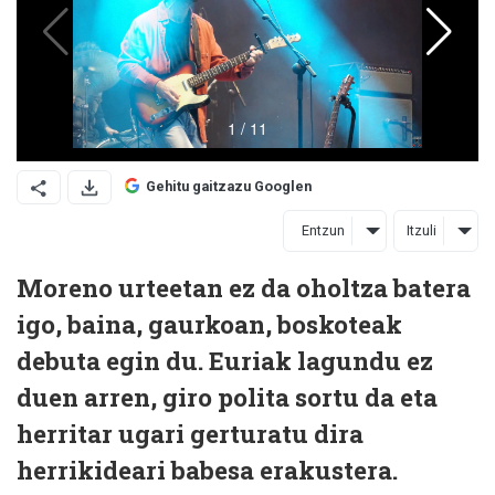
Gehitu gaitzazu Googlen
Entzun
Itzuli
Moreno urteetan ez da oholtza batera
igo, baina, gaurkoan, boskoteak
debuta egin du. Euriak lagundu ez
duen arren, giro polita sortu da eta
herritar ugari gerturatu dira
herrikideari babesa erakustera.