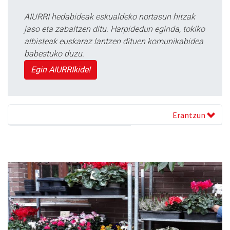
AIURRI hedabideak eskualdeko nortasun hitzak
jaso eta zabaltzen ditu. Harpidedun eginda, tokiko
albisteak euskaraz lantzen dituen komunikabidea
babestuko duzu.
Egin AIURRIkide!
Erantzun