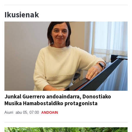
Ikusienak
Junkal Guerrero andoaindarra, Donostiako
Musika Hamabostaldiko protagonista
Aiurri
abu 05, 07:00
ANDOAIN