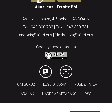
Aiurri.eus - Erroitz BM
Arantzibia plaza, 4-5 behea | ANDOAIN
Tel.: 943 300 732 | Faxa: 943 300 731
andoain@aiurri.eus | idazkaritza@aiurri.eus
Codesyntaxek garatua
HONI BURUZ
LEGE OHARRA
PUBLIZITATEA
ARAUAK
HARREMANETARAKO
RSS