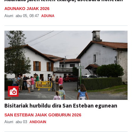
ADUNAKO JAIAK 2026
Aiurri
abu 05, 08:47
ADUNA
Bisitariak hurbildu dira San Esteban egunean
SAN ESTEBAN JAIAK GOIBURUN 2026
Aiurri
abu 03
ANDOAIN