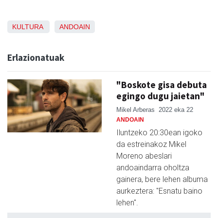
KULTURA
ANDOAIN
Erlazionatuak
"Boskote gisa debuta
egingo dugu jaietan"
Mikel Arberas
2022 eka 22
ANDOAIN
Iluntzeko 20:30ean igoko
da estreinakoz Mikel
Moreno abeslari
andoaindarra oholtza
gainera, bere lehen albuma
aurkeztera: "Esnatu baino
lehen".