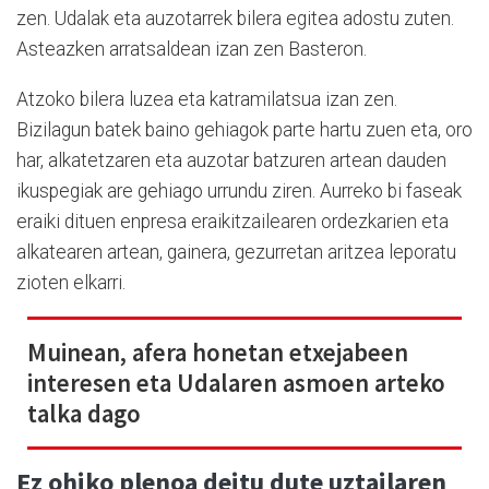
zen. Udalak eta auzotarrek bilera egitea adostu zuten.
Asteazken arratsaldean izan zen Basteron.
Atzoko bilera luzea eta katramilatsua izan zen.
Bizilagun batek baino gehiagok parte hartu zuen eta, oro
har, alkatetzaren eta auzotar batzuren artean dauden
ikuspegiak are gehiago urrundu ziren. Aurreko bi faseak
eraiki dituen enpresa eraikitzailearen ordezkarien eta
alkatearen artean, gainera, gezurretan aritzea leporatu
zioten elkarri.
Muinean, afera honetan etxejabeen
interesen eta Udalaren asmoen arteko
talka dago
Ez ohiko plenoa deitu dute uztailaren