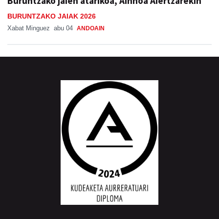
Buruntzako jaien atarikoa, Ainhoa Aiertzarekin
BURUNTZAKO JAIAK 2026
Xabat Minguez
abu 04
ANDOAIN