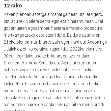
12rako
Azken plenoan aztergaia mahai gainean utzi eta gero,
bizilagunekin bilera berria egin eta biharamunean Udal
gobernuaren egitasmoari hasiera emateko prozedura
martxan jartzeko data ezarri dute. Ez dute uztailaren
21eko plenoa iritsi bitarte zain egon nahi eta Andoaingo
Udalak ez ohiko deialdia iragarri du: “2022ko ekainaren
30ean egindako osoko bilkuran, gai-zerrendako
Etxeberrieta, Ama Kandida eta Agirialai eremuetan
babes sozialeko etxebizitzak sustatzeko Eusko
Jaurlaritzak eta Andoaingo Udalak sinatu beharreko
lankidetza- hitzarmena hasierako izaeraz onartzeko
proposamena izeneko puntua mahai gainean uztea
erabaki zen, eragindako auzokideekin informazio-bilera
bat egiteko, hurrengo osoko bilkuran hitzarmena onartu