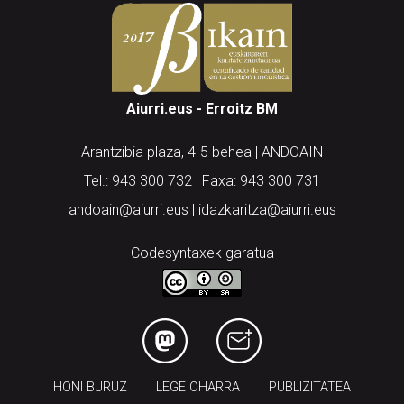
Aiurri.eus - Erroitz BM
Arantzibia plaza, 4-5 behea | ANDOAIN
Tel.: 943 300 732 | Faxa: 943 300 731
andoain@aiurri.eus | idazkaritza@aiurri.eus
Codesyntaxek garatua
HONI BURUZ
LEGE OHARRA
PUBLIZITATEA