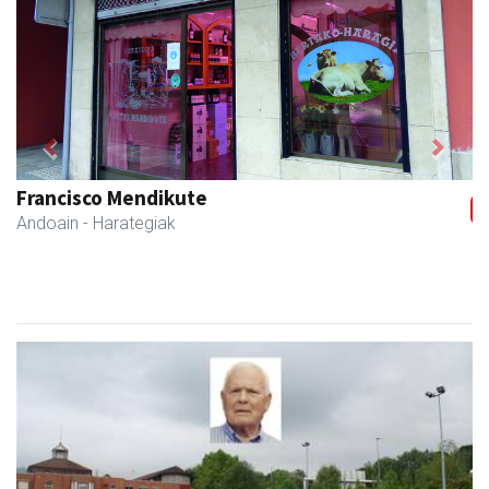
Previous
Next
Francisco Mendikute
Andoain
- Harategiak