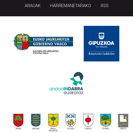
ARAUAK
HARREMANETARAKO
RSS