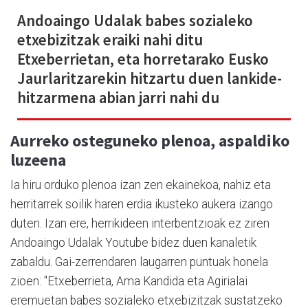
Andoaingo Udalak babes sozialeko
etxebizitzak eraiki nahi ditu
Etxeberrietan, eta horretarako Eusko
Jaurlaritzarekin hitzartu duen lankide-
hitzarmena abian jarri nahi du
Aurreko osteguneko plenoa, aspaldiko
luzeena
Ia hiru orduko plenoa izan zen ekainekoa, nahiz eta
herritarrek soilik haren erdia ikusteko aukera izango
duten. Izan ere, herrikideen interbentzioak ez ziren
Andoaingo Udalak Youtube bidez duen kanaletik
zabaldu. Gai-zerrendaren laugarren puntuak honela
zioen: "Etxeberrieta, Ama Kandida eta Agirialai
eremuetan babes sozialeko etxebizitzak sustatzeko