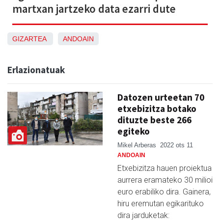
martxan jartzeko data ezarri dute
GIZARTEA
ANDOAIN
Erlazionatuak
Datozen urteetan 70
etxebizitza botako
dituzte beste 266
egiteko
Mikel Arberas
2022 ots 11
ANDOAIN
Etxebizitza hauen proiektua
aurrera eramateko 30 milioi
euro erabiliko dira. Gainera,
hiru eremutan egikarituko
dira jarduketak: