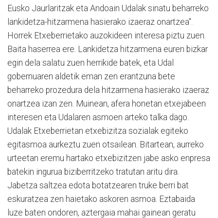
Eusko Jaurlaritzak eta Andoain Udalak sinatu beharreko
lankidetza-hitzarmena hasierako izaeraz onartzea".
Horrek Etxeberrietako auzokideen interesa piztu zuen.
Baita haserrea ere. Lankidetza hitzarmena euren bizkar
egin dela salatu zuen herrikide batek, eta Udal
gobernuaren aldetik eman zen erantzuna bete
beharreko prozedura dela hitzarmena hasierako izaeraz
onartzea izan zen. Muinean, afera honetan etxejabeen
interesen eta Udalaren asmoen arteko talka dago.
Udalak Etxeberrietan etxebizitza sozialak egiteko
egitasmoa aurkeztu zuen otsailean. Bitartean, aurreko
urteetan eremu hartako etxebizitzen jabe asko enpresa
batekin ingurua biziberritzeko tratutan aritu dira.
Jabetza saltzea edota botatzearen truke berri bat
eskuratzea zen haietako askoren asmoa. Eztabaida
luze baten ondoren, aztergaia mahai gainean geratu