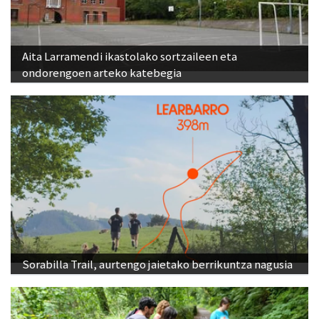
Aita Larramendi ikastolako sortzaileen eta
ondorengoen arteko katebegia
Sorabilla Trail, aurtengo jaietako berrikuntza nagusia