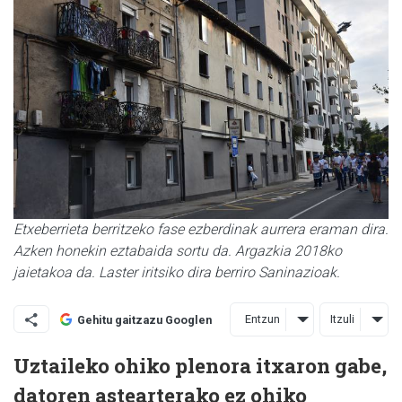
Etxeberrieta berritzeko fase ezberdinak aurrera eraman dira.
Azken honekin eztabaida sortu da. Argazkia 2018ko
jaietakoa da. Laster iritsiko dira berriro Saninazioak.
Entzun
Itzuli
Gehitu gaitzazu Googlen
Uztaileko ohiko plenora itxaron gabe,
datoren astearterako ez ohiko