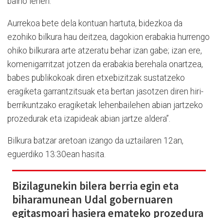
baino lehen.
Aurrekoa bete dela kontuan hartuta, bidezkoa da
ezohiko bilkura hau deitzea, dagokion erabakia hurrengo
ohiko bilkurara arte atzeratu behar izan gabe; izan ere,
komenigarritzat jotzen da erabakia berehala onartzea,
babes publikokoak diren etxebizitzak sustatzeko
eragiketa garrantzitsuak eta bertan jasotzen diren hiri-
berrikuntzako eragiketak lehenbailehen abian jartzeko
prozedurak eta izapideak abian jartze aldera”.
Bilkura batzar aretoan izango da uztailaren 12an,
eguerdiko 13:30ean hasita.
Bizilagunekin bilera berria egin eta
biharamunean Udal gobernuaren
egitasmoari hasiera emateko prozedura