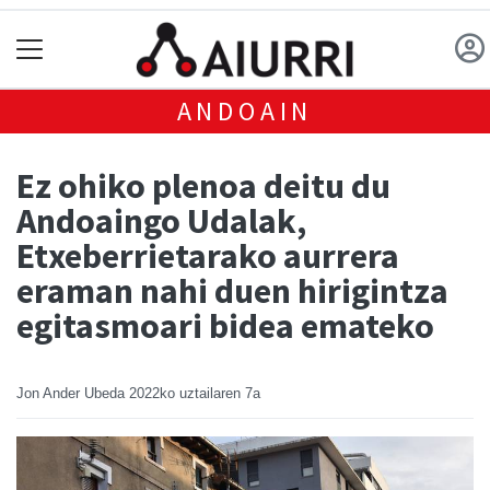
ANDOAIN
Ez ohiko plenoa deitu du
Andoaingo Udalak,
Etxeberrietarako aurrera
eraman nahi duen hirigintza
egitasmoari bidea emateko
Jon Ander Ubeda
2022ko uztailaren 7a