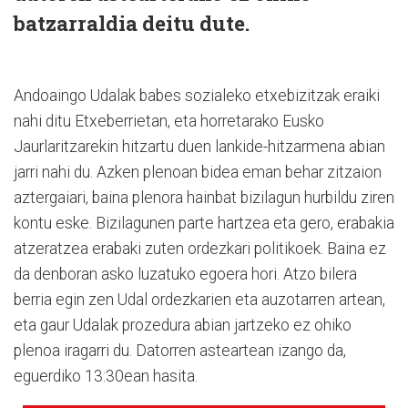
batzarraldia deitu dute.
Andoaingo Udalak babes sozialeko etxebizitzak eraiki
nahi ditu Etxeberrietan, eta horretarako Eusko
Jaurlaritzarekin hitzartu duen lankide-hitzarmena abian
jarri nahi du. Azken plenoan bidea eman behar zitzaion
aztergaiari, baina plenora hainbat bizilagun hurbildu ziren
kontu eske. Bizilagunen parte hartzea eta gero, erabakia
atzeratzea erabaki zuten ordezkari politikoek. Baina ez
da denboran asko luzatuko egoera hori. Atzo bilera
berria egin zen Udal ordezkarien eta auzotarren artean,
eta gaur Udalak prozedura abian jartzeko ez ohiko
plenoa iragarri du. Datorren asteartean izango da,
eguerdiko 13:30ean hasita.