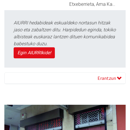
Etxeberrieta, Ama Ka…
AIURRI hedabideak eskualdeko nortasun hitzak
jaso eta zabaltzen ditu. Harpidedun eginda, tokiko
albisteak euskaraz lantzen dituen komunikabidea
babestuko duzu.
Egin AIURRIkide!
Erantzun