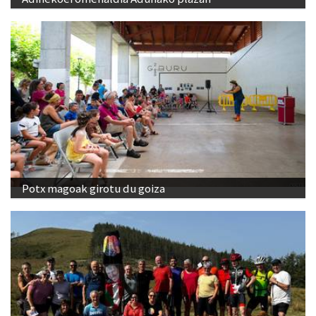
Potx magoak girotu du goiza