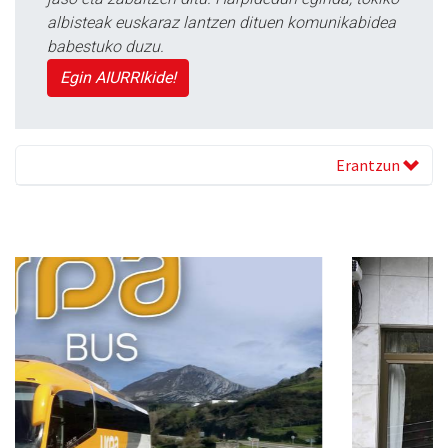
albisteak euskaraz lantzen dituen komunikabidea
babestuko duzu.
Egin AIURRIkide!
Erantzun