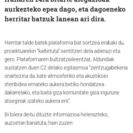
aurkezteko epea dago, eta dagoeneko
herritar batzuk lanean ari dira.
Herritar talde batek plataforma bat sortzea erabaki du,
proiektuarekin "kaltetuta" sentitzen dela adierazi eta
gero. Plataformaren bultzatzaileentzat, Aldundiak
sustatzen duen C2 delako egitasmoa “zentzugabekeria
onartezina da, kate atmosferiko eta akustikoei
irtenbidea emateko aukera betiko hondatzea
dakarrelako, eta baita giza komunitate gisa ingurune
atseginak izateko aukera ere”.
Bi bilera deitu dituzte informazioa helerazteko,
auzoetan banatuta, hain zuzen.