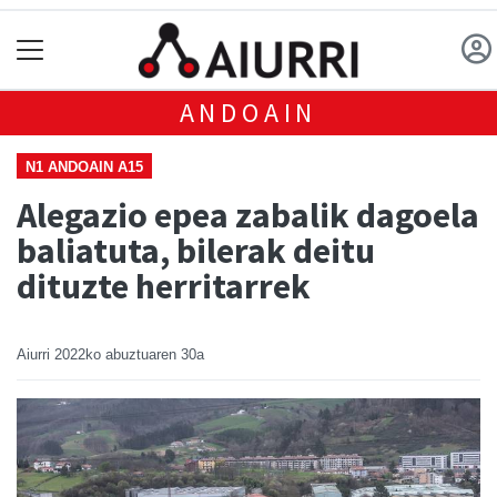
ANDOAIN
N1 ANDOAIN A15
Alegazio epea zabalik dagoela
baliatuta, bilerak deitu
dituzte herritarrek
Aiurri
2022ko abuztuaren 30a