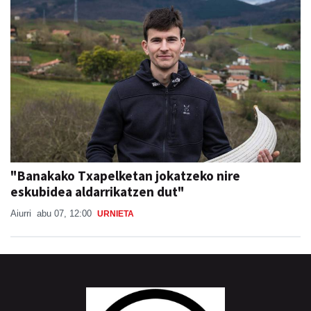
"Banakako Txapelketan jokatzeko nire
eskubidea aldarrikatzen dut"
Aiurri
abu 07, 12:00
URNIETA