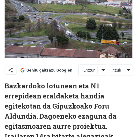
Entzun
Itzuli
Gehitu gaitzazu Googlen
Bazkardoko lotunean eta N1
errepidean eraldaketa handia
egitekotan da Gipuzkoako Foru
Aldundia. Dagoeneko ezaguna da
egitasmoaren aurre proiektua.
Irailaren 14ra bitarte alegazioak