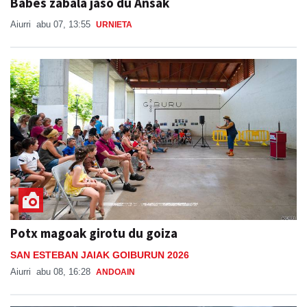
Babes zabala jaso du Ansak
Aiurri
abu 07, 13:55
URNIETA
Potx magoak girotu du goiza
SAN ESTEBAN JAIAK GOIBURUN 2026
Aiurri
abu 08, 16:28
ANDOAIN