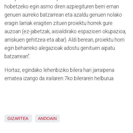
hobetzeko egin asmo diren azpiegituren berri eman
genuen aurreko batzarrean eta azaldu genuen nolako
eragin larriak eragiten zituen proiektu horrek gure
auzoan (ez-jabetzak, aisialdirako espazioen okupazioa,
arriskuen gehitzea eta abar). Aldi berean, proiektu horri
egin beharreko alegazioak adostu genituen aipatu
batzarrean".
Hortaz, egindako lehenbiziko bilera hari jarraipena
ematea izango da irailaren 7ko bileraren helburua.
GIZARTEA
ANDOAIN