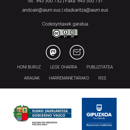
Tel.: 943 300 732 | Faxa: 943 300 731
andoain@aiurri.eus | idazkaritza@aiurri.eus
Codesyntaxek garatua
HONI BURUZ
LEGE OHARRA
PUBLIZITATEA
ARAUAK
HARREMANETARAKO
RSS