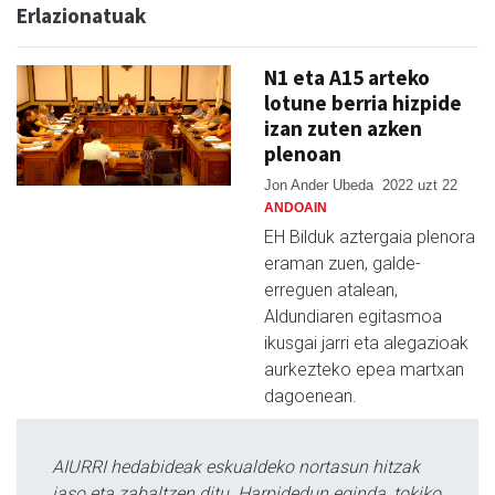
Erlazionatuak
N1 eta A15 arteko
lotune berria hizpide
izan zuten azken
plenoan
Jon Ander Ubeda
2022 uzt 22
ANDOAIN
EH Bilduk aztergaia plenora
eraman zuen, galde-
erreguen atalean,
Aldundiaren egitasmoa
ikusgai jarri eta alegazioak
aurkezteko epea martxan
dagoenean.
AIURRI hedabideak eskualdeko nortasun hitzak
jaso eta zabaltzen ditu. Harpidedun eginda, tokiko