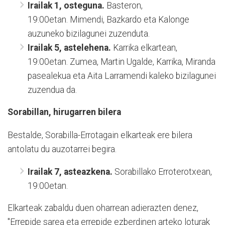
Irailak 1, osteguna.
Basteron,
19:00etan. Mimendi, Bazkardo eta Kalonge
auzuneko bizilagunei zuzenduta.
Irailak 5, astelehena.
Karrika elkartean,
19:00etan. Zumea, Martin Ugalde, Karrika, Miranda
pasealekua eta Aita Larramendi kaleko bizilagunei
zuzendua da.
Sorabillan, hirugarren bilera
Bestalde, Sorabilla-Errotagain elkarteak ere bilera
antolatu du auzotarrei begira.
Irailak 7, asteazkena.
Sorabillako Erroterotxean,
19:00etan.
Elkarteak zabaldu duen oharrean adierazten denez,
"Errepide sarea eta errepide ezberdinen arteko loturak