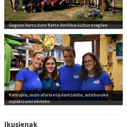
Gogoan hartu dute Katto Amilibia kultur eragilea
Kantujira, auzo-afaria eta dantzaldia, asteburuko
ospakizunei ekiteko
Ikusienak