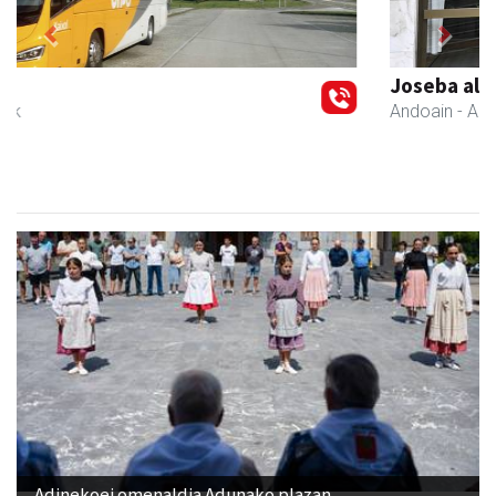
Previous
Next
Joseba altzariak
Andoain
- Altzariak
Adinekoei omenaldia Adunako plazan