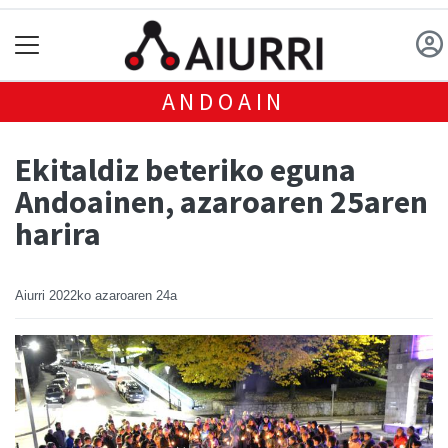
ANDOAIN
Ekitaldiz beteriko eguna
Andoainen, azaroaren 25aren
harira
Aiurri
2022ko azaroaren 24a