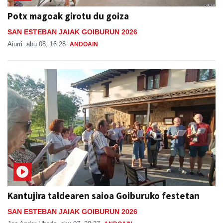
Potx magoak girotu du goiza
SAN ESTEBAN JAIAK GOIBURUN 2026
Aiurri
abu 08, 16:28
ANDOAIN
Kantujira taldearen saioa Goiburuko festetan
SAN ESTEBAN JAIAK GOIBURUN 2026