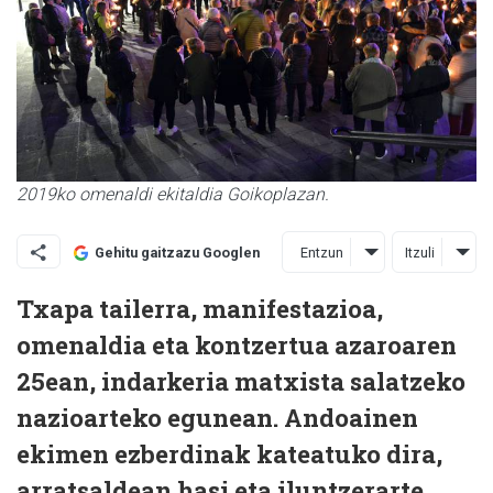
2019ko omenaldi ekitaldia Goikoplazan.
Entzun
Itzuli
Gehitu gaitzazu Googlen
Txapa tailerra, manifestazioa,
omenaldia eta kontzertua azaroaren
25ean, indarkeria matxista salatzeko
nazioarteko egunean. Andoainen
ekimen ezberdinak kateatuko dira,
arratsaldean hasi eta iluntzerarte.