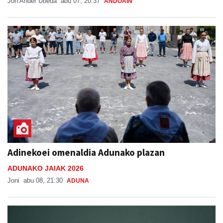
Jon Ander Ubeda
abu 07, 20:37
ANDOAIN
Adinekoei omenaldia Adunako plazan
ADUNAKO JAIAK 2026
Joni
abu 08, 21:30
ADUNA