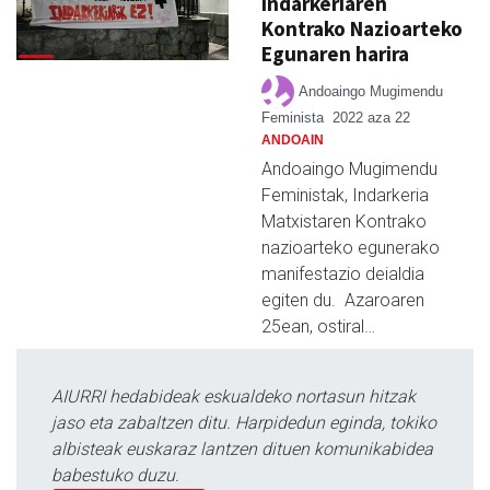
Indarkeriaren
Kontrako Nazioarteko
Egunaren harira
Andoaingo Mugimendu
Feminista
2022 aza 22
ANDOAIN
Andoaingo Mugimendu
Feministak, Indarkeria
Matxistaren Kontrako
nazioarteko egunerako
manifestazio deialdia
egiten du. Azaroaren
25ean, ostiral…
AIURRI hedabideak eskualdeko nortasun hitzak
jaso eta zabaltzen ditu. Harpidedun eginda, tokiko
albisteak euskaraz lantzen dituen komunikabidea
babestuko duzu.