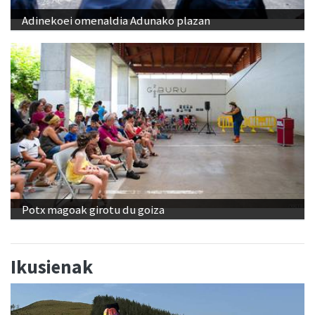
Adinekoei omenaldia Adunako plazan
Potx magoak girotu du goiza
Ikusienak