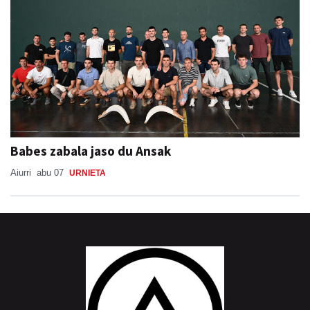
Babes zabala jaso du Ansak
Aiurri
abu 07
URNIETA