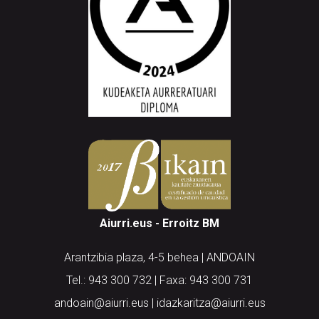
Aiurri.eus - Erroitz BM
Arantzibia plaza, 4-5 behea | ANDOAIN
Tel.: 943 300 732 | Faxa: 943 300 731
andoain@aiurri.eus | idazkaritza@aiurri.eus