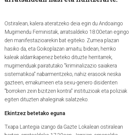
O
stiralean, kalera ateratzeko deia egin du Andoaingo
Mugimendu Feministak, arratsaldeko 18:00etan egingo
den manifestazioarekin bat egiteko. Zumea plazan
hasiko da, eta Goikoplazan amaitu; bidean, herriko
kaleak aldarrikapenez beteko dituzte herritarrek,
mugimenduak pairatutako "kriminalizazio saiakera
sistematikoa" nabarmentzeko, nahiz erasook neska
gazteen, emakumeen eta sexu-genero disidenten
"borroken zein bizitzen kontra" instituzioak eta poliziak
egiten dituzten ahaleginak salatzeko.
Ekintzez betetako eguna
Txapa Lantegia izango da Gazte Lokalean ostiralean