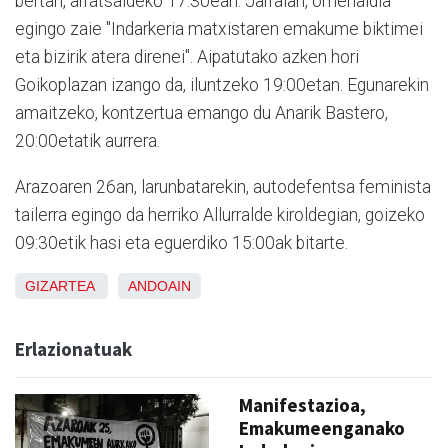
bertan, arratsaldeko 17:30ean. Jarraian, omenaldia
egingo zaie "Indarkeria matxistaren emakume biktimei
eta bizirik atera direnei". Aipatutako azken hori
Goikoplazan izango da, iluntzeko 19:00etan. Egunarekin
amaitzeko, kontzertua emango du Anarik Bastero,
20:00etatik aurrera.
Arazoaren 26an, larunbatarekin, autodefentsa feminista
tailerra egingo da herriko Allurralde kiroldegian, goizeko
09:30etik hasi eta eguerdiko 15:00ak bitarte.
GIZARTEA
ANDOAIN
Erlazionatuak
Manifestazioa,
Emakumeenganako