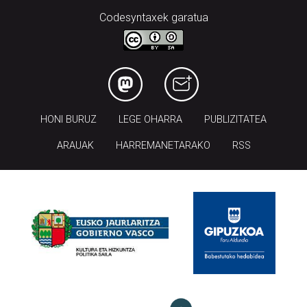
Codesyntaxek garatua
HONI BURUZ
LEGE OHARRA
PUBLIZITATEA
ARAUAK
HARREMANETARAKO
RSS