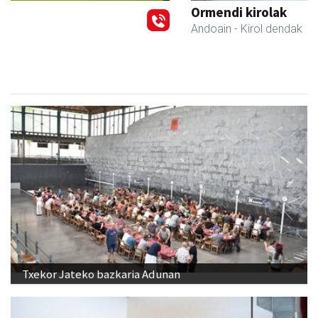
Ormendi kirolak
Andoain
- Kirol dendak
Txekor Jateko bazkaria Adunan