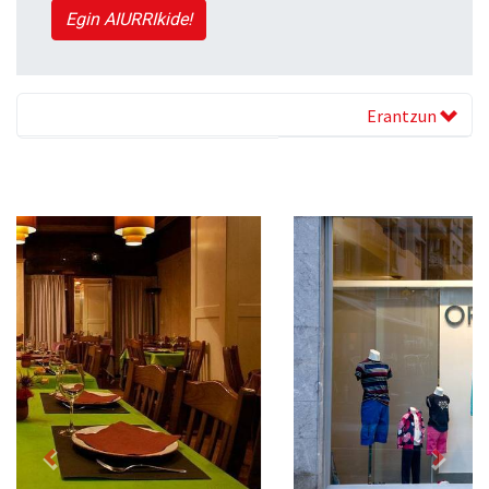
Egin AIURRIkide!
Erantzun
Previous
Next