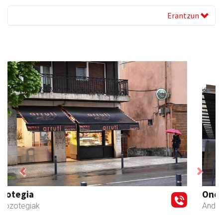
Erantzun
Previous
Next
Ondarreta Ikastetxea
Andoain
- Hezkuntza