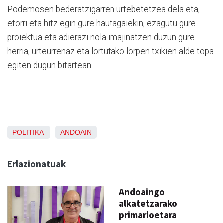
Podemosen bederatzigarren urtebetetzea dela eta,
etorri eta hitz egin gure hautagaiekin, ezagutu gure
proiektua eta adierazi nola imajinatzen duzun gure
herria, urteurrenaz eta lortutako lorpen txikien alde topa
egiten dugun bitartean.
POLITIKA
ANDOAIN
Erlazionatuak
Andoaingo
alkatetzarako
primarioetara