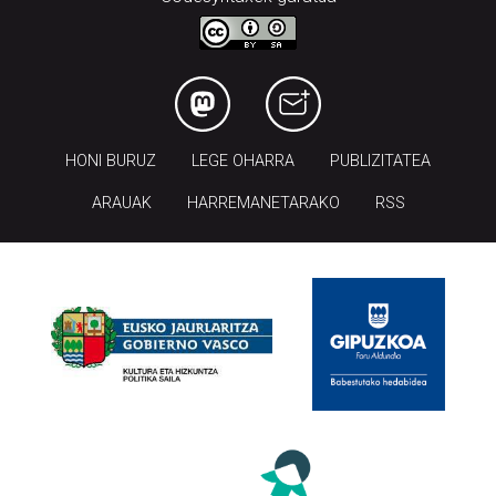
HONI BURUZ
LEGE OHARRA
PUBLIZITATEA
ARAUAK
HARREMANETARAKO
RSS