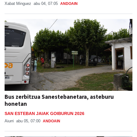
Xabat Minguez
abu 04, 07:05
ANDOAIN
Bus zerbitzua Sanestebanetara, asteburu
honetan
SAN ESTEBAN JAIAK GOIBURUN 2026
Aiurri
abu 05, 07:00
ANDOAIN