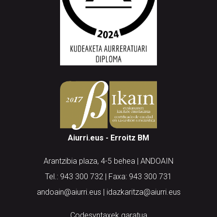
Aiurri.eus - Erroitz BM
Arantzibia plaza, 4-5 behea | ANDOAIN
Tel.: 943 300 732 | Faxa: 943 300 731
andoain@aiurri.eus | idazkaritza@aiurri.eus
Codesyntaxek garatua