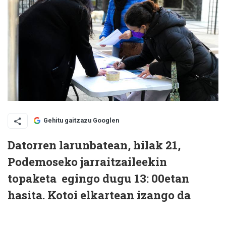
Gehitu gaitzazu Googlen
Datorren larunbatean, hilak 21,
Podemoseko jarraitzaileekin
topaketa egingo dugu 13: 00etan
hasita. Kotoi elkartean izango da