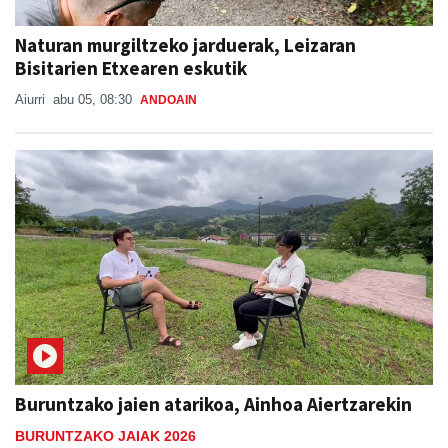
Naturan murgiltzeko jarduerak, Leizaran
Bisitarien Etxearen eskutik
Aiurri
abu 05, 08:30
ANDOAIN
Buruntzako jaien atarikoa, Ainhoa Aiertzarekin
BURUNTZAKO JAIAK 2026