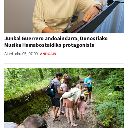
Junkal Guerrero andoaindarra, Donostiako
Musika Hamabostaldiko protagonista
Aiurri
abu 05, 07:00
ANDOAIN