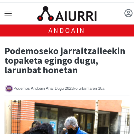
ANDOAIN
Podemoseko jarraitzaileekin
topaketa egingo dugu,
larunbat honetan
Podemos Andoain Ahal Dugu
2023ko urtarrilaren 18a