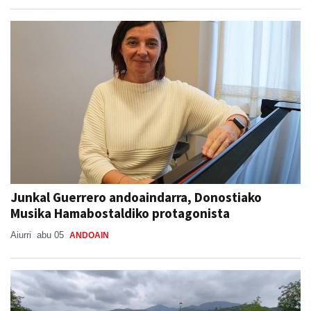
Junkal Guerrero andoaindarra, Donostiako
Musika Hamabostaldiko protagonista
Aiurri
abu 05
ANDOAIN