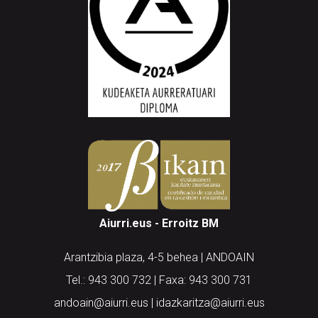
Aiurri.eus - Erroitz BM
Arantzibia plaza, 4-5 behea | ANDOAIN
Tel.: 943 300 732 | Faxa: 943 300 731
andoain@aiurri.eus | idazkaritza@aiurri.eus