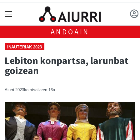
ANDOAIN
INAUTERIAK 2023
Lebiton konpartsa, larunbat
goizean
Aiurri
2023ko otsailaren 16a