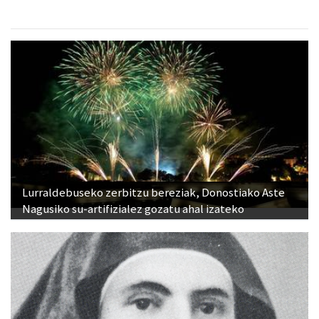
Lurraldebuseko zerbitzu bereziak, Donostiako Aste
Nagusiko su-artifizialez gozatu ahal izateko