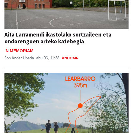
Aita Larramendi ikastolako sortzaileen eta
ondorengoen arteko katebegia
IN MEMORIAM
Jon Ander Ubeda
abu 06, 11:38
ANDOAIN