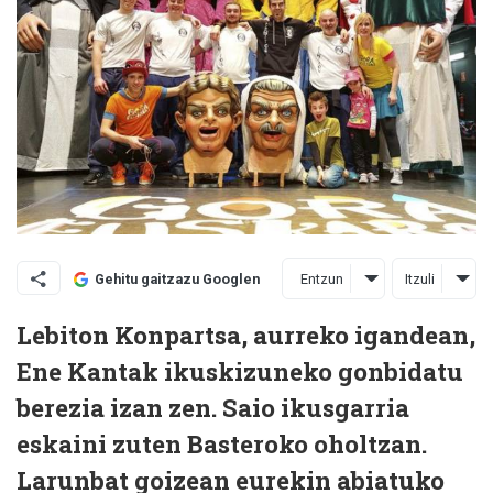
Entzun
Itzuli
Gehitu gaitzazu Googlen
Lebiton Konpartsa, aurreko igandean,
Ene Kantak ikuskizuneko gonbidatu
berezia izan zen. Saio ikusgarria
eskaini zuten Basteroko oholtzan.
Larunbat goizean eurekin abiatuko