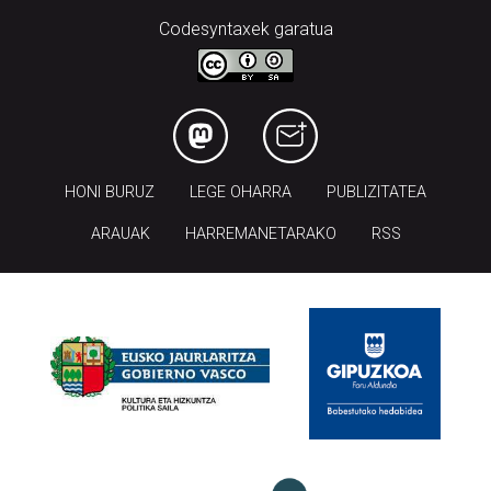
Codesyntaxek garatua
HONI BURUZ
LEGE OHARRA
PUBLIZITATEA
ARAUAK
HARREMANETARAKO
RSS