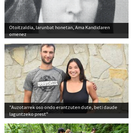
Otoitzaldia, larunbat honetan, Ama Kandidaren
omenez
"Auzotarrek oso ondo erantzuten dute, beti daude
laguntzeko prest"