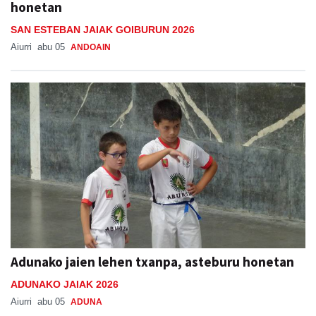
honetan
SAN ESTEBAN JAIAK GOIBURUN 2026
Aiurri
abu 05
ANDOAIN
Adunako jaien lehen txanpa, asteburu honetan
ADUNAKO JAIAK 2026
Aiurri
abu 05
ADUNA