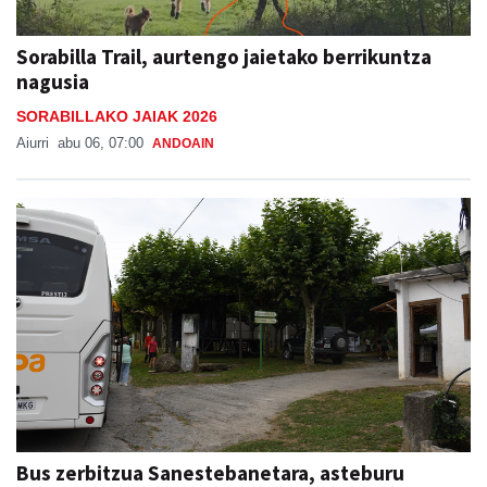
Sorabilla Trail, aurtengo jaietako berrikuntza
nagusia
SORABILLAKO JAIAK 2026
Aiurri
abu 06, 07:00
ANDOAIN
Bus zerbitzua Sanestebanetara, asteburu