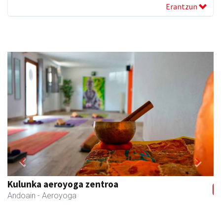
Erantzun
Previous
Next
Kulunka aeroyoga zentroa
Andoain
- Aeroyoga