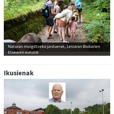
Naturan murgiltzeko jarduerak, Leizaran Bisitarien
Etxearen eskutik
Ikusienak