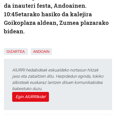
da inauteri festa, Andoainen.
10:45etarako hasiko da kalejira
Goikoplaza aldean, Zumea plazarako
bidean.
GIZARTEA
ANDOAIN
AIURRI hedabideak eskualdeko nortasun hitzak
jaso eta zabaltzen ditu. Harpidedun eginda, tokiko
albisteak euskaraz lantzen dituen komunikabidea
babestuko duzu.
Egin AIURRIkide!