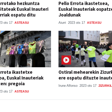
Errotako hezkuntza
Pello Errota ikastetxea,
tateak Euskal Inauteri
Euskal Inauteriak ospatz
rriak ospatu ditu
Joaldunak
23 ots 17
Aiurri
2023 ots 17
ASTEASU
ASTEASU
Errota ikastetxe
Ostiral mehearekin Zizur
oa, Euskal Inauteriak
ere ospatu dituzte inaut
en: pregoia
Irune Alfonso
2023 ots 17
ZIZURKIL
23 ots 17
ASTEASU