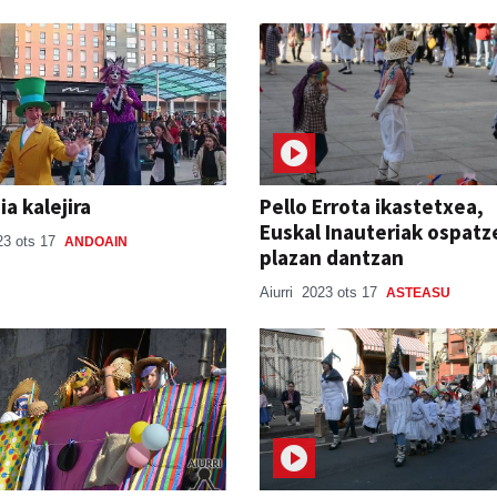
ia kalejira
Pello Errota ikastetxea,
Euskal Inauteriak ospatz
23 ots 17
ANDOAIN
plazan dantzan
Aiurri
2023 ots 17
ASTEASU