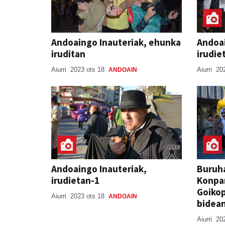
Andoaingo Inauteriak, ehunka
Andoai
iruditan
irudie
Aiurri
2023 ots 18
Aiurri
20
ANDOAIN
Andoaingo Inauteriak,
Buruha
irudietan-1
Konpar
Goikop
Aiurri
2023 ots 18
ANDOAIN
bidea
Aiurri
20