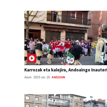
Karrozak eta kalejira, Andoaingo Inauter
Aiurri
2023 ots 19
ANDOAIN