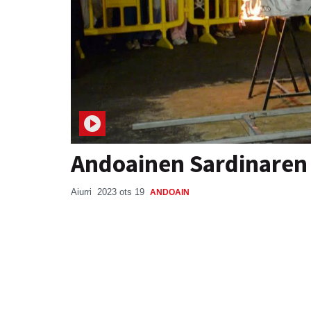
Andoainen Sardinaren
Aiurri
2023 ots 19
ANDOAIN