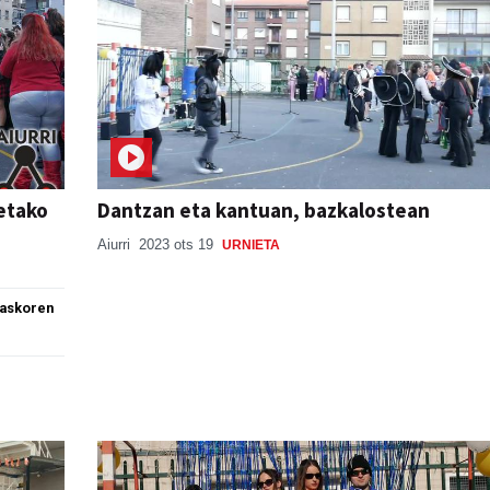
etako
Dantzan eta kantuan, bazkalostean
Aiurri
2023 ots 19
URNIETA
 askoren