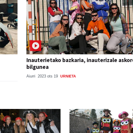
Inauterietako bazkaria, inauterizale asko
bilgunea
Aiurri
2023 ots 19
URNIETA