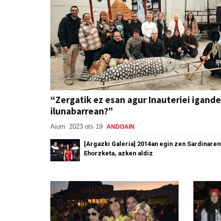
“Zergatik ez esan agur Inauteriei igande
ilunabarrean?”
Aiurri
2023 ots 19
ANDOAIN
[Argazki Galeria] 2014an egin zen Sardinaren
Ehorzketa, azken aldiz