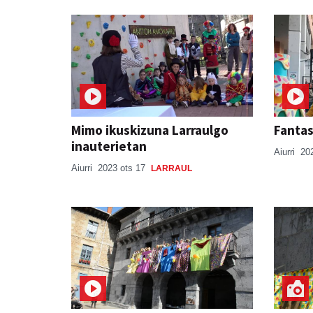
Mimo ikuskizuna Larraulgo
Fantas
inauterietan
Aiurri
20
Aiurri
2023 ots 17
LARRAUL