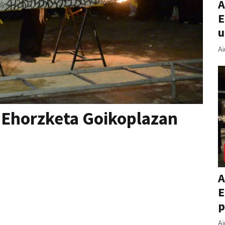
A
E
u
Ai
 Ehorzketa Goikoplazan
A
E
p
Ai