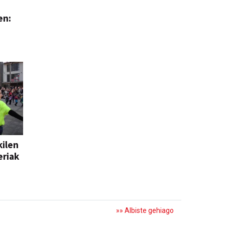
en:
kilen
eriak
»» Albiste gehiago