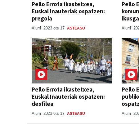
Pello Errota ikastetxea,
Pello 
Euskal Inauteriak ospatzen:
komuni
pregoia
ikusga
Aiurri
2023 ots 17
Aiurri
20
ASTEASU
Pello Errota ikastetxea,
Pello 
Euskal Inauteriak ospatzen:
publik
desfilea
ospatz
Aiurri
2023 ots 17
Aiurri
20
ASTEASU