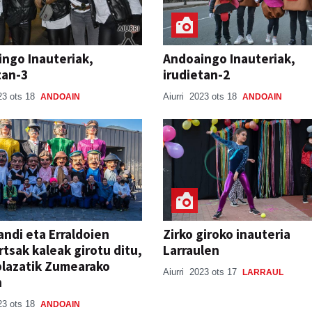
ngo Inauteriak,
Andoaingo Inauteriak,
tan-3
irudietan-2
23 ots 18
Aiurri
2023 ots 18
ANDOAIN
ANDOAIN
ndi eta Erraldoien
Zirko giroko inauteria
tsak kaleak girotu ditu,
Larraulen
lazatik Zumearako
Aiurri
2023 ots 17
LARRAUL
n
23 ots 18
ANDOAIN