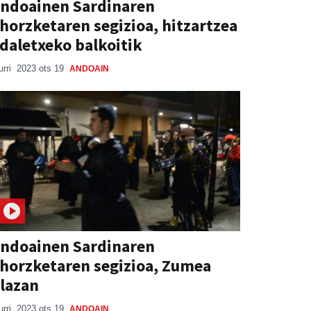
ndoainen Sardinaren
horzketaren segizioa, hitzartzea
daletxeko balkoitik
urri
2023 ots 19
ANDOAIN
ndoainen Sardinaren
horzketaren segizioa, Zumea
lazan
urri
2023 ots 19
ANDOAIN