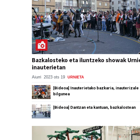
Bazkalosteko eta iluntzeko showak Urni
inauterietan
Aiurri
2023 ots 19
URNIETA
[Bideoa] Inauterietako bazkaria, inauterizale
bilgunea
[Bideoa] Dantzan eta kantuan, bazkalostean