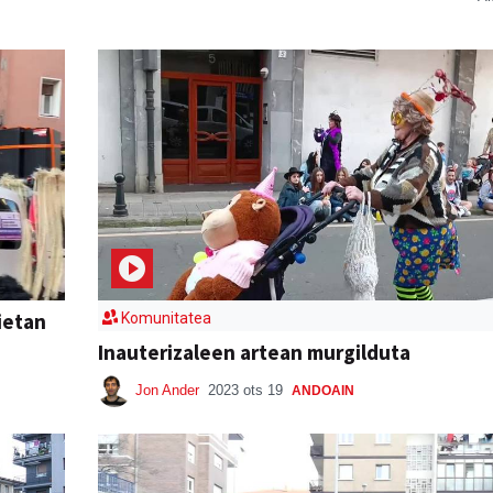
ietan
Komunitatea
Inauterizaleen artean murgilduta
Jon Ander
2023 ots 19
ANDOAIN