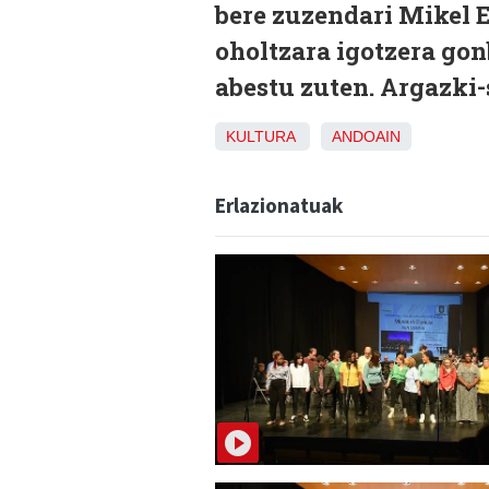
bere zuzendari Mikel E
oholtzara igotzera gon
abestu zuten. Argazki-s
KULTURA
ANDOAIN
Erlazionatuak