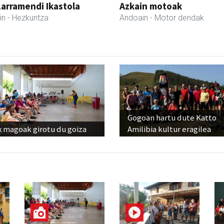
Larramendi Ikastola
Azkain motoak
in
- Hezkuntza
Andoain
- Motor dendak
Gogoan hartu dute Katto
x magoak girotu du goiza
Amilibia kultur eragilea