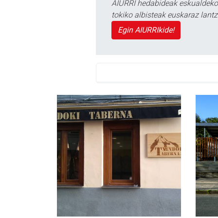
AIURRI hedabideak eskualdeko n
tokiko albisteak euskaraz lan
Egin AIURRIkide!