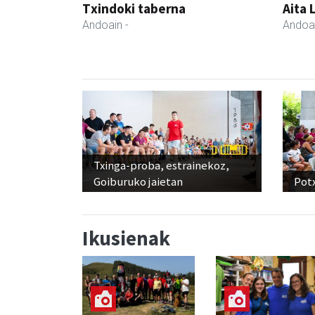
Txindoki taberna
Aita 
Andoain
-
Andoa
Txinga-proba, estrainekoz,
Goiburuko jaietan
Pot
Ikusienak