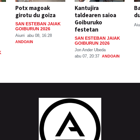
Potx magoak
Kantujira
Ba
girotu du goiza
taldearen saioa
d
Goiburuko
SAN ESTEBAN JAIAK
Aiu
festetan
GOIBURUN 2026
Aiurri
abu 08, 16:28
SAN ESTEBAN JAIAK
ANDOAIN
GOIBURUN 2026
Jon Ander Ubeda
K
abu 07, 20:37
ANDOAIN