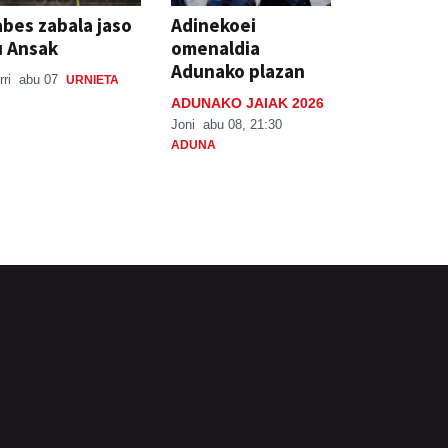
bes zabala jaso
Adinekoei
u Ansak
omenaldia
Adunako plazan
rri
abu 07
URNIETA
ADUNAKO JAIAK 2026
Joni
abu 08, 21:30
ADUNA