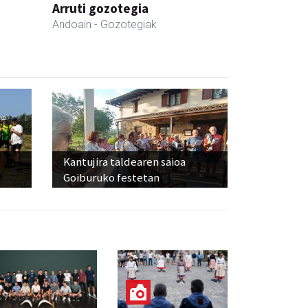
Arruti gozotegia
Andoain
- Gozotegiak
Kantujira taldearen saioa
Goiburuko festetan