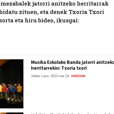
mezabalek jatorri anitzeko herritarrak
bidatu zituen, eta denek Txoria Txori
orta eta hiru bideo, ikusgai:
Musika Eskolako Banda jatorri anitzek
herritarrekin: Txoria txori
Xabier Lasa
2023 mar 24
ANDOAIN