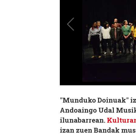
"Munduko Doinuak" iz
Andoaingo Udal Musik
ilunabarrean.
Kulturan
izan zuen Bandak musi