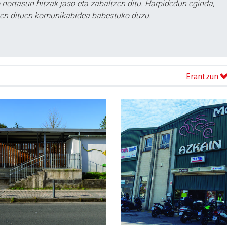
ortasun hitzak jaso eta zabaltzen ditu. Harpidedun eginda,
tzen dituen komunikabidea babestuko duzu.
Erantzun