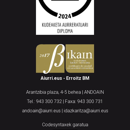
Aiurri.eus - Erroitz BM
Arantzibia plaza, 4-5 behea | ANDOAIN
Tel.: 943 300 732 | Faxa: 943 300 731
andoain@aiurri.eus | idazkaritza@aiurri.eus
Codesyntaxek garatua