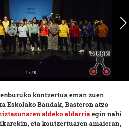
enburuko kontzertua eman zuen
a Eskolako Bandak, Basteron atzo
iztasunaren aldeko aldarria
egin nahi
karekin, eta kontzertuaren amaieran,