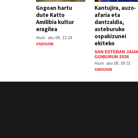
Gogoan hartu
Kantujira, auzo-
dute Katto
afaria eta
Amilibia kultur
dantzaldia,
eragilea
asteburuko
ospakizunei
Aiurri
abu 08, 13:24
ekiteko
ANDOAIN
SAN ESTEBAN JAIA
GOIBURUN 2026
Aiurri
abu 08, 09:31
ANDOAIN