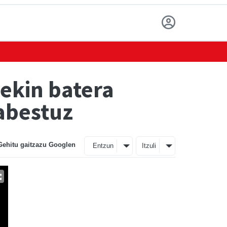
rekin batera
 abestuz
Gehitu gaitzazu Googlen
Entzun
Itzuli