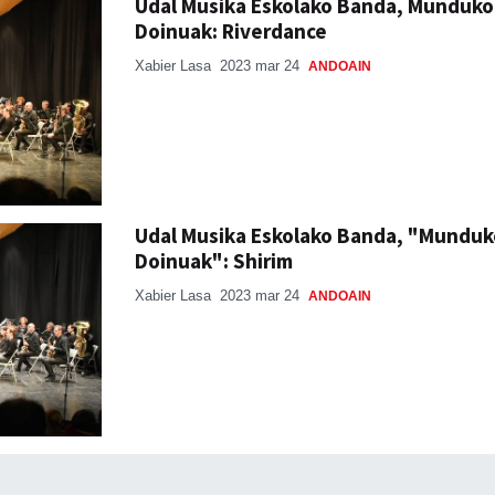
Udal Musika Eskolako Banda, Munduko
Doinuak: Riverdance
Xabier Lasa
2023 mar 24
ANDOAIN
Udal Musika Eskolako Banda, "Munduk
Doinuak": Shirim
Xabier Lasa
2023 mar 24
ANDOAIN