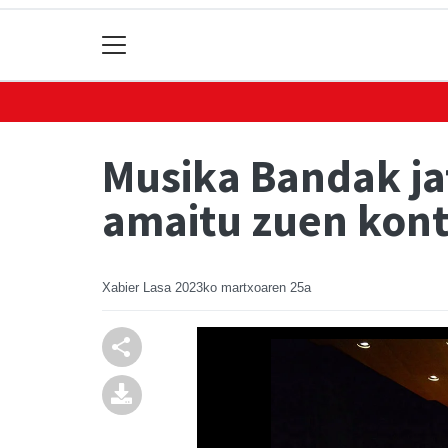
Musika Bandak jat
amaitu zuen kont
Xabier Lasa
2023ko martxoaren 25a