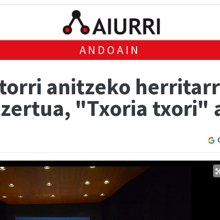
ANDOAIN
orri anitzeko herritar
zertua, "Txoria txori"