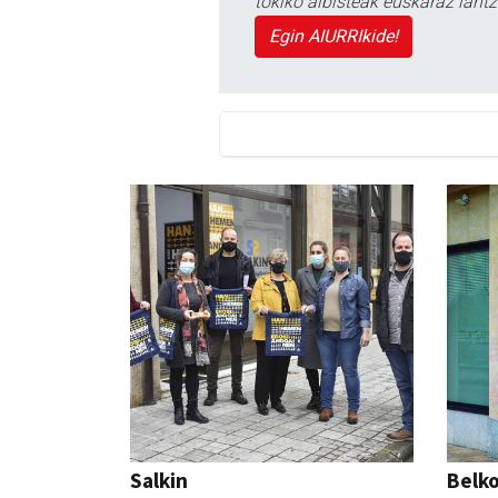
tokiko albisteak euskaraz lan
Egin AIURRIkide!
Salkin
Belko