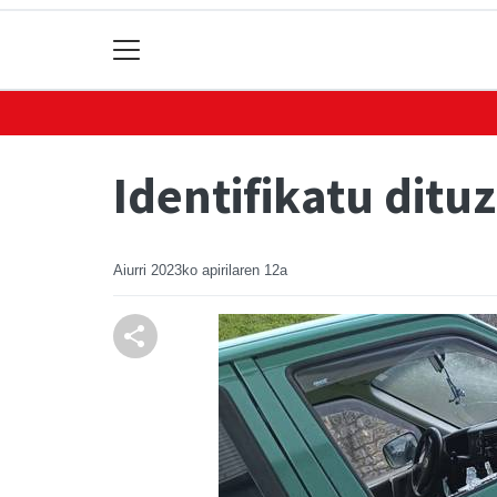
Identifikatu ditu
Aiurri
2023ko apirilaren 12a