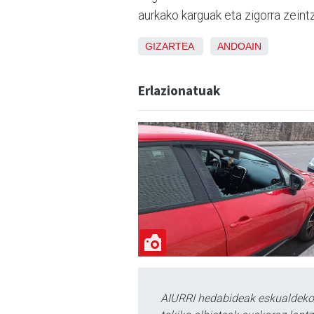
aurkako karguak eta zigorra zeint
GIZARTEA
ANDOAIN
Erlazionatuak
AIURRI hedabideak eskualdeko n