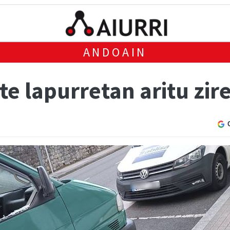
ANDOAIN
zte lapurretan aritu zi