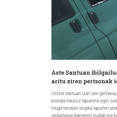
Aste Santuan ibilgailu
aritu ziren pertsonak i
Ostiral santuan izan zen gertaera
kristala hautsiz lapurreta egin zut
mugimenduei segika lapurren arras
segurtasun-kameren irudiak ere bal