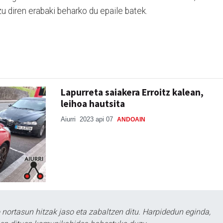
zu diren erabaki beharko du epaile batek.
Lapurreta saiakera Erroitz kalean,
leihoa hautsita
Aiurri
2023 api 07
ANDOAIN
ortasun hitzak jaso eta zabaltzen ditu. Harpidedun eginda,