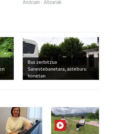
Andoain
- Altzariak
Bus zerbitzua
ien
Sanestebanetara, asteburu
honetan