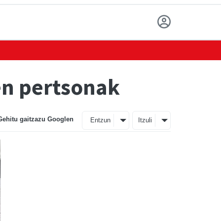
ren pertsonak
Gehitu gaitzazu Googlen
Entzun
Itzuli