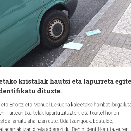
etako kristalak hautsi eta lapurreta egit
dentifikatu dituzte.
, eta Erroitz eta Manuel Lekuona kaleetako hainbat ibilgailut
en. Tartean txartelak lapurtu zituzten, eta txartel horien
toa jarraitu ahal izan dute. Udaltzaingoak, bestalde,
iagarriak izan direla adierazi du. Behin identifikatuta, euren