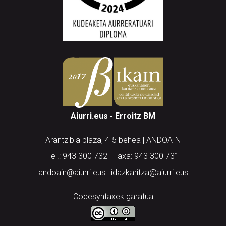
Aiurri.eus - Erroitz BM
Arantzibia plaza, 4-5 behea | ANDOAIN
Tel.: 943 300 732 | Faxa: 943 300 731
andoain@aiurri.eus | idazkaritza@aiurri.eus
Codesyntaxek garatua