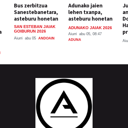
Bus zerbitzua
Adunako jaien
Ju
Sanestebanetara,
lehen txanpa,
an
asteburu honetan
asteburu honetan
Do
H
SAN ESTEBAN JAIAK
ADUNAKO JAIAK 2026
a
pr
GOIBURUN 2026
Aiurri
abu 05, 08:47
Aiurri
abu 05
ANDOAIN
ADUNA
Aiu
N