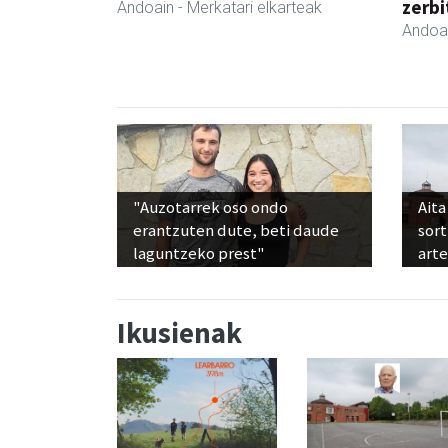
zerbi
Andoain
- Merkatari elkarteak
Andoa
"Auzotarrek oso ondo
Aita
erantzuten dute, beti daude
sor
laguntzeko prest"
art
Ikusienak