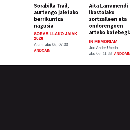
Sorabilla Trail,
Aita Larramendi
aurtengo jaietako
ikastolako
berrikuntza
sortzaileen eta
nagusia
ondorengoen
arteko katebegi
SORABILLAKO JAIAK
2026
IN MEMORIAM
Aiurri
abu 06, 07:00
Jon Ander Ubeda
ANDOAIN
abu 06, 11:38
ANDOAI