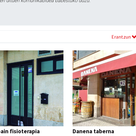
tzen dituen komunikabidea babestuko duzu.
Erantzun
ain fisioterapia
Danena taberna