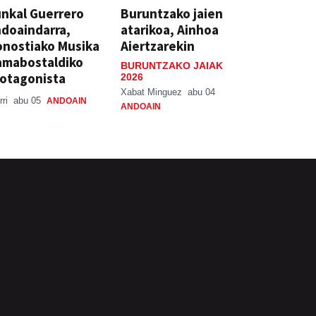
nkal Guerrero
Buruntzako jaien
doaindarra,
atarikoa, Ainhoa
nostiako Musika
Aiertzarekin
amabostaldiko
BURUNTZAKO JAIAK
otagonista
2026
Xabat Minguez
abu 04
rri
abu 05
ANDOAIN
ANDOAIN