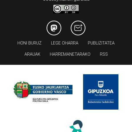
HONI BURUZ
LEGE OHARRA
PUBLIZITATEA
ARAUAK
HARREMANETARAKO
RSS