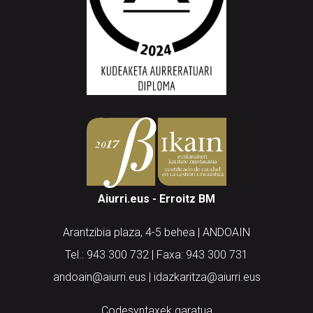
Aiurri.eus - Erroitz BM
Arantzibia plaza, 4-5 behea | ANDOAIN
Tel.: 943 300 732 | Faxa: 943 300 731
andoain@aiurri.eus | idazkaritza@aiurri.eus
Codesyntaxek garatua