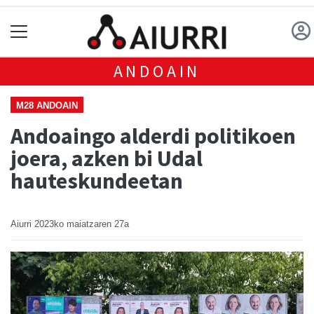
ANDOAIN
M28 ANDOAIN
Andoaingo alderdi politikoen
joera, azken bi Udal
hauteskundeetan
Aiurri
2023ko maiatzaren 27a