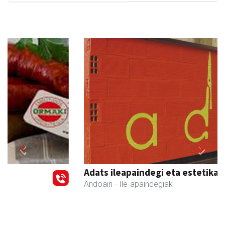
Previous
Next
Adats ileapaindegi eta estetika
Andoain
- Ile-apaindegiak