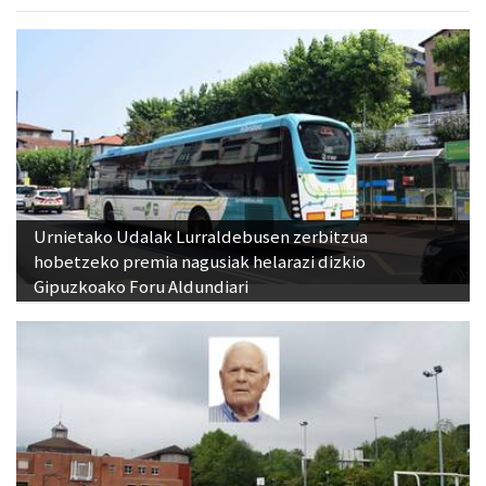
Urnietako Udalak Lurraldebusen zerbitzua
hobetzeko premia nagusiak helarazi dizkio
Gipuzkoako Foru Aldundiari