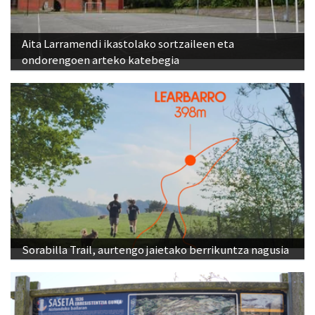
Aita Larramendi ikastolako sortzaileen eta
ondorengoen arteko katebegia
Sorabilla Trail, aurtengo jaietako berrikuntza nagusia