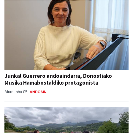
Junkal Guerrero andoaindarra, Donostiako
Musika Hamabostaldiko protagonista
Aiurri
abu 05
ANDOAIN