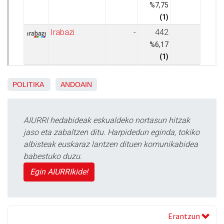
POLITIKA
ANDOAIN
AIURRI hedabideak eskualdeko nortasun hitzak
jaso eta zabaltzen ditu. Harpidedun eginda, tokiko
albisteak euskaraz lantzen dituen komunikabidea
babestuko duzu.
Egin AIURRIkide!
Erantzun