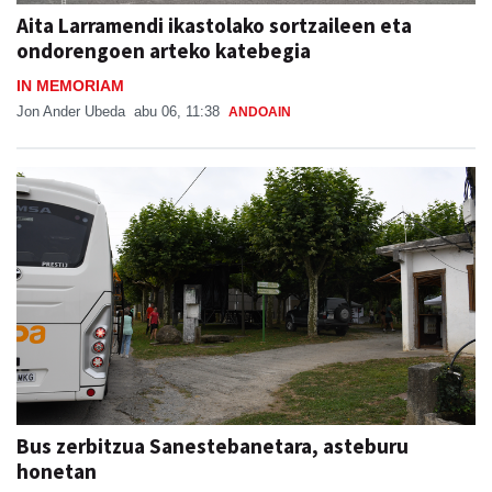
Aita Larramendi ikastolako sortzaileen eta
ondorengoen arteko katebegia
IN MEMORIAM
Jon Ander Ubeda
abu 06, 11:38
ANDOAIN
Bus zerbitzua Sanestebanetara, asteburu
honetan