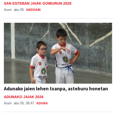
SAN ESTEBAN JAIAK GOIBURUN 2026
Aiurri
abu 05
ANDOAIN
Adunako jaien lehen txanpa, asteburu honetan
ADUNAKO JAIAK 2026
Aiurri
abu 05, 08:47
ADUNA