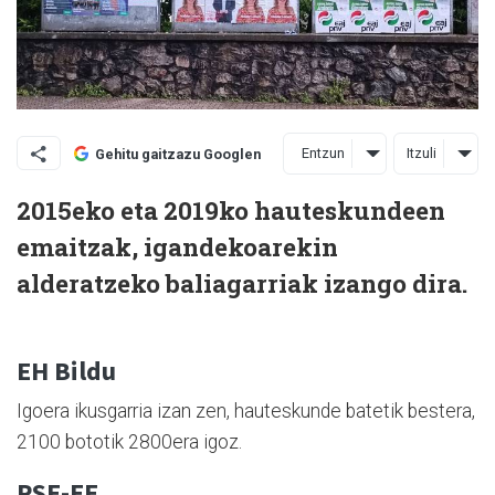
Entzun
Itzuli
Gehitu gaitzazu Googlen
2015eko eta 2019ko hauteskundeen
emaitzak, igandekoarekin
alderatzeko baliagarriak izango dira.
EH Bildu
Igoera ikusgarria izan zen, hauteskunde batetik bestera,
2100 bototik 2800era igoz.
PSE-EE