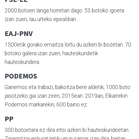
2000 botoen langa horretan dago. 53 botoko igoera
izan zuen, lau urteko epealdian.
EAJ-PNV
1500etik gorako emaitza lortu du azken bi bozetan. 70
botoko galera izan zuen, hauteskundetik
hauteskundera.
PODEMOS
Ganemos eta Irabazi, bakoitza bere aldetik, 1000 boto
jasotzeko gai izan ziren, 2015ean. 2019an, Elkarrekin
Podemos markarekin, 600 baino ez.
PP
300 botoetara ez dira iritsi azken bi hauteskundeetan.
Zinegotzia eskuratzetik urrun samar izan dira, bietan.