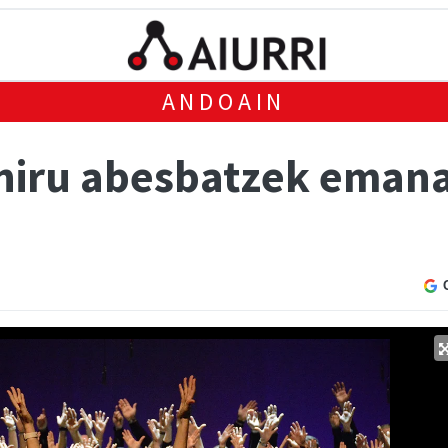
ANDOAIN
hiru abesbatzek eman