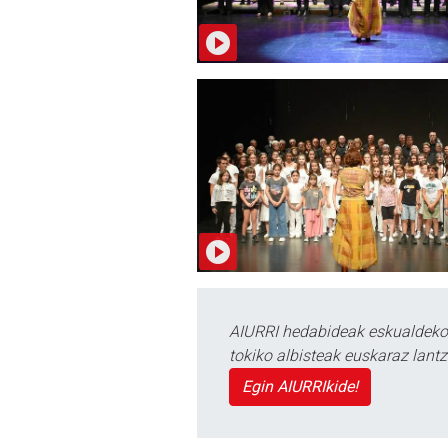
AIURRI hedabideak eskualdeko n
tokiko albisteak euskaraz lan
Egin AIURRIkide!