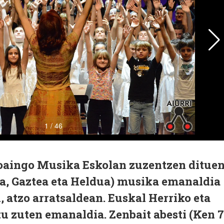
oaingo Musika Eskolan zuzentzen ditue
ia, Gaztea eta Heldua) musika emanaldia
, atzo arratsaldean. Euskal Herriko eta
 zuten emanaldia. Zenbait abesti (Ken 7