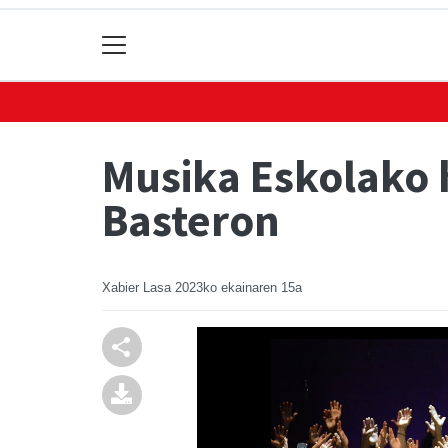
Musika Eskolako 
Basteron
Xabier Lasa
2023ko ekainaren 15a