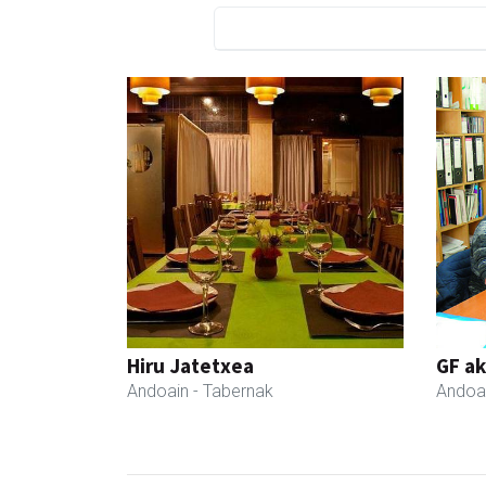
Hiru Jatetxea
GF a
Andoain
- Tabernak
Andoa