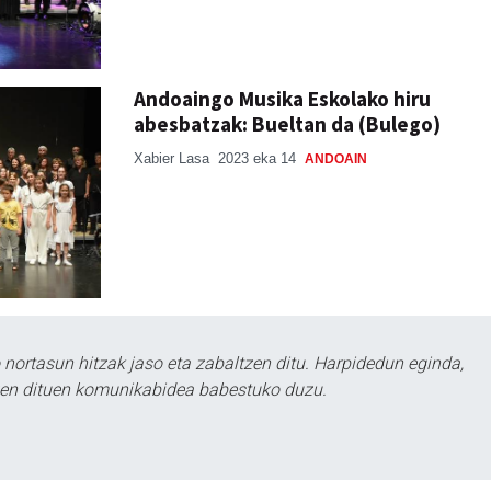
Andoaingo Musika Eskolako hiru
abesbatzak: Bueltan da (Bulego)
Xabier Lasa
2023 eka 14
ANDOAIN
ortasun hitzak jaso eta zabaltzen ditu. Harpidedun eginda,
tzen dituen komunikabidea babestuko duzu.