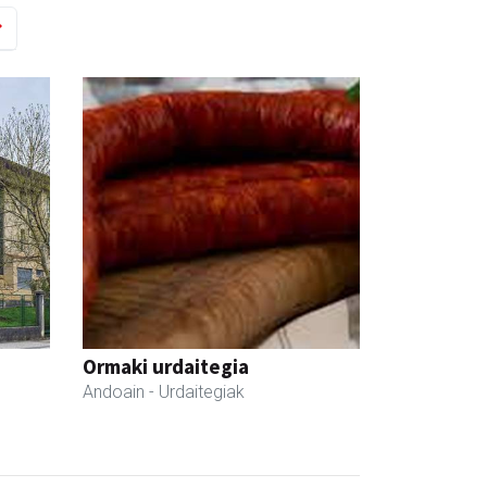
Ormaki urdaitegia
Andoain
- Urdaitegiak