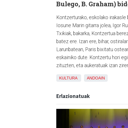
Bulego, B. Graham) bid
Kontzerturako, eskolako irakasle 
Iosune Marin gitarra jolea, Igor 
Txikiak, bakarka, Kontzertua bere
batez ere. Izan ere, bihar, ostiral
Larunbatean, Paris bixitatu oste
eskainiko dute. Kontzertu hori egi
zituzten, eta aukeratuak izan zire
KULTURA
ANDOAIN
Erlazionatuak