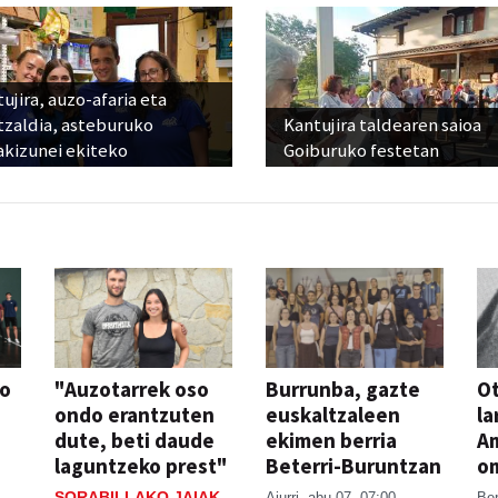
ujira, auzo-afaria eta
tzaldia, asteburuko
Kantujira taldearen saioa
akizunei ekiteko
Goiburuko festetan
so
"Auzotarrek oso
Burrunba, gazte
Ot
ondo erantzuten
euskaltzaleen
la
dute, beti daude
ekimen berria
A
laguntzeko prest"
Beterri-Buruntzan
o
SORABILLAKO JAIAK
Aiurri
abu 07, 07:00
Be