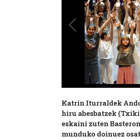
Katrin Iturraldek And
hiru abesbatzek (Txik
eskaini zuten Basteron
munduko doinuez osatu