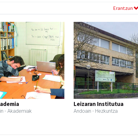
Erantzun
kademia
Leizaran Institutua
in
- Akademiak
Andoain
- Hezkuntza