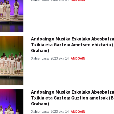
Andoaingo Musika Eskolako Abesbatz
Txikia eta Gaztea: Ametsen ehiztaria (
Graham)
Xabier Lasa
2023 eka 14
ANDOAIN
Andoaingo Musika Eskolako Abesbatz
Txikia eta Gaztea: Guztion ametsak (B
Graham)
Xabier Lasa
2023 eka 14
ANDOAIN