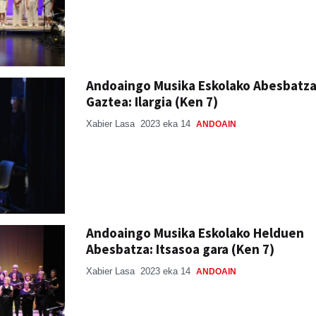
Andoaingo Musika Eskolako Abesbatz
Gaztea: Ilargia (Ken 7)
Xabier Lasa
2023 eka 14
ANDOAIN
Andoaingo Musika Eskolako Helduen
Abesbatza: Itsasoa gara (Ken 7)
Xabier Lasa
2023 eka 14
ANDOAIN