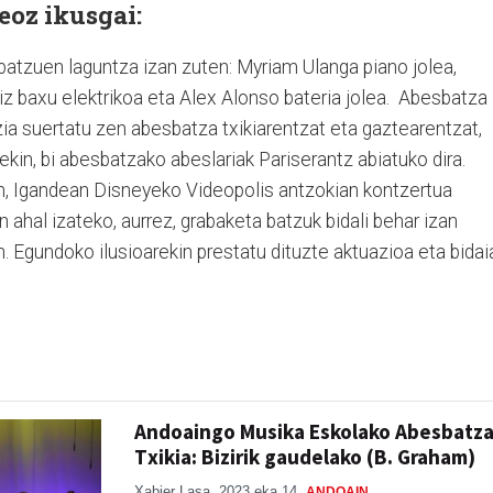
eoz ikusgai:
batzuen laguntza izan zuten: Myriam Ulanga piano jolea,
Ruiz baxu elektrikoa eta Alex Alonso bateria jolea. Abesbatza
zia suertatu zen abesbatza txikiarentzat eta gaztearentzat,
arekin, bi abesbatzako abeslariak Pariserantz abiatuko dira.
an, Igandean Disneyeko Videopolis antzokian kontzertua
n ahal izateko, aurrez, grabaketa batzuk bidali behar izan
n. Egundoko ilusioarekin prestatu dituzte aktuazioa eta bidai
Andoaingo Musika Eskolako Abesbatz
Txikia: Bizirik gaudelako (B. Graham)
Xabier Lasa
2023 eka 14
ANDOAIN