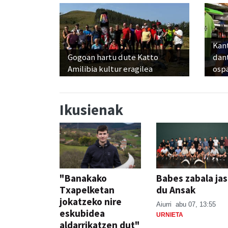
Kant
Gogoan hartu dute Katto
dan
Amilibia kultur eragilea
osp
Ikusienak
"Banakako
Babes zabala ja
Txapelketan
du Ansak
jokatzeko nire
Aiurri
abu 07, 13:55
eskubidea
URNIETA
aldarrikatzen dut"