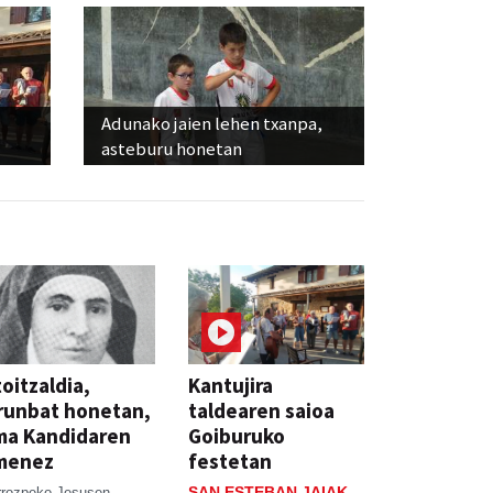
Adunako jaien lehen txanpa,
asteburu honetan
oitzaldia,
Kantujira
runbat honetan,
taldearen saioa
ma Kandidaren
Goiburuko
menez
festetan
SAN ESTEBAN JAIAK
rrozpeko Jesusen