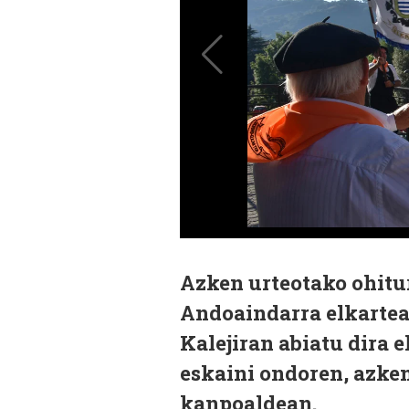
Azken urteotako ohitur
Andoaindarra elkartea
Kalejiran abiatu dira e
eskaini ondoren, azken
kanpoaldean.