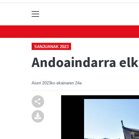
SANJUANAK 2023
Andoaindarra el
Aiurri
2023ko ekainaren 24a