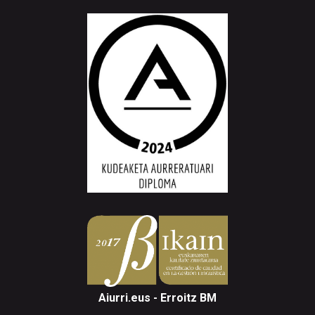
Aiurri.eus - Erroitz BM