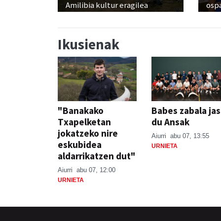
Amilibia kultur eragilea
osp
Ikusienak
"Banakako
Babes zabala ja
Txapelketan
du Ansak
jokatzeko nire
Aiurri
abu 07, 13:55
eskubidea
URNIETA
aldarrikatzen dut"
Aiurri
abu 07, 12:00
URNIETA