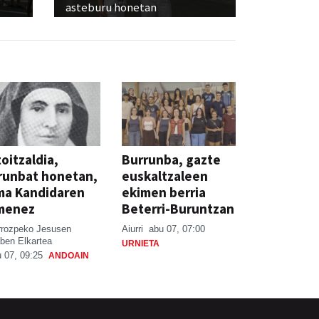
asteburu honetan
oitzaldia,
Burrunba, gazte
runbat honetan,
euskaltzaleen
ma Kandidaren
ekimen berria
menez
Beterri-Buruntzan
rrozpeko Jesusen
Aiurri
abu 07, 07:00
ben Elkartea
URNIETA
 07, 09:25
ANDOAIN