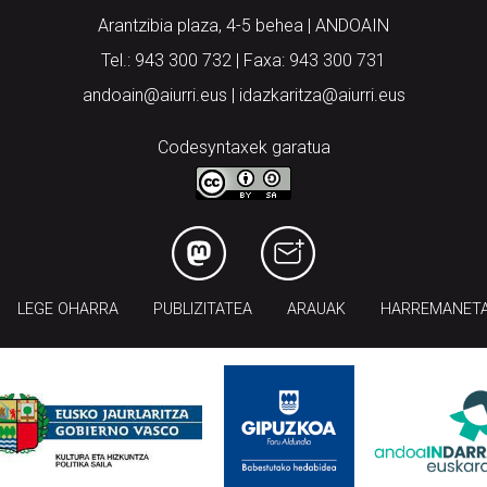
Arantzibia plaza, 4-5 behea | ANDOAIN
Tel.: 943 300 732 | Faxa: 943 300 731
andoain@aiurri.eus | idazkaritza@aiurri.eus
Codesyntaxek garatua
LEGE OHARRA
PUBLIZITATEA
ARAUAK
HARREMANET