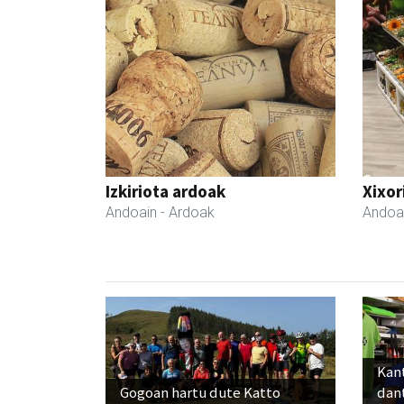
Izkiriota ardoak
Xixor
Andoain
- Ardoak
Andoa
Kant
Gogoan hartu dute Katto
dan