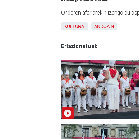
Ondoren afariarekin izango du osp
KULTURA
ANDOAIN
Erlazionatuak