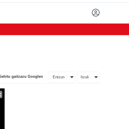
Gehitu gaitzazu Googlen
Entzun
Itzuli