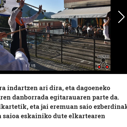
a indartzen ari dira, eta dagoeneko
ren danborrada egitarauaren parte da.
lkartetik, eta jai eremuan saio ezberdina
 saioa eskainiko dute elkartearen