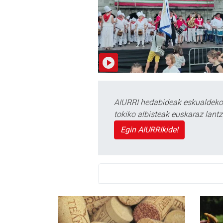
AIURRI hedabideak eskualdeko n
tokiko albisteak euskaraz lan
Egin AIURRIkide!