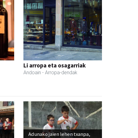
Li arropa eta osagarriak
Andoain
- Arropa-dendak
Adunako jaien lehen txanpa,