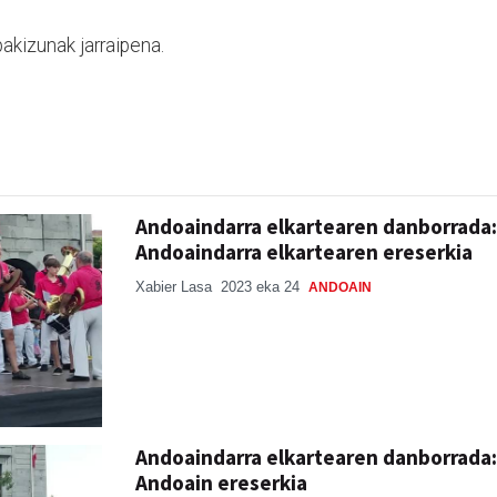
akizunak jarraipena.
Andoaindarra elkartearen danborrada:
Andoaindarra elkartearen ereserkia
Xabier Lasa
2023 eka 24
ANDOAIN
Andoaindarra elkartearen danborrada:
Andoain ereserkia