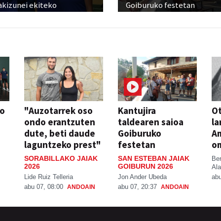
akizunei ekiteko
Goiburuko festetan
so
"Auzotarrek oso
Kantujira
Ot
ondo erantzuten
taldearen saioa
la
dute, beti daude
Goiburuko
A
laguntzeko prest"
festetan
o
SORABILLAKO JAIAK
SAN ESTEBAN JAIAK
Be
2026
GOIBURUN 2026
Ala
Lide Ruiz Telleria
Jon Ander Ubeda
abu
abu 07, 08:00
abu 07, 20:37
ANDOAIN
ANDOAIN