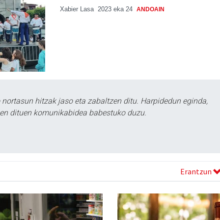
Xabier Lasa
2023 eka 24
ANDOAIN
ortasun hitzak jaso eta zabaltzen ditu. Harpidedun eginda,
tzen dituen komunikabidea babestuko duzu.
Erantzun