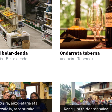
i belar-denda
Ondarreta taberna
in
- Belar-denda
Andoain
- Tabernak
ujira, auzo-afaria eta
tzaldia, asteburuko
Kantujira taldearen saioa