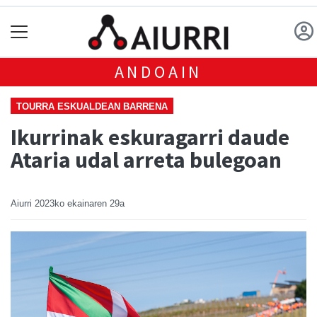
ANDOAIN
TOURRA ESKUALDEAN BARRENA
Ikurrinak eskuragarri daude
Ataria udal arreta bulegoan
Aiurri
2023ko ekainaren 29a