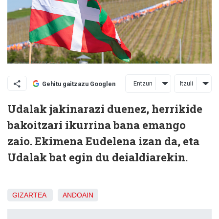
Entzun
Itzuli
Gehitu gaitzazu Googlen
Udalak jakinarazi duenez, herrikide
bakoitzari ikurrina bana emango
zaio. Ekimena Eudelena izan da, eta
Udalak bat egin du deialdiarekin.
GIZARTEA
ANDOAIN