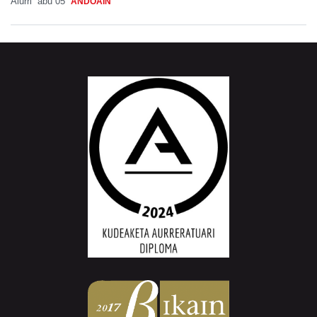
Aiurri
abu 05
ANDOAIN