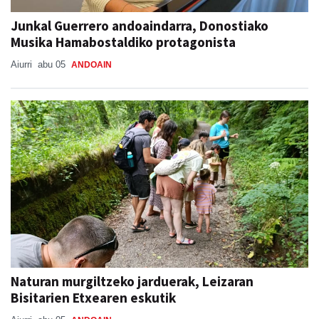
Junkal Guerrero andoaindarra, Donostiako
Musika Hamabostaldiko protagonista
Aiurri
abu 05
ANDOAIN
Naturan murgiltzeko jarduerak, Leizaran
Bisitarien Etxearen eskutik