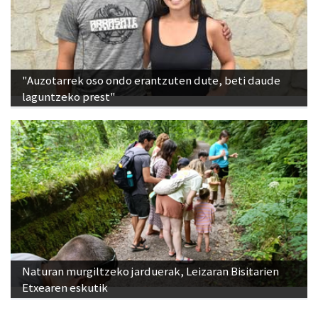
"Auzotarrek oso ondo erantzuten dute, beti daude
laguntzeko prest"
Naturan murgiltzeko jarduerak, Leizaran Bisitarien
Etxearen eskutik