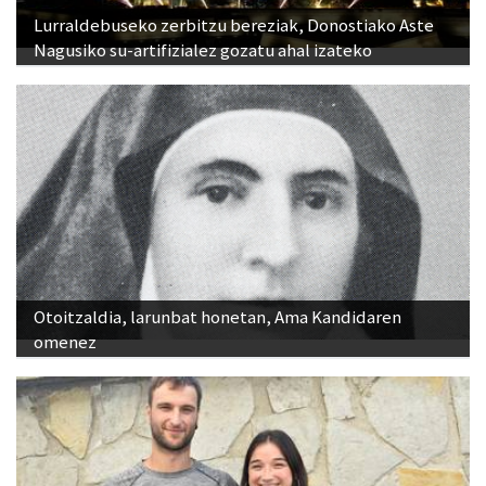
Lurraldebuseko zerbitzu bereziak, Donostiako Aste
Nagusiko su-artifizialez gozatu ahal izateko
Otoitzaldia, larunbat honetan, Ama Kandidaren
omenez