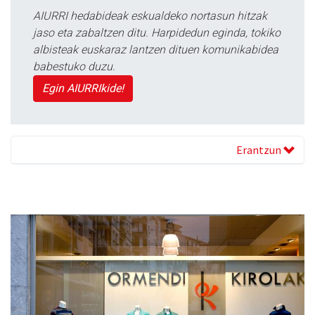
AIURRI hedabideak eskualdeko nortasun hitzak
jaso eta zabaltzen ditu. Harpidedun eginda, tokiko
albisteak euskaraz lantzen dituen komunikabidea
babestuko duzu.
Egin AIURRIkide!
Erantzun