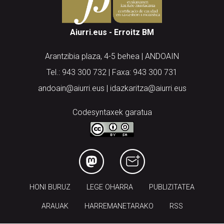
Aiurri.eus - Erroitz BM
Arantzibia plaza, 4-5 behea | ANDOAIN
Tel.: 943 300 732 | Faxa: 943 300 731
andoain@aiurri.eus | idazkaritza@aiurri.eus
Codesyntaxek garatua
HONI BURUZ
LEGE OHARRA
PUBLIZITATEA
ARAUAK
HARREMANETARAKO
RSS