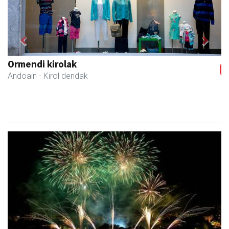
Previous
Next
Izkiriota ardoak
Andoain
- Ardoak