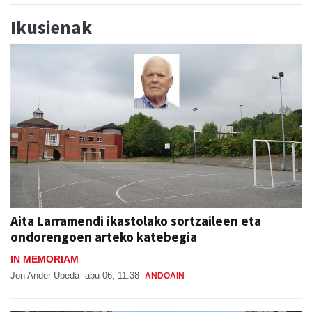
Ikusienak
Aita Larramendi ikastolako sortzaileen eta
ondorengoen arteko katebegia
IN MEMORIAM
Jon Ander Ubeda
abu 06, 11:38
ANDOAIN