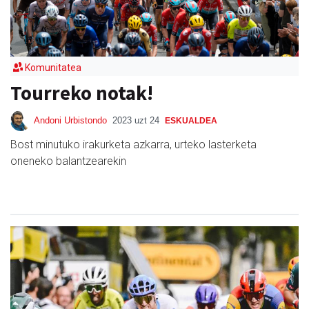
Komunitatea
Tourreko notak!
Andoni Urbistondo
2023 uzt 24
ESKUALDEA
Bost minutuko irakurketa azkarra, urteko lasterketa
oneneko balantzearekin