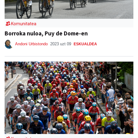
Komunitatea
Borroka nuloa, Puy de Dome-en
Andoni Urbistondo
2023 uzt 09
ESKUALDEA