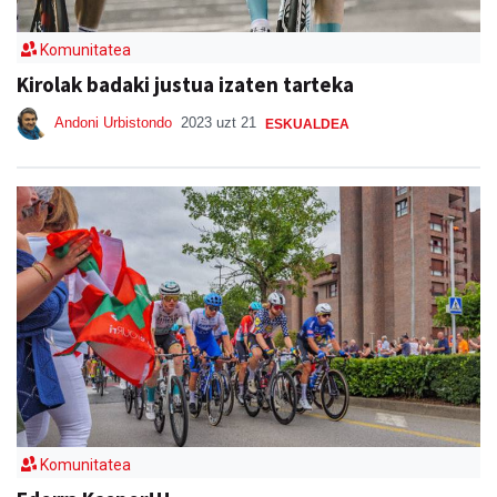
Komunitatea
Kirolak badaki justua izaten tarteka
Andoni Urbistondo
2023 uzt 21
ESKUALDEA
Komunitatea