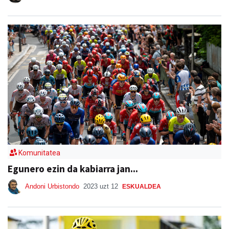
Komunitatea
Egunero ezin da kabiarra jan...
Andoni Urbistondo
2023 uzt 12
ESKUALDEA