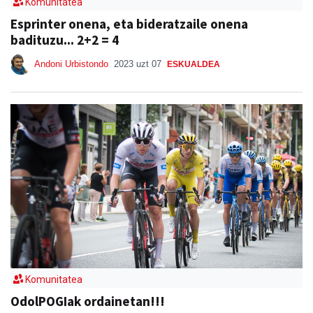
Komunitatea
Esprinter onena, eta bideratzaile onena
badituzu... 2+2 = 4
Andoni Urbistondo
2023 uzt 07
ESKUALDEA
Komunitatea
OdolPOGIak ordainetan!!!