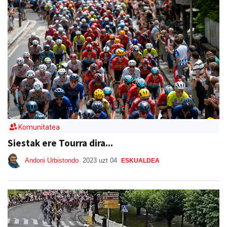
Komunitatea
Siestak ere Tourra dira...
Andoni Urbistondo
2023 uzt 04
ESKUALDEA