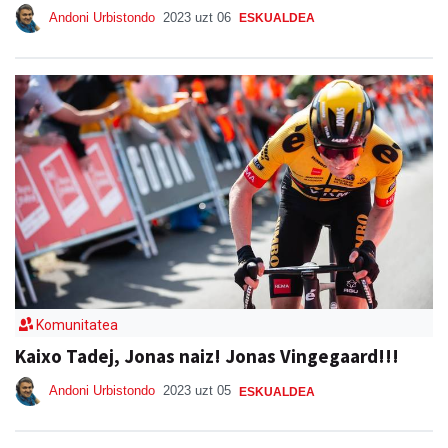
Andoni Urbistondo
2023 uzt 06
ESKUALDEA
Komunitatea
Kaixo Tadej, Jonas naiz! Jonas Vingegaard!!!
Andoni Urbistondo
2023 uzt 05
ESKUALDEA