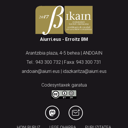
Aiurri.eus - Erroitz BM
Arantzibia plaza, 4-5 behea | ANDOAIN
Tel.: 943 300 732 | Faxa: 943 300 731
andoain@aiurri.eus | idazkaritza@aiurri.eus
Codesyntaxek garatua
HONI BURUZ
LEGE OHARRA
PUBLIZITATEA