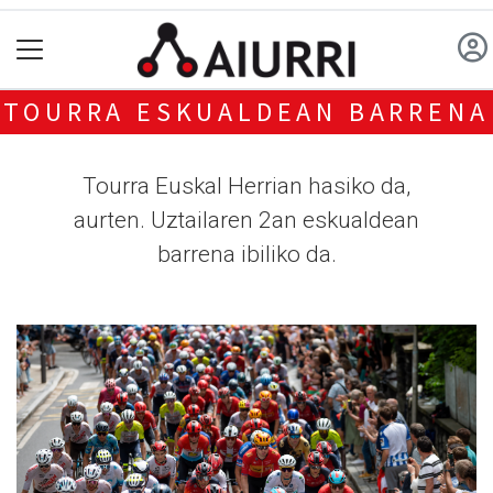
TOURRA ESKUALDEAN BARRENA
Tourra Euskal Herrian hasiko da,
aurten. Uztailaren 2an eskualdean
barrena ibiliko da.