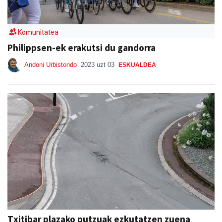
Komunitatea
Philippsen-ek erakutsi du gandorra
Andoni Urbistondo
2023 uzt 03
ESKUALDEA
Txitibar plazako putzuak ezkutatzen zuena