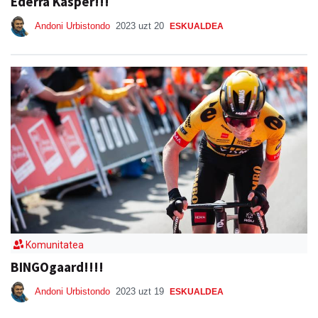
Ederra Kasper!!!
Andoni Urbistondo
2023 uzt 20
ESKUALDEA
Komunitatea
BINGOgaard!!!!
Andoni Urbistondo
2023 uzt 19
ESKUALDEA