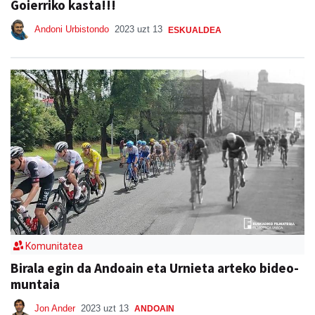
Goierriko kasta!!!
Andoni Urbistondo
2023 uzt 13
ESKUALDEA
Komunitatea
Birala egin da Andoain eta Urnieta arteko bideo-
muntaia
Jon Ander
2023 uzt 13
ANDOAIN