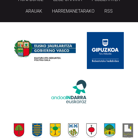
ARAUAK
HARREMANETARAKO
RSS