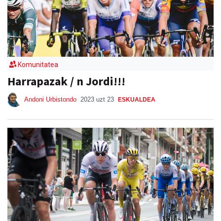
Komunitatea
Harrapazak / n Jordi!!!
Andoni Urbistondo
2023 uzt 23
ESKUALDEA