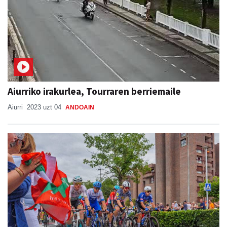
Aiurriko irakurlea, Tourraren berriemaile
Aiurri
2023 uzt 04
ANDOAIN