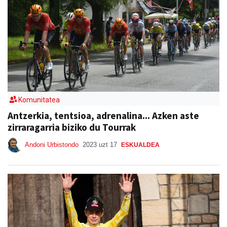
Komunitatea
Antzerkia, tentsioa, adrenalina... Azken aste
zirraragarria biziko du Tourrak
Andoni Urbistondo
2023 uzt 17
ESKUALDEA