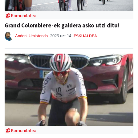
Komunitatea
Grand Colombiere-ek galdera asko utzi ditu!
Andoni Urbistondo
2023 uzt 14
ESKUALDEA
Komunitatea