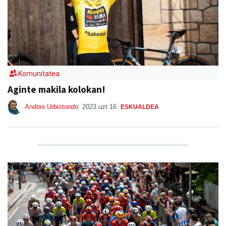
Komunitatea
Aginte makila kolokan!
Andoni Urbistondo
2023 uzt 16
ESKUALDEA