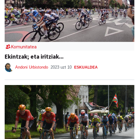
Komunitatea
Ekintzak; eta iritziak...
Andoni Urbistondo
2023 uzt 10
ESKUALDEA