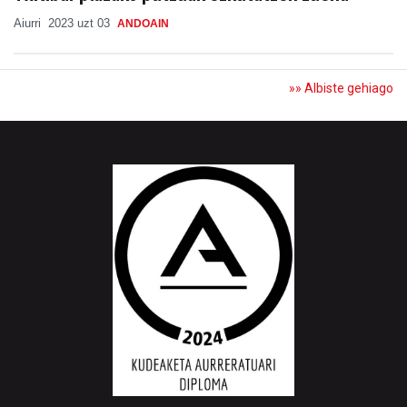
Aiurri
2023 uzt 03
ANDOAIN
»» Albiste gehiago