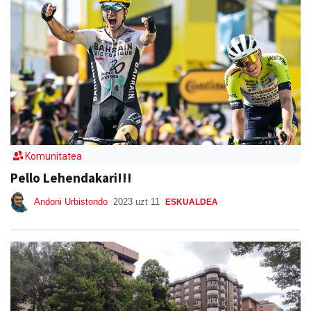
Komunitatea
Pello Lehendakari!!!
Andoni Urbistondo
2023 uzt 11
ESKUALDEA