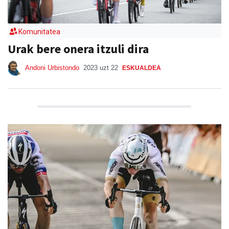
Komunitatea
Urak bere onera itzuli dira
Andoni Urbistondo
2023 uzt 22
ESKUALDEA