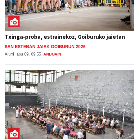
Txinga-proba, estrainekoz, Goiburuko jaietan
SAN ESTEBAN JAIAK GOIBURUN 2026
Aiurri
abu 09, 09:55
ANDOAIN