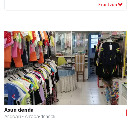
Erantzun
Previous
Next
Asun denda
Andoain
- Arropa-dendak