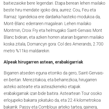
baitiezaioke bere legendari. Etapa berean lehen mailako
beste hiru mendate igoko dira, aurrez: Cou, Feu eta
Ramaz. Igandekoa ere dardarka hasteko modukoa da,
Mont-Blanc ederraren magalean. Lehen mailako
Montmin, Croix Fry eta helmugako Saint-Gervais Mont
Blanc bidean, eta azken horren atarian bigarren mailako
koska zitala, Domancyn gora: Col des Amerands, 2.700
metro %11ko maldarekin.
Alpeak hirugarren astean, erabakigarriak
Bigarren atseden eguna etorriko da gero, Saint-Gervais-
en bertan. Merezitakoa, eta beharrezkoa, hirugarren
asteko astearte eta asteazkeneko etapak
erabakigarriak izan bide baitira. Asteartean Tour osoko
erlojupeko bakarra jokatuko da, eta 22.4 kilometrokoa
bakarrik. Passy eta Combloux arteko tartea, gainera,