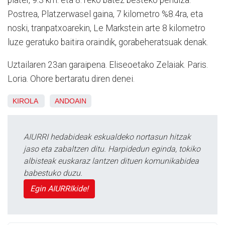
Postrea, Platzerwasel gaina, 7 kilometro %8.4ra, eta
noski, tranpatxoarekin, Le Markstein arte 8 kilometro
luze geratuko baitira oraindik, gorabeheratsuak denak.
Uztailaren 23an garaipena. Eliseoetako Zelaiak. Paris.
Loria. Ohore bertaratu diren denei.
KIROLA
ANDOAIN
AIURRI hedabideak eskualdeko nortasun hitzak
jaso eta zabaltzen ditu. Harpidedun eginda, tokiko
albisteak euskaraz lantzen dituen komunikabidea
babestuko duzu.
Egin AIURRIkide!