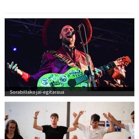
Sorabillako jai-egitaraua