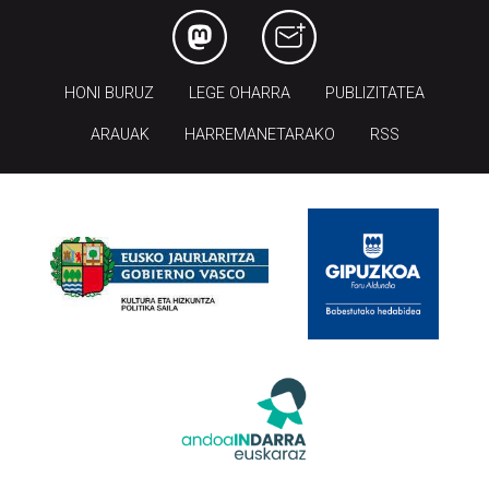
HONI BURUZ
LEGE OHARRA
PUBLIZITATEA
ARAUAK
HARREMANETARAKO
RSS