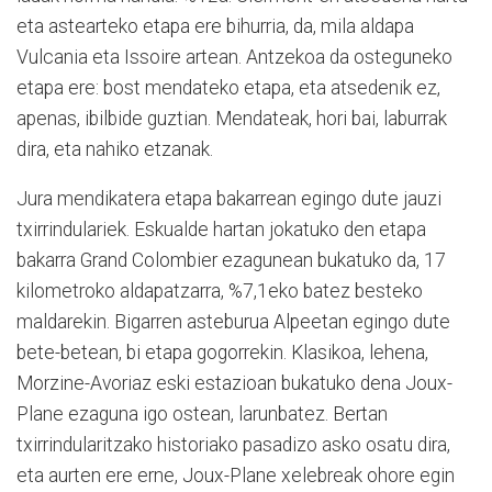
eta astearteko etapa ere bihurria, da, mila aldapa
Vulcania eta Issoire artean. Antzekoa da osteguneko
etapa ere: bost mendateko etapa, eta atsedenik ez,
apenas, ibilbide guztian. Mendateak, hori bai, laburrak
dira, eta nahiko etzanak.
Jura mendikatera etapa bakarrean egingo dute jauzi
txirrindulariek. Eskualde hartan jokatuko den etapa
bakarra Grand Colombier ezagunean bukatuko da, 17
kilometroko aldapatzarra, %7,1eko batez besteko
maldarekin. Bigarren asteburua Alpeetan egingo dute
bete-betean, bi etapa gogorrekin. Klasikoa, lehena,
Morzine-Avoriaz eski estazioan bukatuko dena Joux-
Plane ezaguna igo ostean, larunbatez. Bertan
txirrindularitzako historiako pasadizo asko osatu dira,
eta aurten ere erne, Joux-Plane xelebreak ohore egin