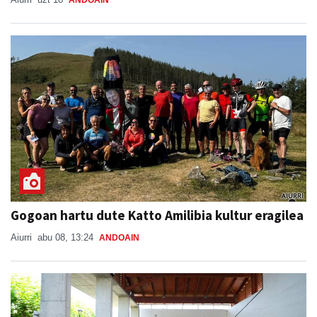
ANDOAIN
Gogoan hartu dute Katto Amilibia kultur eragilea
Aiurri
abu 08, 13:24
ANDOAIN