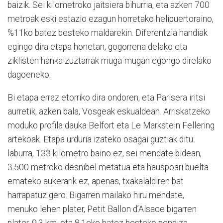
baizik. Sei kilometroko jaitsiera bihurria, eta azken 700
metroak eski estazio ezagun horretako helipuertoraino,
%11ko batez besteko maldarekin. Diferentzia handiak
egingo dira etapa honetan, gogorrena delako eta
ziklisten hanka zuztarrak muga-mugan egongo direlako
dagoeneko.
Bi etapa erraz etorriko dira ondoren, eta Parisera iritsi
aurretik, azken bala, Vosgeak eskualdean. Arriskatzeko
moduko profila dauka Belfort eta Le Markstein Fellering
artekoak. Etapa urduria izateko osagai guztiak ditu:
laburra, 133 kilometro baino ez, sei mendate bidean,
3.500 metroko desnibel metatua eta hauspoari buelta
emateko aukerarik ez, apenas, txakalaldiren bat
harrapatuz gero. Bigarren mailako hiru mendate,
menuko lehen plater, Petit Ballon d’Alsace bigarren
plater, 9.3 km. eta 8.1eko batez besteko pendiza.