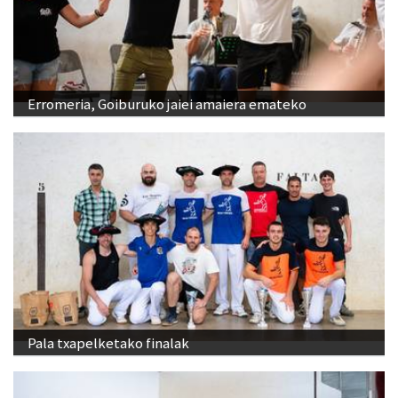
Erromeria, Goiburuko jaiei amaiera emateko
Pala txapelketako finalak