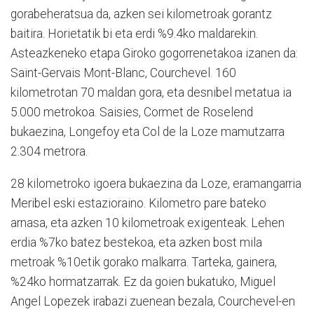
gorabeheratsua da, azken sei kilometroak gorantz
baitira. Horietatik bi eta erdi %9.4ko maldarekin.
Asteazkeneko etapa Giroko gogorrenetakoa izanen da:
Saint-Gervais Mont-Blanc, Courchevel. 160
kilometrotan 70 maldan gora, eta desnibel metatua ia
5.000 metrokoa. Saisies, Cormet de Roselend
bukaezina, Longefoy eta Col de la Loze mamutzarra
2.304 metrora.
28 kilometroko igoera bukaezina da Loze, eramangarria
Meribel eski estazioraino. Kilometro pare bateko
arnasa, eta azken 10 kilometroak exigenteak. Lehen
erdia %7ko batez bestekoa, eta azken bost mila
metroak %10etik gorako malkarra. Tarteka, gainera,
%24ko hormatzarrak. Ez da goien bukatuko, Miguel
Angel Lopezek irabazi zuenean bezala, Courchevel-en