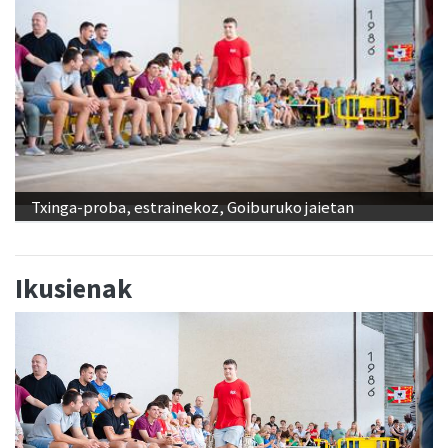
Txinga-proba, estrainekoz, Goiburuko jaietan
Ikusienak