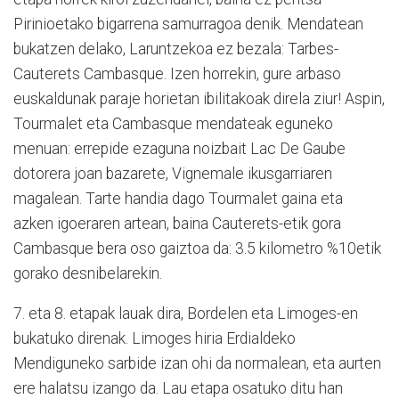
Pirinioetako bigarrena samurragoa denik. Mendatean
bukatzen delako, Laruntzekoa ez bezala: Tarbes-
Cauterets Cambasque. Izen horrekin, gure arbaso
euskaldunak paraje horietan ibilitakoak direla ziur! Aspin,
Tourmalet eta Cambasque mendateak eguneko
menuan: errepide ezaguna noizbait Lac De Gaube
dotorera joan bazarete, Vignemale ikusgarriaren
magalean. Tarte handia dago Tourmalet gaina eta
azken igoeraren artean, baina Cauterets-etik gora
Cambasque bera oso gaiztoa da: 3.5 kilometro %10etik
gorako desnibelarekin.
7. eta 8. etapak lauak dira, Bordelen eta Limoges-en
bukatuko direnak. Limoges hiria Erdialdeko
Mendiguneko sarbide izan ohi da normalean, eta aurten
ere halatsu izango da. Lau etapa osatuko ditu han