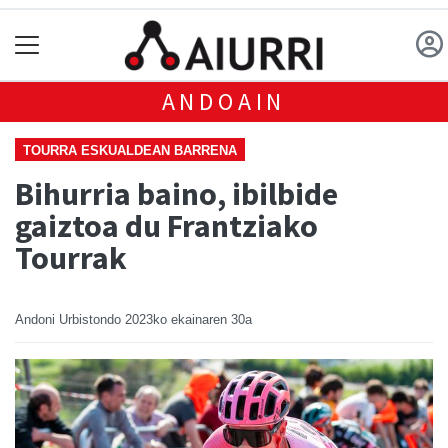
ANDOAIN
TOURRA ESKUALDEAN BARRENA
Bihurria baino, ibilbide
gaiztoa du Frantziako
Tourrak
Andoni Urbistondo
2023ko ekainaren 30a