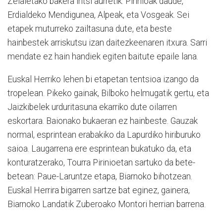
Zelaietako bakera iritsi aurretik. Pirinioak daude,
Erdialdeko Mendigunea, Alpeak, eta Vosgeak. Sei
etapek muturreko zailtasuna dute, eta beste
hainbestek arriskutsu izan daitezkeenaren itxura. Sarri
mendate ez hain handiek egiten baitute epaile lana.
Euskal Herriko lehen bi etapetan tentsioa izango da
tropelean. Pikeko gainak, Bilboko helmugatik gertu, eta
Jaizkibelek urduritasuna ekarriko dute oilarren
eskortara. Baionako bukaeran ez hainbeste. Gauzak
normal, esprintean erabakiko da Lapurdiko hiriburuko
saioa. Laugarrena ere esprintean bukatuko da, eta
konturatzerako, Tourra Pirinioetan sartuko da bete-
betean: Paue-Laruntze etapa, Biarnoko bihotzean.
Euskal Herrira bigarren sartze bat eginez, gainera,
Biarnoko Landatik Zuberoako Montori herrian barrena.