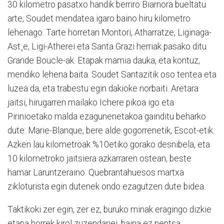
30 kilometro pasatxo handik berriro Biarnora bueltatu
arte, Soudet mendatea igaro baino hiru kilometro
lehenago. Tarte horretan Montori, Atharratze, Liginaga-
Ast¸e, Ligi-Atherei eta Santa Grazi herriak pasako ditu
Grande Boucle-ak. Etapak mamia dauka, eta kontuz,
mendiko lehena baita. Soudet Santazitik oso tentea eta
luzea da, eta trabestu egin dakioke norbaiti. Aretara
jaitsi, hirugarren mailako Ichere pikoa igo eta
Pirinioetako malda ezagunenetakoa gainditu beharko
dute: Marie-Blanque, bere alde gogorrenetik, Escot-etik.
Azken lau kilometroak %10etiko gorako desnibela, eta
10 kilometroko jaitsiera azkarraren ostean, beste
hamar Laruntzeraino. Quebrantahuesos martxa
zikloturista egin dutenek ondo ezagutzen dute bidea.
Taktikoki zer egin, zer ez, buruko minak eragingo dizkie
etapa horrek kirol zuzendariei, baina ez pentsa