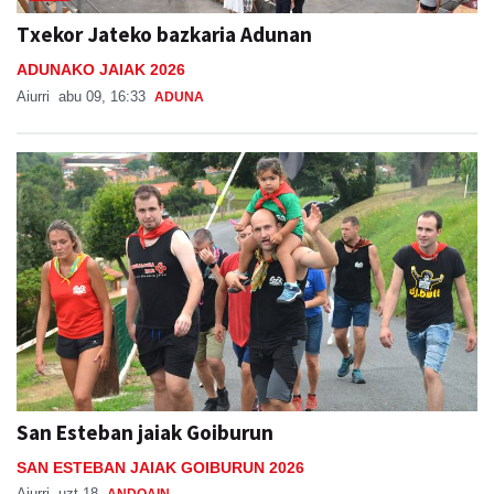
Txekor Jateko bazkaria Adunan
ADUNAKO JAIAK 2026
Aiurri
abu 09, 16:33
ADUNA
San Esteban jaiak Goiburun
SAN ESTEBAN JAIAK GOIBURUN 2026
Aiurri
uzt 18