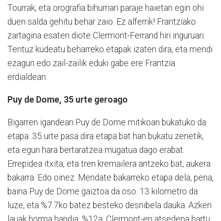
Tourrak, eta orografia bihurriari paraje haietan egin ohi
duen salda gehitu behar zaio. Ez alferrik! Frantziako
zartagina esaten diote Clermont-Ferrand hiri inguruari.
Tentuz kudeatu beharreko etapak izaten dira, eta mendi
ezagun edo zail-zailik eduki gabe ere Frantzia
erdialdean.
Puy de Dome, 35 urte geroago
Bigarren igandean Puy de Dome mitikoan bukatuko da
etapa. 35 urte pasa dira etapa bat han bukatu zenetik,
eta egun hara bertaratzea mugatua dago erabat.
Errepidea itxita, eta tren kremailera antzeko bat, aukera
bakarra. Edo oinez. Mendate bakarreko etapa dela, pena,
baina Puy de Dome gaiztoa da oso. 13 kilometro da
luze, eta %7.7ko batez besteko desnibela dauka. Azken
lauak horma handia: %12a. Clermont-en atsedena hartu