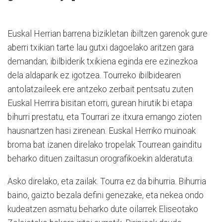
Euskal Herrian barrena bizikletan ibiltzen garenok gure
aberri txikian tarte lau gutxi dagoelako aritzen gara
demandan; ibilbiderik txikiena eginda ere ezinezkoa
dela aldaparik ez igotzea. Tourreko ibilbidearen
antolatzaileek ere antzeko zerbait pentsatu zuten
Euskal Herrira bisitan etorri, gurean hirutik bi etapa
bihurri prestatu, eta Tourrari ze itxura emango zioten
hausnartzen hasi zirenean. Euskal Herriko muinoak
broma bat izanen direlako tropelak Tourrean gainditu
beharko dituen zailtasun orografikoekin alderatuta.
Asko direlako, eta zailak. Tourra ez da bihurria. Bihurria
baino, gaizto bezala defini genezake, eta nekea ondo
kudeatzen asmatu beharko dute oilarrek Eliseotako