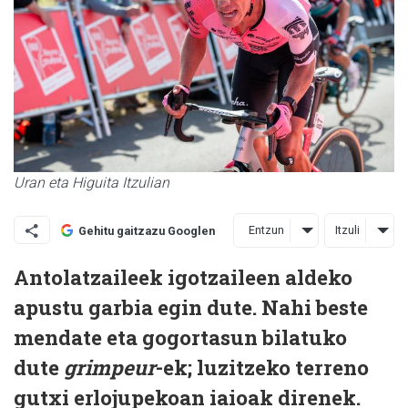
Uran eta Higuita Itzulian
Entzun
Itzuli
Gehitu gaitzazu Googlen
Antolatzaileek igotzaileen aldeko
apustu garbia egin dute. Nahi beste
mendate eta gogortasun bilatuko
dute
grimpeur
-ek; luzitzeko terreno
gutxi erlojupekoan iaioak direnek.