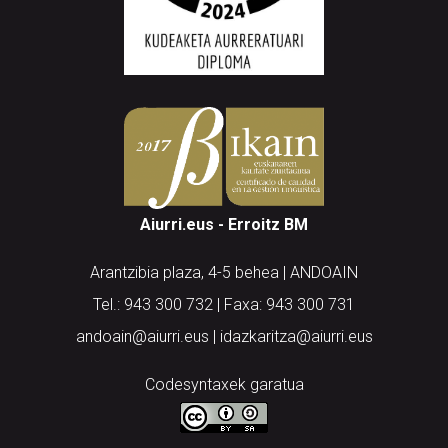
Aiurri.eus - Erroitz BM
Arantzibia plaza, 4-5 behea | ANDOAIN
Tel.: 943 300 732 | Faxa: 943 300 731
andoain@aiurri.eus | idazkaritza@aiurri.eus
Codesyntaxek garatua