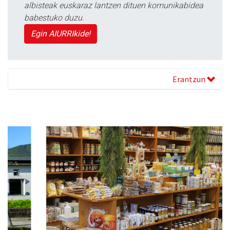
albisteak euskaraz lantzen dituen komunikabidea
babestuko duzu.
Egin AIURRIkide!
Erantzun