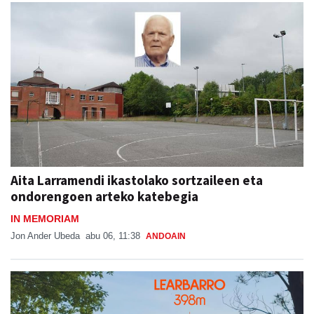
Aita Larramendi ikastolako sortzaileen eta
ondorengoen arteko katebegia
IN MEMORIAM
Jon Ander Ubeda
abu 06, 11:38
ANDOAIN