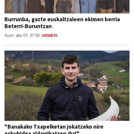
Burrunba, gazte euskaltzaleen ekimen berria
Beterri-Buruntzan
Aiurri
abu 07, 07:00
URNIETA
"Banakako Txapelketan jokatzeko nire
eskubidea aldarrikatzen dut"