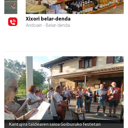
Previous
Next
Xixori belar-denda
Andoain
- Belar-denda
Kantujira taldearen saioa Goiburuko festetan