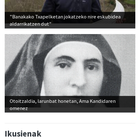
"Banakako Txapelketan jokatzeko nire eskubidea
aldarrikatzen dut"
Otoitzaldia, larunbat honetan, Ama Kandidaren
omenez
Ikusienak