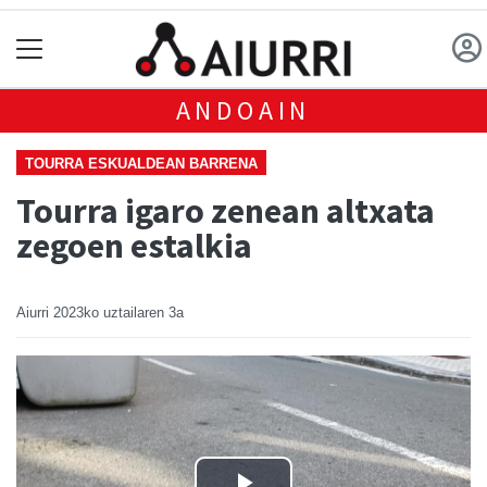
ANDOAIN
TOURRA ESKUALDEAN BARRENA
Tourra igaro zenean altxata
zegoen estalkia
Aiurri
2023ko uztailaren 3a