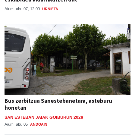
Aiurri
abu 07, 12:00
URNIETA
Bus zerbitzua Sanestebanetara, asteburu
honetan
SAN ESTEBAN JAIAK GOIBURUN 2026
Aiurri
abu 05
ANDOAIN