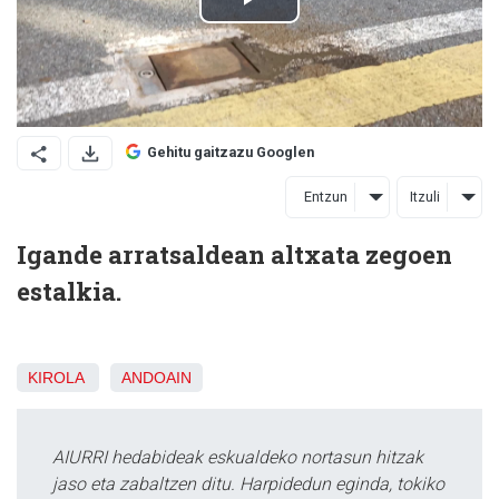
Gehitu gaitzazu Googlen
Entzun
Itzuli
Igande arratsaldean altxata zegoen
estalkia.
KIROLA
ANDOAIN
AIURRI hedabideak eskualdeko nortasun hitzak
jaso eta zabaltzen ditu. Harpidedun eginda, tokiko