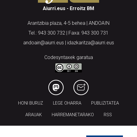
Aiurri.eus - Erroitz BM
Arantzibia plaza, 4-5 behea | ANDOAIN
Tel.: 943 300 732 | Faxa: 943 300 731
andoain@aiurri.eus | idazkaritza@aiurri.eus
Codesyntaxek garatua
HONI BURUZ
LEGE OHARRA
PUBLIZITATEA
ARAUAK
HARREMANETARAKO
RSS