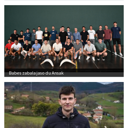
Babes zabala jaso du Ansak