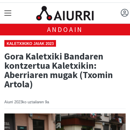
ANDOAIN
KALETXIKIKO JAIAK 2023
Gora Kaletxiki Bandaren
kontzertua Kaletxikin:
Aberriaren mugak (Txomin
Artola)
Aiurri
2023ko uztailaren 9a