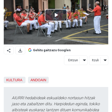
Gehitu gaitzazu Googlen
Entzun
Itzuli
KULTURA
ANDOAIN
AIURRI hedabideak eskualdeko nortasun hitzak
jaso eta zabaltzen ditu. Harpidedun eginda, tokiko
albisteak euskaraz lantzen dituen komunikabidea