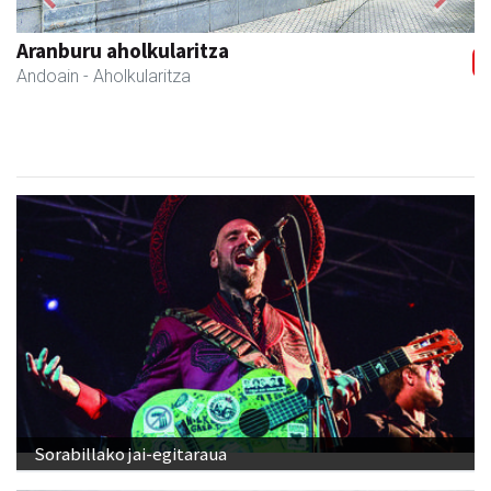
Previous
Next
Bastero Kulturgunea
Andoain
- Kulturguneak
Sorabillako jai-egitaraua