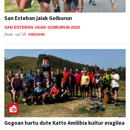
San Esteban jaiak Goiburun
SAN ESTEBAN JAIAK GOIBURUN 2026
Aiurri
uzt 18
ANDOAIN
Gogoan hartu dute Katto Amilibia kultur eragilea