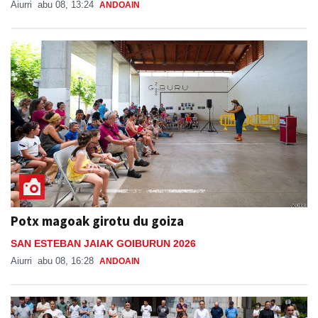
Aiurri
abu 08, 13:24
ANDOAIN
Potx magoak girotu du goiza
SAN ESTEBAN JAIAK GOIBURUN 2026
Aiurri
abu 08, 16:28
ANDOAIN