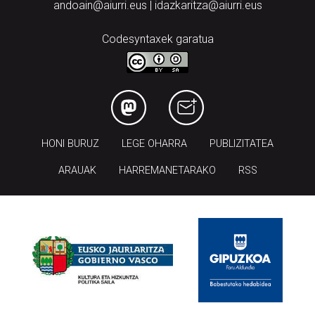
andoain@aiurri.eus | idazkaritza@aiurri.eus
Codesyntaxek garatua
HONI BURUZ
LEGE OHARRA
PUBLIZITATEA
ARAUAK
HARREMANETARAKO
RSS