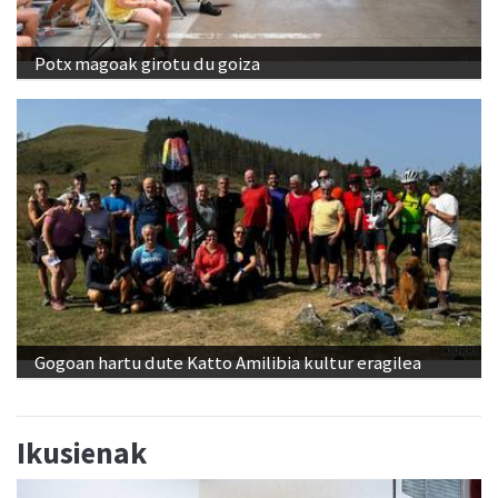
Potx magoak girotu du goiza
Gogoan hartu dute Katto Amilibia kultur eragilea
Ikusienak