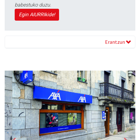
babestuko duzu.
Egin AIURRIkide!
Erantzun