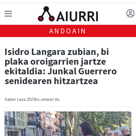
ANDOAIN
Isidro Langara zubian, bi
plaka oroigarrien jartze
ekitaldia: Junkal Guerrero
senidearen hitzartzea
Xabier Lasa
2023ko urriaren 8a