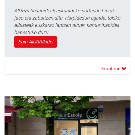
AIURRI hedabideak eskualdeko nortasun hitzak
jaso eta zabaltzen ditu. Harpidedun eginda, tokiko
albisteak euskaraz lantzen dituen komunikabidea
babestuko duzu.
Egin AIURRIkide!
Erantzun