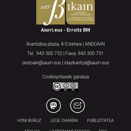
Aiurri.eus - Erroitz BM
Arantzibia plaza, 4-5 behea | ANDOAIN
Tel.: 943 300 732 | Faxa: 943 300 731
andoain@aiurri.eus | idazkaritza@aiurri.eus
Codesyntaxek garatua
HONI BURUZ
LEGE OHARRA
PUBLIZITATEA