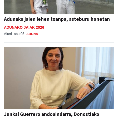
Adunako jaien lehen txanpa, asteburu honetan
ADUNAKO JAIAK 2026
Aiurri
abu 05
ADUNA
Junkal Guerrero andoaindarra, Donostiako