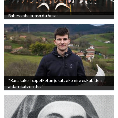
Babes zabala jaso du Ansak
"Banakako Txapelketan jokatzeko nire eskubidea
aldarrikatzen dut"