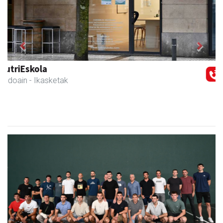
Previous
Next
Bengoetxea autoeskola
Andoain
- Autoeskolak