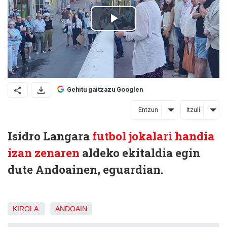
Gehitu gaitzazu Googlen
Entzun
Itzuli
Isidro Langara
futbol jokalari handia
izan zenaren
aldeko ekitaldia egin
dute Andoainen, eguardian.
KIROLA
ANDOAIN