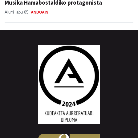
Musika Hamabostaldiko protagonista
Aiurri
abu 05
ANDOAIN