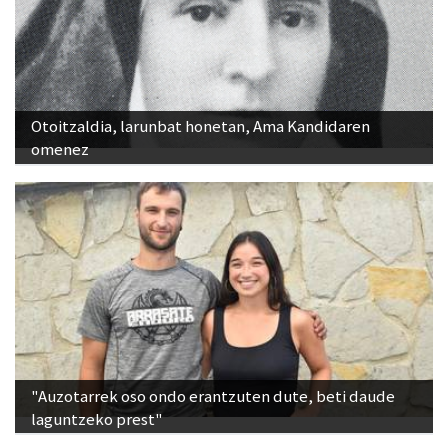
Otoitzaldia, larunbat honetan, Ama Kandidaren
omenez
"Auzotarrek oso ondo erantzuten dute, beti daude
laguntzeko prest"