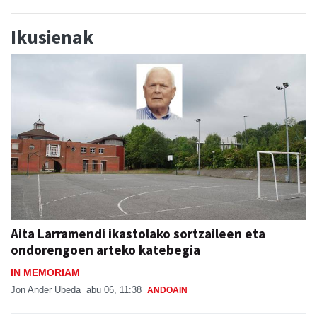
Ikusienak
Aita Larramendi ikastolako sortzaileen eta
ondorengoen arteko katebegia
IN MEMORIAM
Jon Ander Ubeda
abu 06, 11:38
ANDOAIN