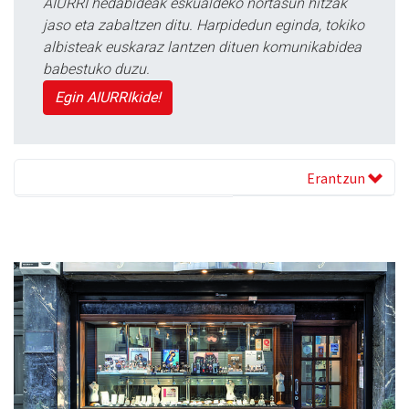
AIURRI hedabideak eskualdeko nortasun hitzak
jaso eta zabaltzen ditu. Harpidedun eginda, tokiko
albisteak euskaraz lantzen dituen komunikabidea
babestuko duzu.
Egin AIURRIkide!
Erantzun