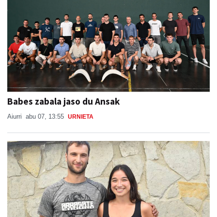
Babes zabala jaso du Ansak
Aiurri
abu 07, 13:55
URNIETA