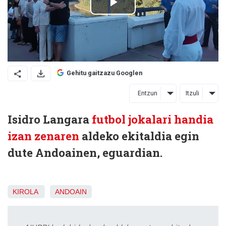
Gehitu gaitzazu Googlen
Entzun
Itzuli
Isidro Langara
futbol jokalari handia
izan zenaren
aldeko ekitaldia egin
dute Andoainen, eguardian.
KIROLA
ANDOAIN