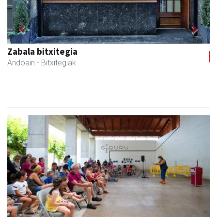
Previous
Next
Izkiriota ardoak
Andoain
- Ardoak