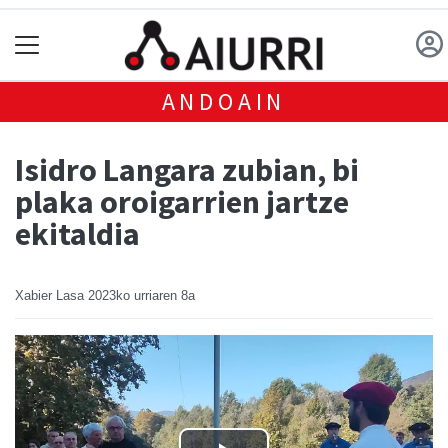
ANDOAIN
Isidro Langara zubian, bi
plaka oroigarrien jartze
ekitaldia
Xabier Lasa
2023ko urriaren 8a