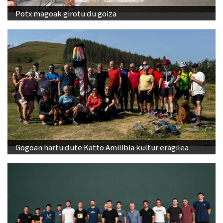
Potx magoak girotu du goiza
Gogoan hartu dute Katto Amilibia kultur eragilea