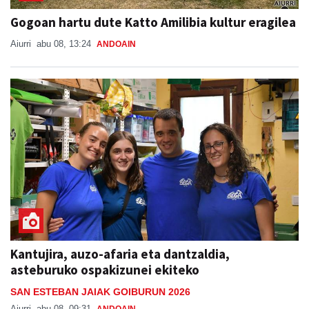
Gogoan hartu dute Katto Amilibia kultur eragilea
Aiurri
abu 08, 13:24
ANDOAIN
Kantujira, auzo-afaria eta dantzaldia,
asteburuko ospakizunei ekiteko
SAN ESTEBAN JAIAK GOIBURUN 2026
Aiurri
abu 08, 09:31
ANDOAIN