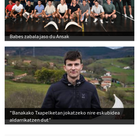
Babes zabala jaso du Ansak
"Banakako Txapelketan jokatzeko nire eskubidea
aldarrikatzen dut"