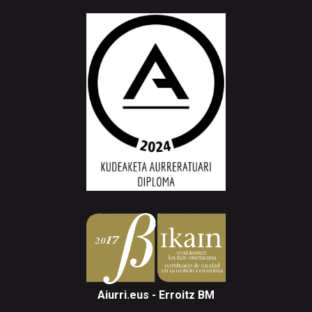
Aiurri.eus - Erroitz BM