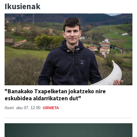
Ikusienak
"Banakako Txapelketan jokatzeko nire
eskubidea aldarrikatzen dut"
Aiurri
abu 07, 12:00
URNIETA