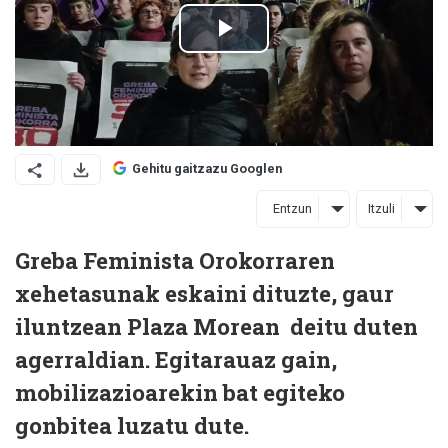
Gehitu gaitzazu Googlen
Entzun
Itzuli
Greba Feminista Orokorraren
xehetasunak eskaini dituzte, gaur
iluntzean Plaza Morean deitu duten
agerraldian. Egitarauaz gain,
mobilizazioarekin bat egiteko
gonbitea luzatu dute.