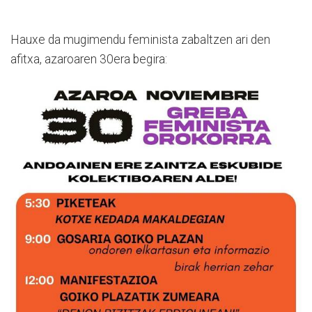
Hauxe da mugimendu feminista zabaltzen ari den
afitxa, azaroaren 30era begira: