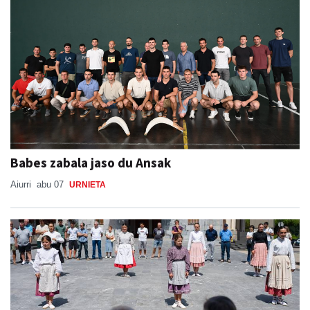
Babes zabala jaso du Ansak
Aiurri
abu 07
URNIETA