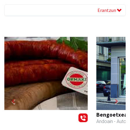
Erantzun
Previous
Next
Bengoetxea autoeskola
Andoain
- Autoeskolak