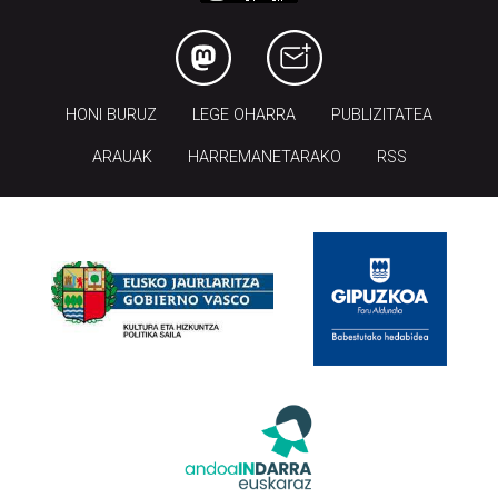
HONI BURUZ
LEGE OHARRA
PUBLIZITATEA
ARAUAK
HARREMANETARAKO
RSS