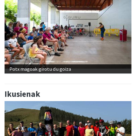
Potx magoak girotu du goiza
Ikusienak