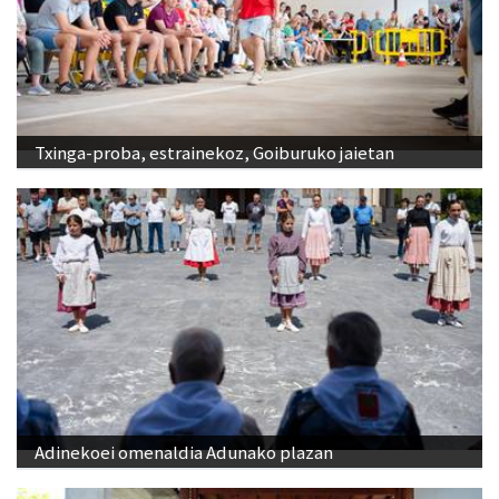
Txinga-proba, estrainekoz, Goiburuko jaietan
Adinekoei omenaldia Adunako plazan