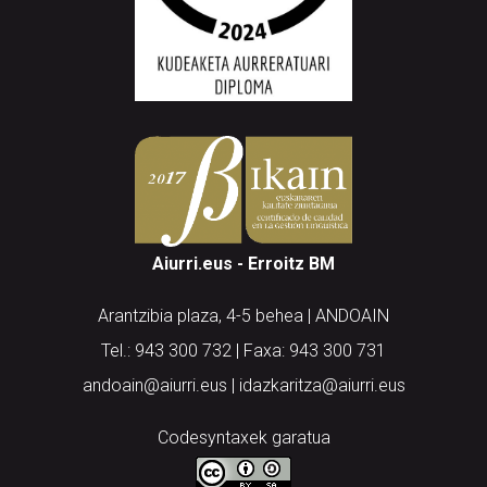
Aiurri.eus - Erroitz BM
Arantzibia plaza, 4-5 behea | ANDOAIN
Tel.: 943 300 732 | Faxa: 943 300 731
andoain@aiurri.eus | idazkaritza@aiurri.eus
Codesyntaxek garatua