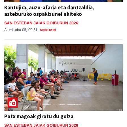
Kantujira, auzo-afaria eta dantzaldia,
asteburuko ospakizunei ekiteko
SAN ESTEBAN JAIAK GOIBURUN 2026
Aiurri
abu 08, 09:31
ANDOAIN
Potx magoak girotu du goiza
SAN ESTEBAN JAIAK GOIBURUN 2026