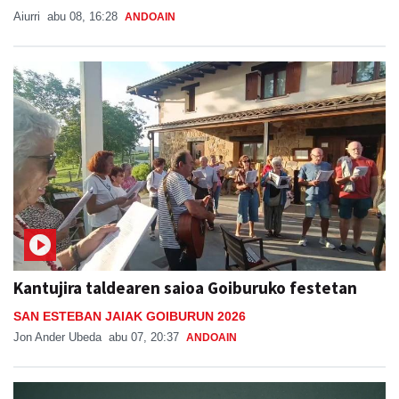
Aiurri
abu 08, 16:28
ANDOAIN
Kantujira taldearen saioa Goiburuko festetan
SAN ESTEBAN JAIAK GOIBURUN 2026
Jon Ander Ubeda
abu 07, 20:37
ANDOAIN