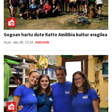
Gogoan hartu dute Katto Amilibia kultur eragilea
Aiurri
abu 08, 13:24
ANDOAIN