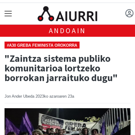
ANDOAIN
#A30 GREBA FEMINISTA OROKORRA
"Zaintza sistema publiko
komunitarioa lortzeko
borrokan jarraituko dugu"
Jon Ander Ubeda
2023ko azaroaren 23a