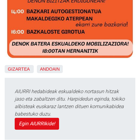
GIZARTEA
ANDOAIN
AIURRI hedabideak eskualdeko nortasun hitzak
jaso eta zabaltzen ditu. Harpidedun eginda, tokiko
albisteak euskaraz lantzen dituen komunikabidea
babestuko duzu.
Egin AIURRIkide!