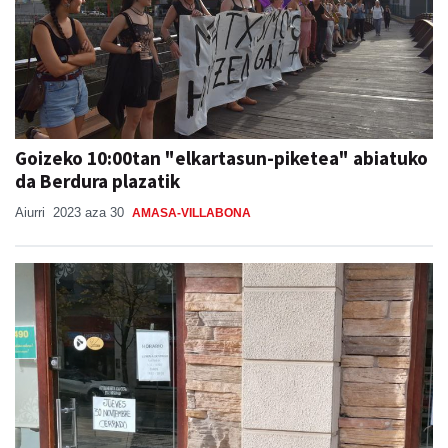
Goizeko 10:00tan "elkartasun-piketea" abiatuko
da Berdura plazatik
Aiurri
2023 aza 30
AMASA-VILLABONA