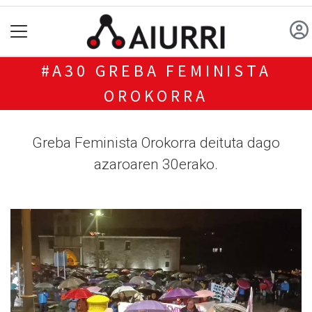
#A30 GREBA FEMINISTA
OROKORRA
Greba Feminista Orokorra deituta dago
azaroaren 30erako.