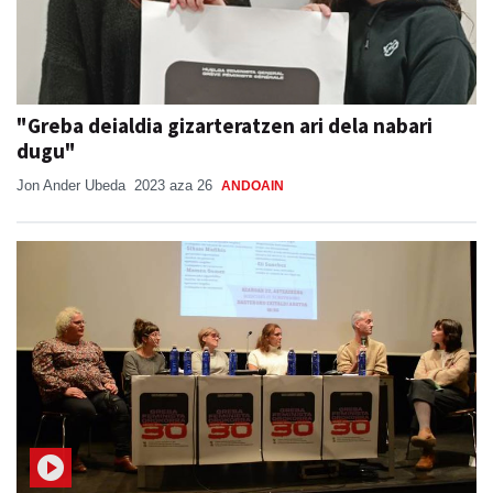
"Greba deialdia gizarteratzen ari dela nabari
dugu"
Jon Ander Ubeda
2023 aza 26
ANDOAIN