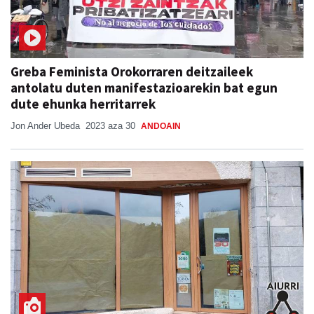
Greba Feminista Orokorraren deitzaileek
antolatu duten manifestazioarekin bat egun
dute ehunka herritarrek
Jon Ander Ubeda
2023 aza 30
ANDOAIN