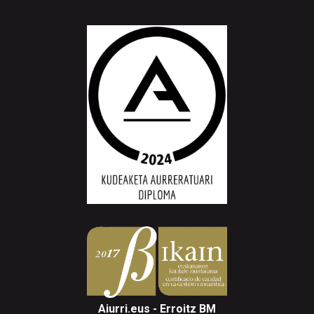
Aiurri.eus - Erroitz BM