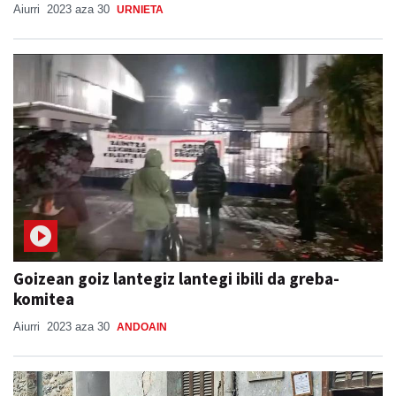
Aiurri
2023 aza 30
URNIETA
Goizean goiz lantegiz lantegi ibili da greba-
komitea
Aiurri
2023 aza 30
ANDOAIN