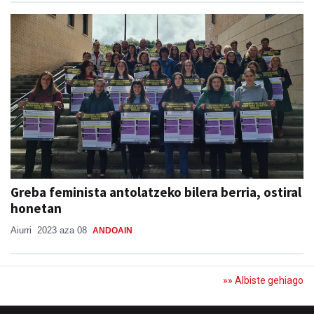
Greba feminista antolatzeko bilera berria, ostiral
honetan
Aiurri
2023 aza 08
ANDOAIN
»» Albiste gehiago