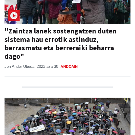
"Zaintza lanek sostengatzen duten
sistema hau errotik astinduz,
berrasmatu eta berreraiki beharra
dago"
Jon Ander Ubeda
2023 aza 30
ANDOAIN