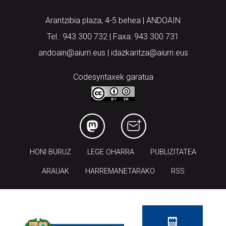
Arantzibia plaza, 4-5 behea | ANDOAIN
Tel.: 943 300 732 | Faxa: 943 300 731
andoain@aiurri.eus | idazkaritza@aiurri.eus
Codesyntaxek garatua
HONI BURUZ
LEGE OHARRA
PUBLIZITATEA
ARAUAK
HARREMANETARAKO
RSS