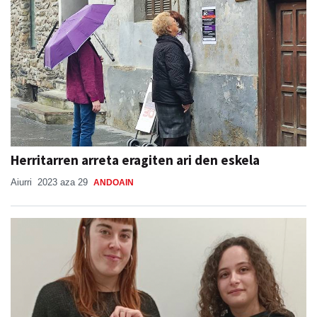
Herritarren arreta eragiten ari den eskela
Aiurri
2023 aza 29
ANDOAIN