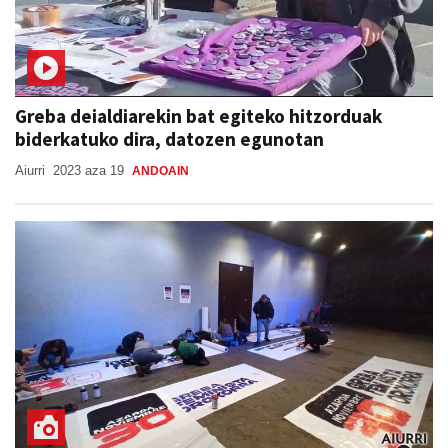
Greba deialdiarekin bat egiteko hitzorduak
biderkatuko dira, datozen egunotan
Aiurri
2023 aza 19
ANDOAIN