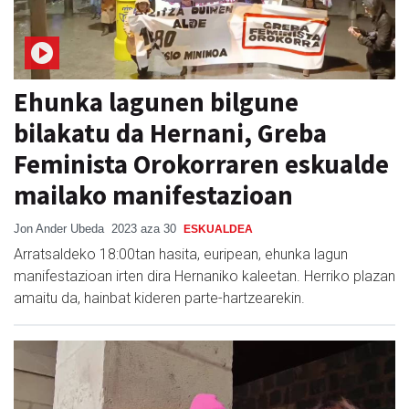
Ehunka lagunen bilgune
bilakatu da Hernani, Greba
Feminista Orokorraren eskualde
mailako manifestazioan
Jon Ander Ubeda
2023 aza 30
ESKUALDEA
Arratsaldeko 18:00tan hasita, euripean, ehunka lagun
manifestazioan irten dira Hernaniko kaleetan. Herriko plazan
amaitu da, hainbat kideren parte-hartzearekin.