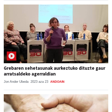
Grebaren xehetasunak aurkeztuko dituzte gaur
arratsaldeko agerraldian
Jon Ander Ubeda
2023 aza 23
ANDOAIN