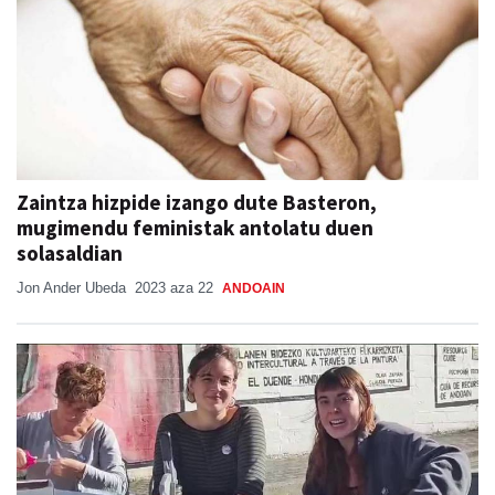
Zaintza hizpide izango dute Basteron,
mugimendu feministak antolatu duen
solasaldian
Jon Ander Ubeda
2023 aza 22
ANDOAIN