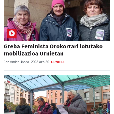
Greba Feminista Orokorrari lotutako
mobilizazioa Urnietan
Jon Ander Ubeda
2023 aza 30
URNIETA