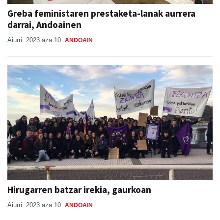
Greba feministaren prestaketa-lanak aurrera
darrai, Andoainen
Aiurri
2023 aza 10
ANDOAIN
Hirugarren batzar irekia, gaurkoan
Aiurri
2023 aza 10
ANDOAIN