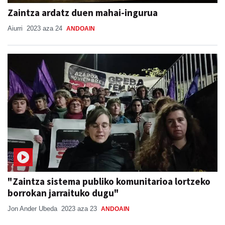
Zaintza ardatz duen mahai-ingurua
Aiurri
2023 aza 24
ANDOAIN
"Zaintza sistema publiko komunitarioa lortzeko
borrokan jarraituko dugu"
Jon Ander Ubeda
2023 aza 23
ANDOAIN