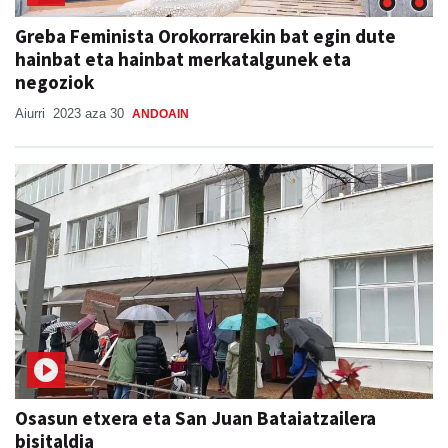
Greba Feminista Orokorrarekin bat egin dute
hainbat eta hainbat merkatalgunek eta
negoziok
Aiurri
2023 aza 30
ANDOAIN
Osasun etxera eta San Juan Bataiatzailera
bisitaldia