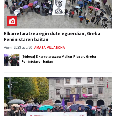
Elkarretaratzea egin dute eguerdian, Greba
Feministaren baitan
Aiurri
2023 aza 30
AMASA-VILLABONA
[Bideoa] Elkarretaratzea Malkar Plazan, Greba
Feministaren baitan