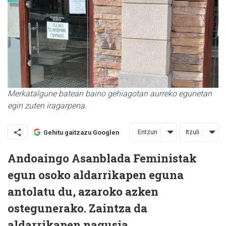
Merkatalgune batean baino gehiagotan aurreko egunetan
egin zuten iragarpena.
Entzun
Itzuli
Gehitu gaitzazu Googlen
Andoaingo Asanblada Feministak
egun osoko aldarrikapen eguna
antolatu du, azaroko azken
ostegunerako. Zaintza da
aldarrikapen nagusia.