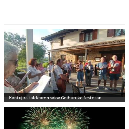
Kantujira taldearen saioa Goiburuko festetan