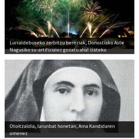
Lurraldebuseko zerbitzu bereziak, Donostiako Aste
Nagusiko su-artifizialez gozatu ahal izateko
Otoitzaldia, larunbat honetan, Ama Kandidaren
omenez