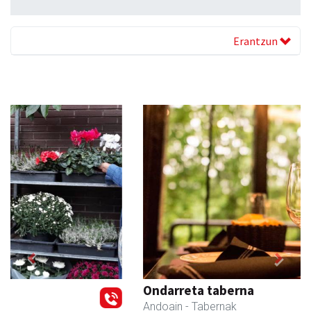
Erantzun
Previous
Next
Ondarreta taberna
Andoain
- Tabernak