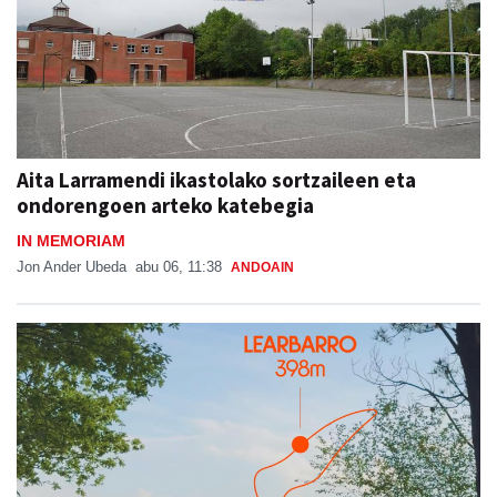
Aita Larramendi ikastolako sortzaileen eta
ondorengoen arteko katebegia
IN MEMORIAM
Jon Ander Ubeda
abu 06, 11:38
ANDOAIN