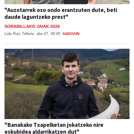
"Auzotarrek oso ondo erantzuten dute, beti
daude laguntzeko prest"
SORABILLAKO JAIAK 2026
Lide Ruiz Telleria
abu 07, 08:00
ANDOAIN
"Banakako Txapelketan jokatzeko nire
eskubidea aldarrikatzen dut"