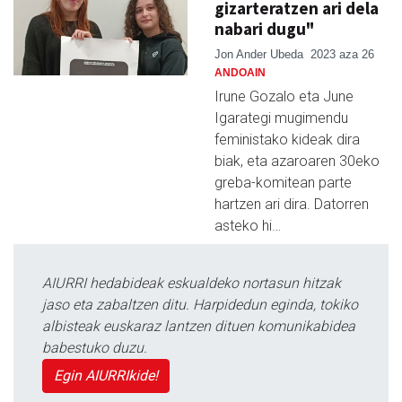
gizarteratzen ari dela
nabari dugu"
Jon Ander Ubeda
2023 aza 26
ANDOAIN
Irune Gozalo eta June
Igarategi mugimendu
feministako kideak dira
biak, eta azaroaren 30eko
greba-komitean parte
hartzen ari dira. Datorren
asteko hi…
AIURRI hedabideak eskualdeko nortasun hitzak
jaso eta zabaltzen ditu. Harpidedun eginda, tokiko
albisteak euskaraz lantzen dituen komunikabidea
babestuko duzu.
Egin AIURRIkide!