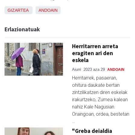
GIZARTEA
ANDOAIN
Erlazionatuak
Herritarren arreta
eragiten ari den
eskela
Aiurri
2023 aza 29
ANDOAIN
Herritarrek, pasaeran,
ohitura daukate bertan
zintzilikatzen diren eskelak
irakurtzeko, Zumea kalean
nahiz Kale Nagusian.
Oraingoan, ordea, bestetan
…
"Greba deialdia