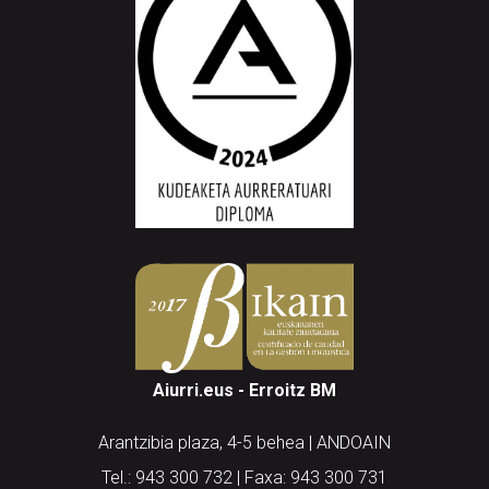
Aiurri.eus - Erroitz BM
Arantzibia plaza, 4-5 behea | ANDOAIN
Tel.: 943 300 732 | Faxa: 943 300 731