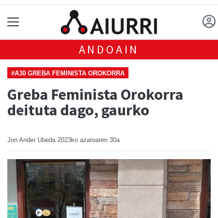
ANDOAIN
#A30 GREBA FEMINISTA OROKORRA
Greba Feminista Orokorra
deituta dago, gaurko
Jon Ander Ubeda
2023ko azaroaren 30a