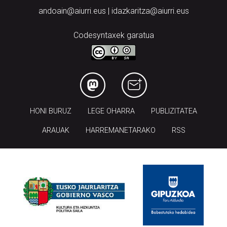
andoain@aiurri.eus | idazkaritza@aiurri.eus
Codesyntaxek garatua
HONI BURUZ
LEGE OHARRA
PUBLIZITATEA
ARAUAK
HARREMANETARAKO
RSS