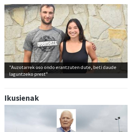
"Auzotarrek oso ondo erantzuten dute, beti daude
laguntzeko prest"
Ikusienak