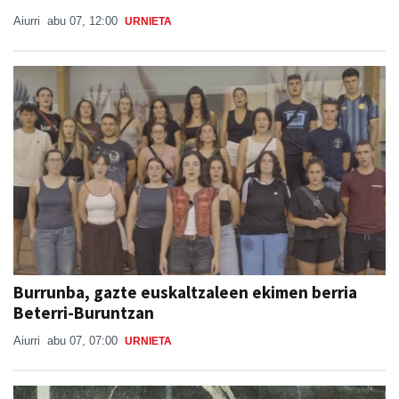
Aiurri
abu 07, 12:00
URNIETA
Burrunba, gazte euskaltzaleen ekimen berria
Beterri-Buruntzan
Aiurri
abu 07, 07:00
URNIETA