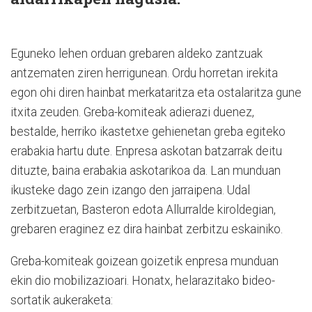
Eguneko lehen orduan grebaren aldeko zantzuak
antzematen ziren herrigunean. Ordu horretan irekita
egon ohi diren hainbat merkataritza eta ostalaritza gune
itxita zeuden. Greba-komiteak adierazi duenez,
bestalde, herriko ikastetxe gehienetan greba egiteko
erabakia hartu dute. Enpresa askotan batzarrak deitu
dituzte, baina erabakia askotarikoa da. Lan munduan
ikusteke dago zein izango den jarraipena. Udal
zerbitzuetan, Basteron edota Allurralde kiroldegian,
grebaren eraginez ez dira hainbat zerbitzu eskainiko.
Greba-komiteak goizean goizetik enpresa munduan
ekin dio mobilizazioari. Honatx, helarazitako bideo-
sortatik aukeraketa: