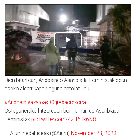
Bien bitartean, Andoaingo Asanblada Feministak egun
osoko aldarrikapen eguna antolatu du.
#Andoain
#azaroak30grebaorokorra
Ostegunerako hitzorduen berri eman du Asanblada
Feministak
pic.twitter.com/4zH6IIk6N8
— Aiurri hedabideak (@Aiurri)
November 28, 2023