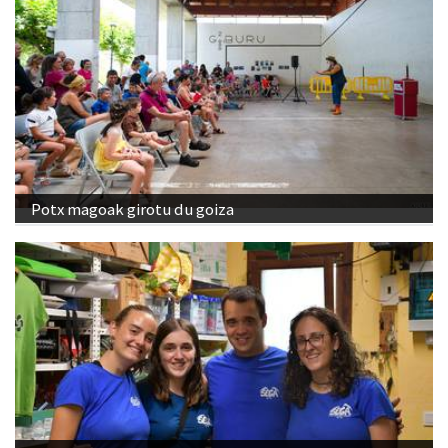
Potx magoak girotu du goiza