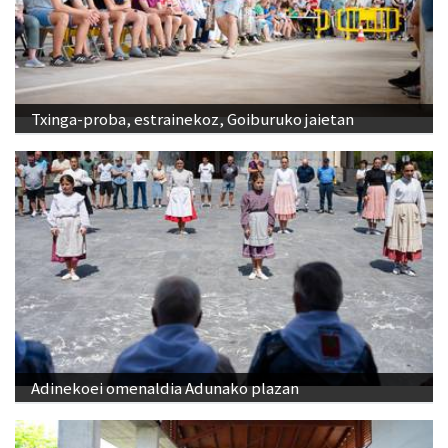
Txinga-proba, estrainekoz, Goiburuko jaietan
Adinekoei omenaldia Adunako plazan