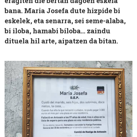
eragiten die bertan dagoen eskela
bana. Maria Josefa dute hizpide bi
eskelek, eta senarra, sei seme-alaba,
bi iloba, hamabi biloba... zaindu
dituela hil arte, aipatzen da bitan.