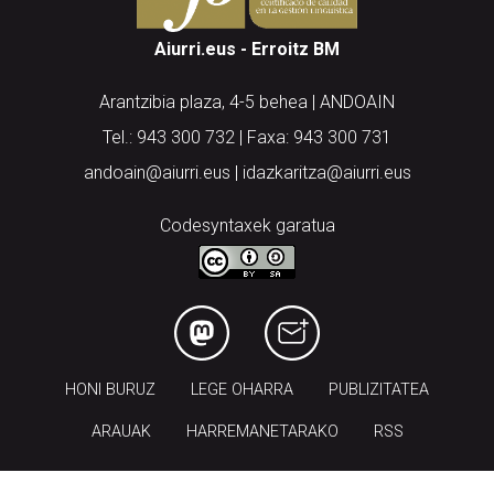
Aiurri.eus - Erroitz BM
Arantzibia plaza, 4-5 behea | ANDOAIN
Tel.: 943 300 732 | Faxa: 943 300 731
andoain@aiurri.eus | idazkaritza@aiurri.eus
Codesyntaxek garatua
HONI BURUZ
LEGE OHARRA
PUBLIZITATEA
ARAUAK
HARREMANETARAKO
RSS