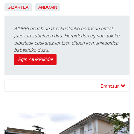
GIZARTEA
ANDOAIN
AIURRI hedabideak eskualdeko nortasun hitzak
jaso eta zabaltzen ditu. Harpidedun eginda, tokiko
albisteak euskaraz lantzen dituen komunikabidea
babestuko duzu.
Egin AIURRIkide!
Erantzun