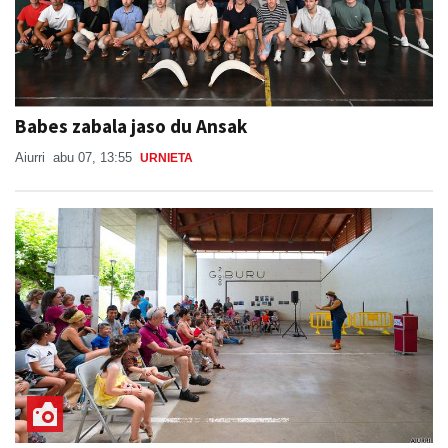
Babes zabala jaso du Ansak
Aiurri
abu 07, 13:55
URNIETA