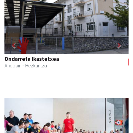
Previous
Next
Ondarreta Ikastetxea
Andoain
- Hezkuntza