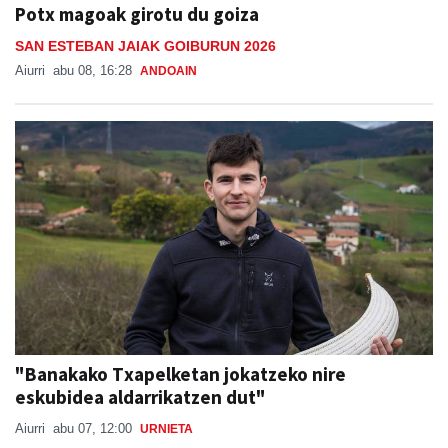
Potx magoak girotu du goiza
SAN ESTEBAN JAIAK GOIBURUN 2026
Aiurri
abu 08, 16:28
ANDOAIN
"Banakako Txapelketan jokatzeko nire
eskubidea aldarrikatzen dut"
Aiurri
abu 07, 12:00
URNIETA