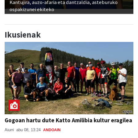
Kantujira, auzo-afaria eta dantzaldia, asteburuko
ospakizunei ekiteko
Ikusienak
Gogoan hartu dute Katto Amilibia kultur eragilea
Aiurri
abu 08, 13:24
ANDOAIN