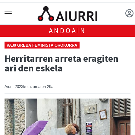
ANDOAIN
#A30 GREBA FEMINISTA OROKORRA
Herritarren arreta eragiten
ari den eskela
Aiurri
2023ko azaroaren 29a