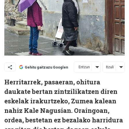
Entzun
Itzuli
Gehitu gaitzazu Googlen
Herritarrek, pasaeran, ohitura
daukate bertan zintzilikatzen diren
eskelak irakurtzeko, Zumea kalean
nahiz Kale Nagusian. Oraingoan,
ordea, bestetan ez bezalako harridura