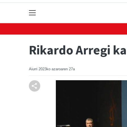
Rikardo Arregi ka
Aiurri
2023ko azaroaren 27a