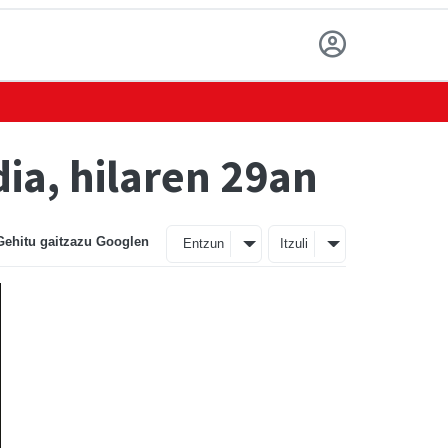
dia, hilaren 29an
Gehitu gaitzazu Googlen
Entzun
Itzuli