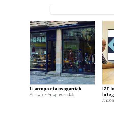
Li arropa eta osagarriak
IZT I
Integ
Andoain
- Arropa-dendak
Andoa