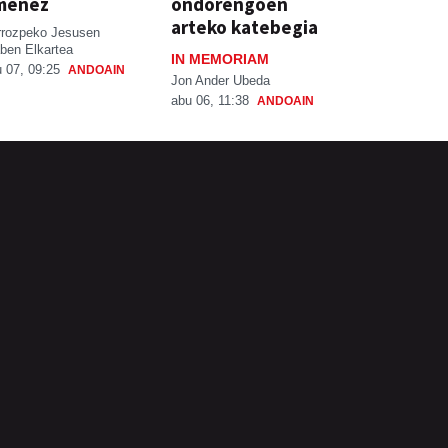
menez
ondorengoen
arteko katebegia
rrozpeko Jesusen
ben Elkartea
IN MEMORIAM
 07, 09:25
ANDOAIN
Jon Ander Ubeda
abu 06, 11:38
ANDOAIN