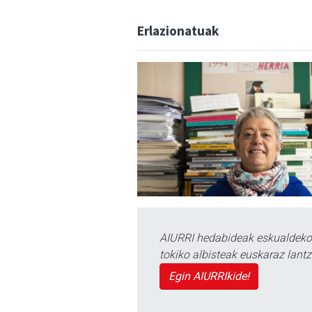
Erlazionatuak
AIURRI hedabideak eskualdeko n
tokiko albisteak euskaraz lan
Egin AIURRIkide!