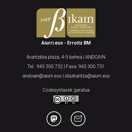
Aiurri.eus - Erroitz BM
Arantzibia plaza, 4-5 behea | ANDOAIN
Tel.: 943 300 732 | Faxa: 943 300 731
andoain@aiurri.eus | idazkaritza@aiurri.eus
Codesyntaxek garatua