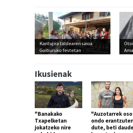
Kantujira taldearen saioa
Otoi
Goiburuko festetan
Ama
Ikusienak
"Banakako
"Auzotarrek oso
Txapelketan
ondo erantzute
jokatzeko nire
dute, beti daud