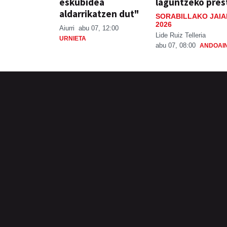
eskubidea
laguntzeko pres
aldarrikatzen dut"
SORABILLAKO JAIA
2026
Aiurri
abu 07, 12:00
Lide Ruiz Telleria
URNIETA
abu 07, 08:00
ANDOAI