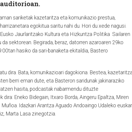
auditorioan.
aman sariketak kazetaritza eta komunikazio prestua,
harrizanetara egokitua saritu nahi du. Hori du xede nagusi.
Eusko Jaurlaritzako Kultura eta Hizkuntza Politika
Sailaren
tu da sektorean. Begirada, beraz, datorren azaroaren 29ko
 19:00tan hasiko da sari-banaketa ekitaldia, Bastero
atu dira. Bata, komunikazioari dagokiona. Bestea, kazetaritza
isten berri eman dute, eta Basteron saridunak jakinaraziko
eratzen hasita, podcastak nabarmendu dituzte
dira: Eneko Bidegain, Itxaro Borda, Aingeru Epaltza, Miren
on Muñoa. Idazkari Arantza Aguado Andoaingo Udaleko euska
riz, Marta Lasa zinegotzia.