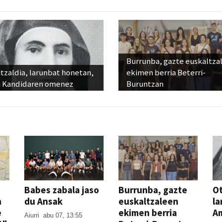
Burrunba, gazte euskaltza
tzaldia, larunbat honetan,
ekimen berria Beterri-
 Kandidaren omenez
Buruntzan
Babes zabala jaso
Burrunba, gazte
Ot
n
du Ansak
euskaltzaleen
la
e
ekimen berria
A
Aiurri
abu 07, 13:55