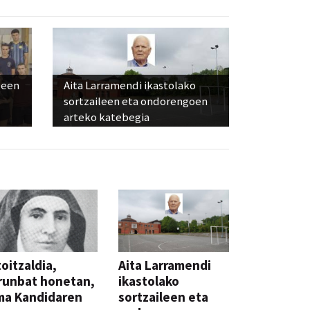
leen
Aita Larramendi ikastolako
sortzaileen eta ondorengoen
arteko katebegia
oitzaldia,
Aita Larramendi
runbat honetan,
ikastolako
ma Kandidaren
sortzaileen eta