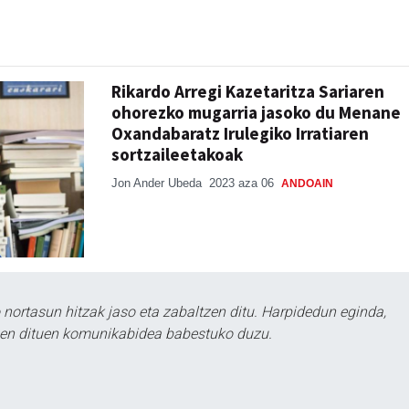
Rikardo Arregi Kazetaritza Sariaren
ohorezko mugarria jasoko du Menane
Oxandabaratz Irulegiko Irratiaren
sortzaileetakoak
Jon Ander Ubeda
2023 aza 06
ANDOAIN
ortasun hitzak jaso eta zabaltzen ditu. Harpidedun eginda,
tzen dituen komunikabidea babestuko duzu.