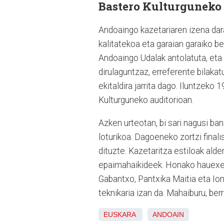
Bastero Kulturguneko 
Andoaingo kazetariaren izena dar
kalitatekoa eta garaian garaiko be
Andoaingo Udalak antolatuta, eta 
dirulaguntzaz, erreferente bilaka
ekitaldira jarrita dago. Iluntzeko
Kulturguneko auditorioan.
Azken urteotan, bi sari nagusi ban
loturikoa. Dagoeneko zortzi final
dituzte. Kazetaritza estiloak ald
epaimahaikideek. Honako hauexek 
Gabantxo, Pantxika Maitia eta I
teknikaria izan da. Mahaiburu, ber
EUSKARA
ANDOAIN