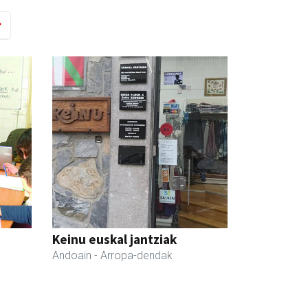
Keinu euskal jantziak
Andoain
- Arropa-dendak