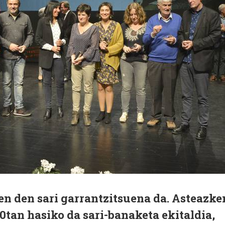
en den sari garrantzitsuena da. Asteazke
0tan hasiko da sari-banaketa ekitaldia,