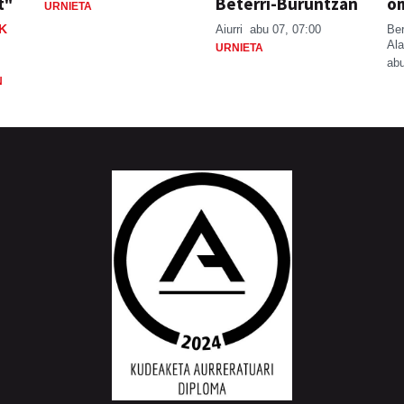
t"
Beterri-Buruntzan
o
URNIETA
K
Aiurri
abu 07, 07:00
Be
Ala
URNIETA
abu
N