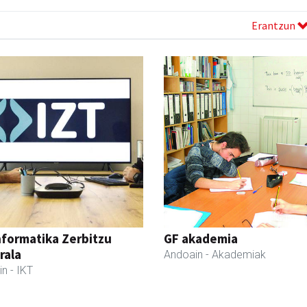
Erantzun
nformatika Zerbitzu
GF akademia
rala
Andoain
- Akademiak
in
- IKT