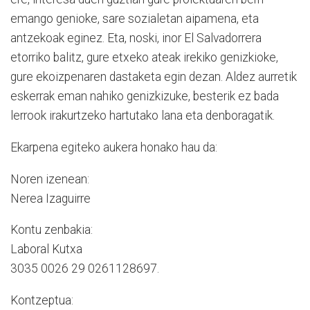
emango genioke, sare sozialetan aipamena, eta
antzekoak eginez. Eta, noski, inor El Salvadorrera
etorriko balitz, gure etxeko ateak irekiko genizkioke,
gure ekoizpenaren dastaketa egin dezan. Aldez aurretik
eskerrak eman nahiko genizkizuke, besterik ez bada
lerrook irakurtzeko hartutako lana eta denboragatik.
Ekarpena egiteko aukera honako hau da:
Noren izenean:
Nerea Izaguirre
Kontu zenbakia:
Laboral Kutxa
3035 0026 29 0261128697.
Kontzeptua: