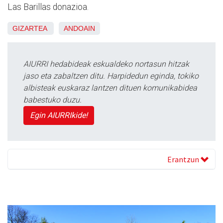
Las Barillas donazioa.
GIZARTEA
ANDOAIN
AIURRI hedabideak eskualdeko nortasun hitzak
jaso eta zabaltzen ditu. Harpidedun eginda, tokiko
albisteak euskaraz lantzen dituen komunikabidea
babestuko duzu.
Egin AIURRIkide!
Erantzun