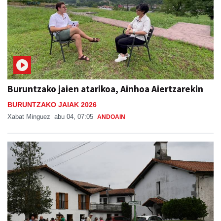
Buruntzako jaien atarikoa, Ainhoa Aiertzarekin
BURUNTZAKO JAIAK 2026
Xabat Minguez
abu 04, 07:05
ANDOAIN