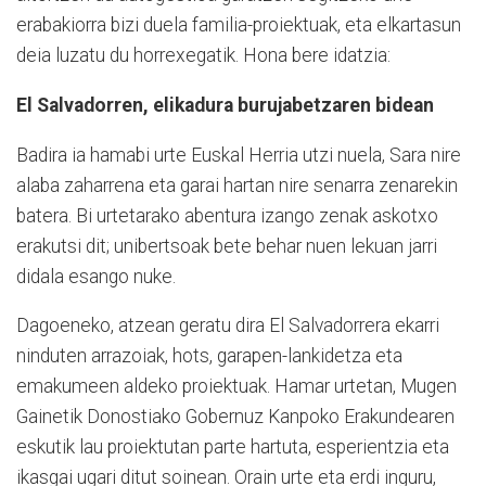
erabakiorra bizi duela familia-proiektuak, eta elkartasun
deia luzatu du horrexegatik. Hona bere idatzia:
El Salvadorren, elikadura burujabetzaren bidean
Badira ia hamabi urte Euskal Herria utzi nuela, Sara nire
alaba zaharrena eta garai hartan nire senarra zenarekin
batera. Bi urtetarako abentura izango zenak askotxo
erakutsi dit; unibertsoak bete behar nuen lekuan jarri
didala esango nuke.
Dagoeneko, atzean geratu dira El Salvadorrera ekarri
ninduten arrazoiak, hots, garapen-lankidetza eta
emakumeen aldeko proiektuak. Hamar urtetan, Mugen
Gainetik Donostiako Gobernuz Kanpoko Erakundearen
eskutik lau proiektutan parte hartuta, esperientzia eta
ikasgai ugari ditut soinean. Orain urte eta erdi inguru,