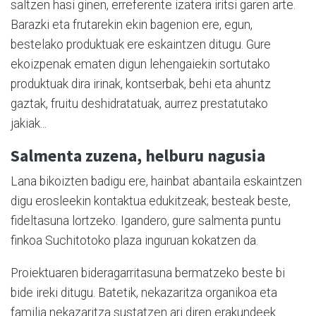
saltzen hasi ginen, erreferente izatera iritsi garen arte.
Barazki eta frutarekin ekin bagenion ere, egun,
bestelako produktuak ere eskaintzen ditugu. Gure
ekoizpenak ematen digun lehengaiekin sortutako
produktuak dira irinak, kontserbak, behi eta ahuntz
gaztak, fruitu deshidratatuak, aurrez prestatutako
jakiak...
Salmenta zuzena, helburu nagusia
Lana bikoizten badigu ere, hainbat abantaila eskaintzen
digu erosleekin kontaktua edukitzeak; besteak beste,
fideltasuna lortzeko. Igandero, gure salmenta puntu
finkoa Suchitotoko plaza inguruan kokatzen da.
Proiektuaren bideragarritasuna bermatzeko beste bi
bide ireki ditugu. Batetik, nekazaritza organikoa eta
familia nekazaritza sustatzen ari diren erakundeek