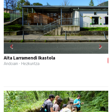
Previous
Next
Aita Larramendi Ikastola
Andoain
- Hezkuntza