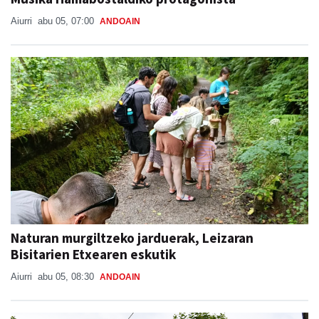
Aiurri
abu 05, 07:00
ANDOAIN
Naturan murgiltzeko jarduerak, Leizaran
Bisitarien Etxearen eskutik
Aiurri
abu 05, 08:30
ANDOAIN