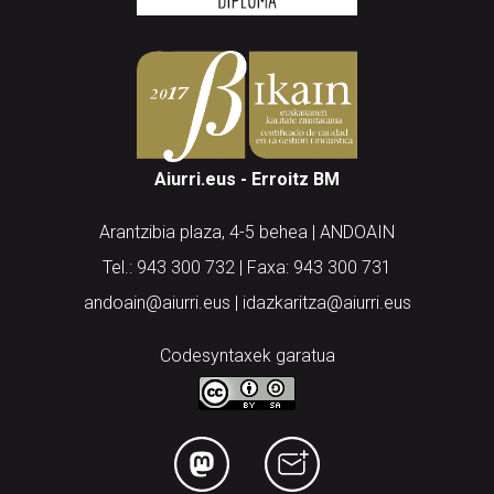
Aiurri.eus - Erroitz BM
Arantzibia plaza, 4-5 behea | ANDOAIN
Tel.: 943 300 732 | Faxa: 943 300 731
andoain@aiurri.eus | idazkaritza@aiurri.eus
Codesyntaxek garatua