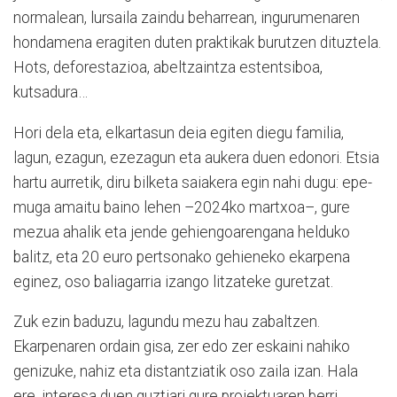
normalean, lursaila zaindu beharrean, ingurumenaren
hondamena eragiten duten praktikak burutzen dituztela.
Hots, deforestazioa, abeltzaintza estentsiboa,
kutsadura…
Hori dela eta, elkartasun deia egiten diegu familia,
lagun, ezagun, ezezagun eta aukera duen edonori. Etsia
hartu aurretik, diru bilketa saiakera egin nahi dugu: epe-
muga amaitu baino lehen –2024ko martxoa–, gure
mezua ahalik eta jende gehiengoarengana helduko
balitz, eta 20 euro pertsonako gehieneko ekarpena
eginez, oso baliagarria izango litzateke guretzat.
Zuk ezin baduzu, lagundu mezu hau zabaltzen.
Ekarpenaren ordain gisa, zer edo zer eskaini nahiko
genizuke, nahiz eta distantziatik oso zaila izan. Hala
ere, interesa duen guztiari gure proiektuaren berri