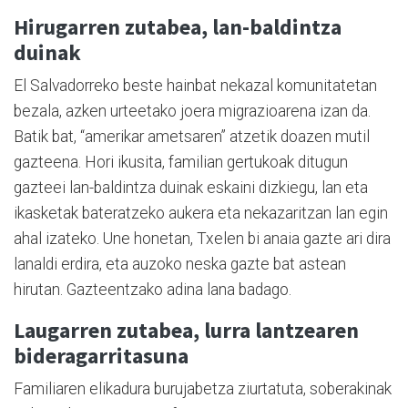
Hirugarren zutabea, lan-baldintza
duinak
El Salvadorreko beste hainbat nekazal komunitatetan
bezala, azken urteetako joera migrazioarena izan da.
Batik bat, “amerikar ametsaren” atzetik doazen mutil
gazteena. Hori ikusita, familian gertukoak ditugun
gazteei lan-baldintza duinak eskaini dizkiegu, lan eta
ikasketak bateratzeko aukera eta nekazaritzan lan egin
ahal izateko. Une honetan, Txelen bi anaia gazte ari dira
lanaldi erdira, eta auzoko neska gazte bat astean
hirutan. Gazteentzako adina lana badago.
Laugarren zutabea, lurra lantzearen
bideragarritasuna
Familiaren elikadura burujabetza ziurtatuta, soberakinak