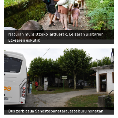
Naturan murgiltzeko jarduerak, Leizaran Bisitarien
Etxearen eskutik
Bus zerbitzua Sanestebanetara, asteburu honetan