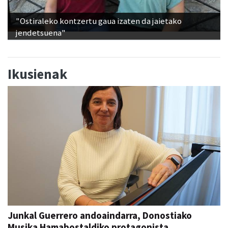
"Ostiraleko kontzertu gaua izaten da jaietako
jendetsuena"
Ikusienak
Junkal Guerrero andoaindarra, Donostiako
Musika Hamabostaldiko protagonista