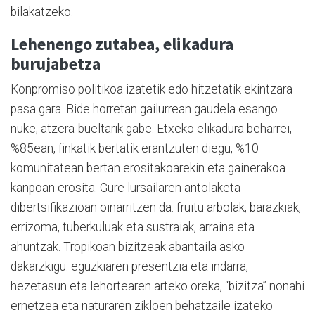
bilakatzeko.
Lehenengo zutabea, elikadura
burujabetza
Konpromiso politikoa izatetik edo hitzetatik ekintzara
pasa gara. Bide horretan gailurrean gaudela esango
nuke, atzera-bueltarik gabe. Etxeko elikadura beharrei,
%85ean, finkatik bertatik erantzuten diegu, %10
komunitatean bertan erositakoarekin eta gainerakoa
kanpoan erosita. Gure lursailaren antolaketa
dibertsifikazioan oinarritzen da: fruitu arbolak, barazkiak,
errizoma, tuberkuluak eta sustraiak, arraina eta
ahuntzak. Tropikoan bizitzeak abantaila asko
dakarzkigu: eguzkiaren presentzia eta indarra,
hezetasun eta lehortearen arteko oreka, “bizitza” nonahi
ernetzea eta naturaren zikloen behatzaile izateko