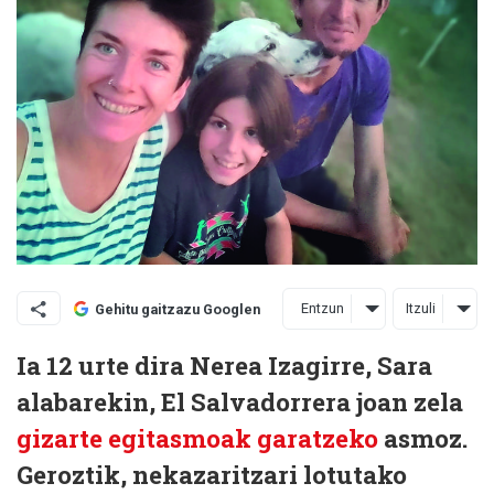
Entzun
Itzuli
Gehitu gaitzazu Googlen
Ia 12 urte dira Nerea Izagirre, Sara
alabarekin, El Salvadorrera joan zela
gizarte egitasmoak garatzeko
asmoz.
Geroztik, nekazaritzari lotutako