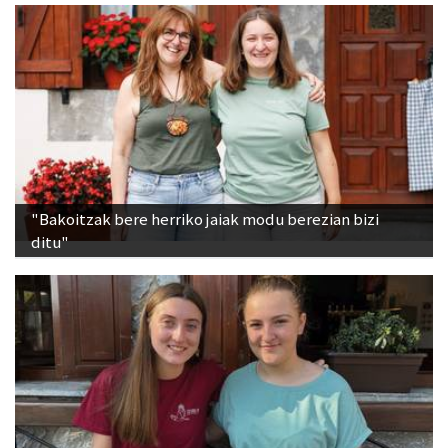
"Bakoitzak bere herriko jaiak modu berezian bizi
ditu"