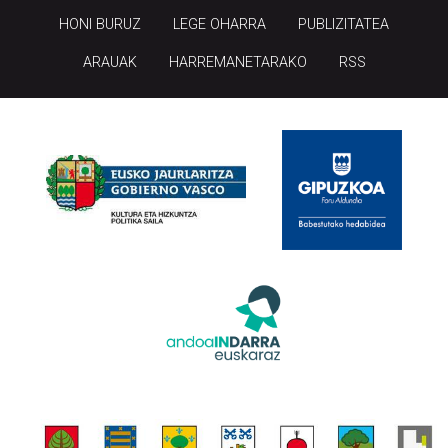
HONI BURUZ
LEGE OHARRA
PUBLIZITATEA
ARAUAK
HARREMANETARAKO
RSS