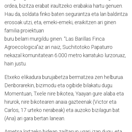
ordea, bizitza erabat iraultzeko erabakia hartu genuen.
Hau da, soldata finko baten segurantza eta lan baldintza
erosoak utzi, eta, emeki-emeki, eraikitzen ari ginen
familia proiektuan
buru belarri murgildu ginen. “Las Barillas Finca
Agroecologica”az ari naiz, Suchitotoko Papaturro
nekazal komunitatean 6.000 metro karratuko lurzoruaz,
hain justu.
Etxeko elikadura burujabetza bermatzea zen helburua.
Denborarekin, bizimodu eta ogibide bilakatu dugu.
Momentuan, Txele nire bikotea, Yaayan gure alaba eta
hirurok, nire bikotearen anaia gazteenak (Victor eta
Carlos, 17 urteko nerabeak) eta auzoko bizilagun bat
(Ana) ari gara bertan lanean.
Ametsa lortzeko bidean zailtasun ugari izan dugu, eta