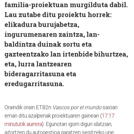
familia-proiektuan murgilduta dabil.
Lau zutabe ditu proiektu horrek:
elikadura burujabetza,
ingurumenaren zaintza, lan-
baldintza duinak sortu eta
gazteentzako lan irtenbide bihurtzea,
eta, lurra lantzearen
bideragarritasuna eta
eredugarritasuna.
Oraindik orain ETB2n
Vascos por el mundo
saioan
eman ditu azalpenak proiektuaren gainean (
17:17
minututik aurrera
). Egunotan igorri digun idatzian,
aitortzen du autogestioa garatzen segitzeko une