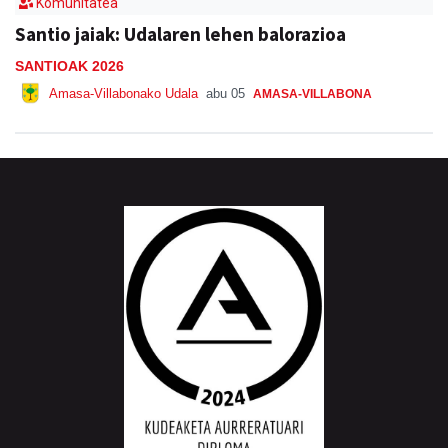
Komunitatea
Santio jaiak: Udalaren lehen balorazioa
SANTIOAK 2026
Amasa-Villabonako Udala
abu 05
AMASA-VILLABONA