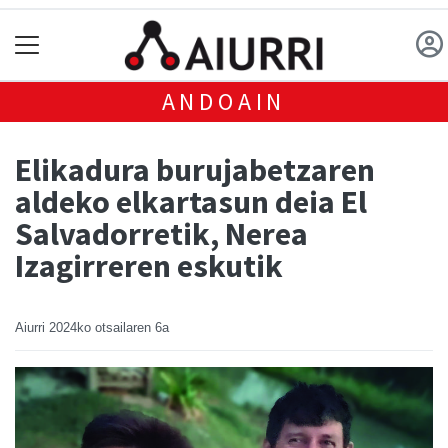
ANDOAIN
Elikadura burujabetzaren
aldeko elkartasun deia El
Salvadorretik, Nerea
Izagirreren eskutik
Aiurri
2024ko otsailaren 6a