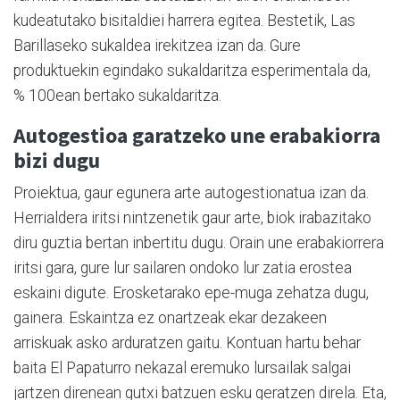
kudeatutako bisitaldiei harrera egitea. Bestetik, Las
Barillaseko sukaldea irekitzea izan da. Gure
produktuekin egindako sukaldaritza esperimentala da,
% 100ean bertako sukaldaritza.
Autogestioa garatzeko une erabakiorra
bizi dugu
Proiektua, gaur egunera arte autogestionatua izan da.
Herrialdera iritsi nintzenetik gaur arte, biok irabazitako
diru guztia bertan inbertitu dugu. Orain une erabakiorrera
iritsi gara, gure lur sailaren ondoko lur zatia erostea
eskaini digute. Erosketarako epe-muga zehatza dugu,
gainera. Eskaintza ez onartzeak ekar dezakeen
arriskuak asko arduratzen gaitu. Kontuan hartu behar
baita El Papaturro nekazal eremuko lursailak salgai
jartzen direnean gutxi batzuen esku geratzen direla. Eta,