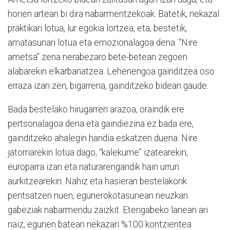
horien artean bi dira nabarmentzekoak. Batetik, nekazal
praktikari lotua, lur egokia lortzea, eta, bestetik,
amatasunari lotua eta emozionalagoa dena. “Nire
ametsa” zena nerabezaro bete-betean zegoen
alabarekin elkarbanatzea. Lehenengoa gainditzea oso
erraza izan zen, bigarrena, gainditzeko bidean gaude.
Bada bestelako hirugarren arazoa, oraindik ere
pertsonalagoa dena eta gaindiezina ez bada ere,
gainditzeko ahalegin handia eskatzen duena. Nire
jatorriarekin lotua dago, “kalekume” izatearekin,
europarra izan eta naturarengandik hain urrun
aurkitzearekin. Nahiz eta hasieran bestelakorik
pentsatzen nuen, egunerokotasunean neuzkan
gabeziak nabarmendu zaizkit. Etengabeko lanean ari
naiz, egunen batean nekazari %100 kontzientea