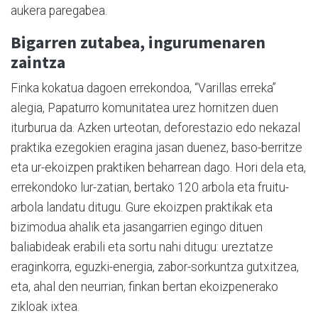
aukera paregabea.
Bigarren zutabea, ingurumenaren
zaintza
Finka kokatua dagoen errekondoa, “Varillas erreka”
alegia, Papaturro komunitatea urez hornitzen duen
iturburua da. Azken urteotan, deforestazio edo nekazal
praktika ezegokien eragina jasan duenez, baso-berritze
eta ur-ekoizpen praktiken beharrean dago. Hori dela eta,
errekondoko lur-zatian, bertako 120 arbola eta fruitu-
arbola landatu ditugu. Gure ekoizpen praktikak eta
bizimodua ahalik eta jasangarrien egingo dituen
baliabideak erabili eta sortu nahi ditugu: ureztatze
eraginkorra, eguzki-energia, zabor-sorkuntza gutxitzea,
eta, ahal den neurrian, finkan bertan ekoizpenerako
zikloak ixtea.