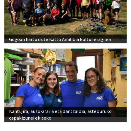
Gogoan hartu dute Katto Amilibia kultur eragilea
Kantujira, auzo-afaria eta dantzaldia, asteburuko
ospakizunei ekiteko