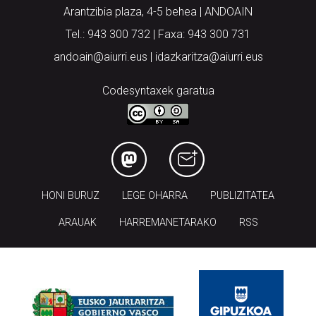
Arantzibia plaza, 4-5 behea | ANDOAIN
Tel.: 943 300 732 | Faxa: 943 300 731
andoain@aiurri.eus | idazkaritza@aiurri.eus
Codesyntaxek garatua
HONI BURUZ
LEGE OHARRA
PUBLIZITATEA
ARAUAK
HARREMANETARAKO
RSS