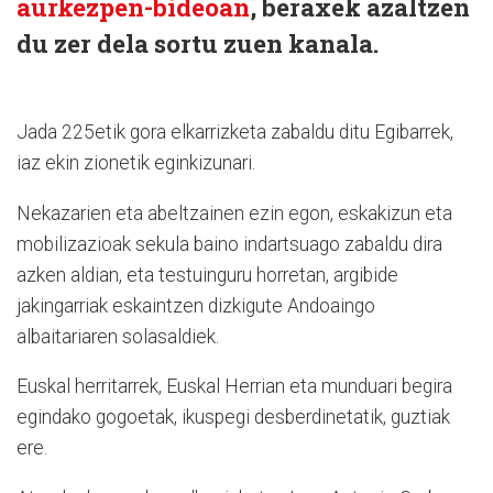
aurkezpen-bideoan
, beraxek azaltzen
du zer dela sortu zuen kanala.
Jada 225etik gora elkarrizketa zabaldu ditu Egibarrek,
iaz ekin zionetik eginkizunari.
Nekazarien eta abeltzainen ezin egon, eskakizun eta
mobilizazioak sekula baino indartsuago zabaldu dira
azken aldian, eta testuinguru horretan, argibide
jakingarriak eskaintzen dizkigute Andoaingo
albaitariaren solasaldiek.
Euskal herritarrek, Euskal Herrian eta munduari begira
egindako gogoetak, ikuspegi desberdinetatik, guztiak
ere.