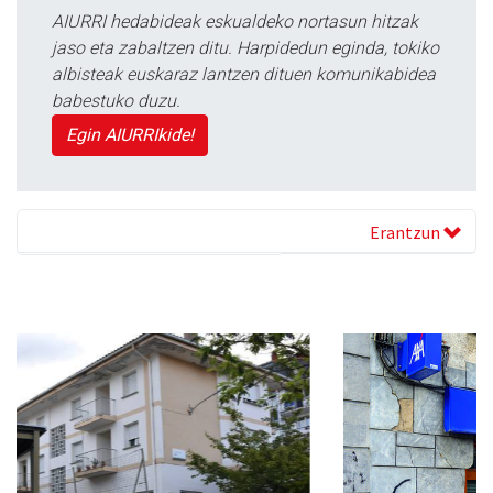
AIURRI hedabideak eskualdeko nortasun hitzak
jaso eta zabaltzen ditu. Harpidedun eginda, tokiko
albisteak euskaraz lantzen dituen komunikabidea
babestuko duzu.
Egin AIURRIkide!
Erantzun