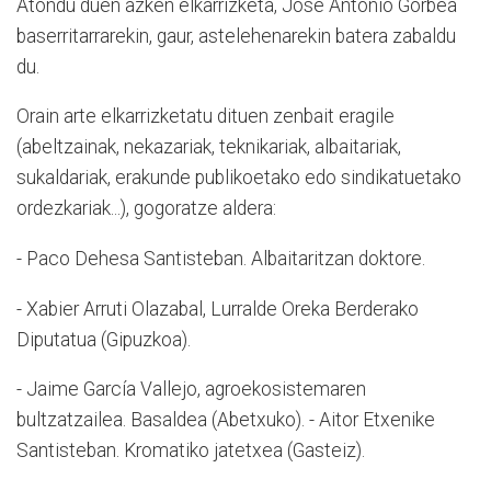
Atondu duen azken elkarrizketa, Jose Antonio Gorbea
baserritarrarekin, gaur, astelehenarekin batera zabaldu
du.
Orain arte elkarrizketatu dituen zenbait eragile
(abeltzainak, nekazariak, teknikariak, albaitariak,
sukaldariak, erakunde publikoetako edo sindikatuetako
ordezkariak...), gogoratze aldera:
- Paco Dehesa Santisteban. Albaitaritzan doktore.
- Xabier Arruti Olazabal, Lurralde Oreka Berderako
Diputatua (Gipuzkoa).
- Jaime García Vallejo, agroekosistemaren
bultzatzailea. Basaldea (Abetxuko). - Aitor Etxenike
Santisteban. Kromatiko jatetxea (Gasteiz).