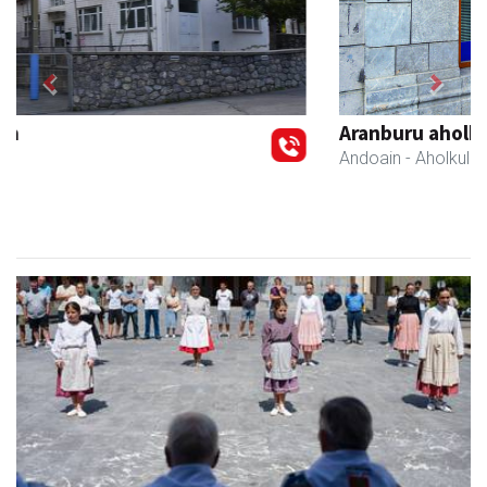
Previous
Next
Aranburu aholkularitza
Andoain
- Aholkularitza