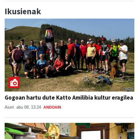
Ikusienak
Gogoan hartu dute Katto Amilibia kultur eragilea
Aiurri
abu 08, 13:24
ANDOAIN