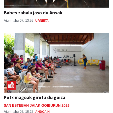
Babes zabala jaso du Ansak
Aiurri
abu 07, 13:55
URNIETA
Potx magoak girotu du goiza
SAN ESTEBAN JAIAK GOIBURUN 2026
Aiurri
abu 08, 16:28
ANDOAIN