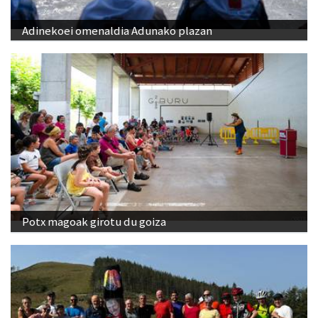
Adinekoei omenaldia Adunako plazan
Potx magoak girotu du goiza