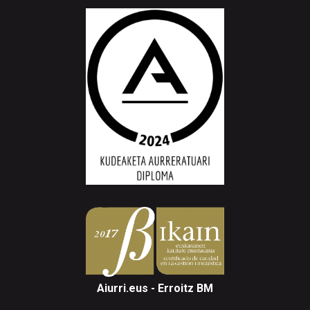
Aiurri.eus - Erroitz BM