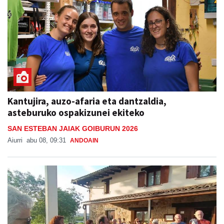
Kantujira, auzo-afaria eta dantzaldia,
asteburuko ospakizunei ekiteko
SAN ESTEBAN JAIAK GOIBURUN 2026
Aiurri
abu 08, 09:31
ANDOAIN