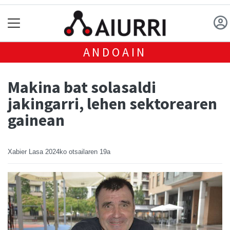
ANDOAIN
Makina bat solasaldi
jakingarri, lehen sektorearen
gainean
Xabier Lasa
2024ko otsailaren 19a