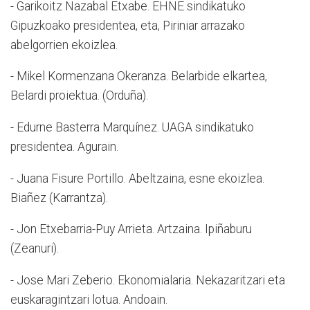
- Garikoitz Nazabal Etxabe. EHNE sindikatuko
Gipuzkoako presidentea, eta, Piriniar arrazako
abelgorrien ekoizlea.
- Mikel Kormenzana Okeranza. Belarbide elkartea,
Belardi proiektua. (Orduña).
- Edurne Basterra Marquínez. UAGA sindikatuko
presidentea. Agurain.
- Juana Fisure Portillo. Abeltzaina, esne ekoizlea.
Biañez (Karrantza).
- Jon Etxebarria-Puy Arrieta. Artzaina. Ipiñaburu
(Zeanuri).
- Jose Mari Zeberio. Ekonomialaria. Nekazaritzari eta
euskaragintzari lotua. Andoain.