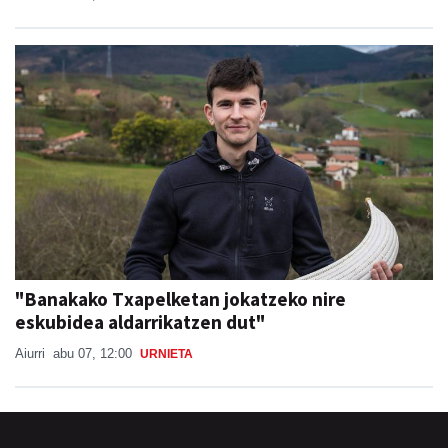
"Banakako Txapelketan jokatzeko nire
eskubidea aldarrikatzen dut"
Aiurri
abu 07, 12:00
URNIETA