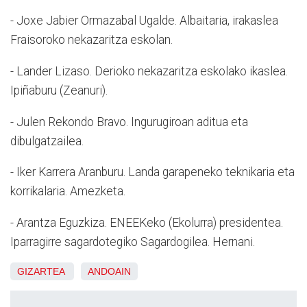
- Joxe Jabier Ormazabal Ugalde. Albaitaria, irakaslea
Fraisoroko nekazaritza eskolan.
- Lander Lizaso. Derioko nekazaritza eskolako ikaslea.
Ipiñaburu (Zeanuri).
- Julen Rekondo Bravo. Ingurugiroan aditua eta
dibulgatzailea.
- Iker Karrera Aranburu. Landa garapeneko teknikaria eta
korrikalaria. Amezketa.
- Arantza Eguzkiza. ENEEKeko (Ekolurra) presidentea.
Iparragirre sagardotegiko Sagardogilea. Hernani.
GIZARTEA
ANDOAIN