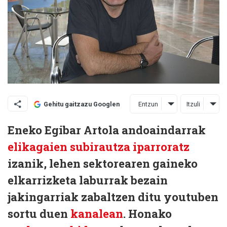
Entzun
Itzuli
Gehitu gaitzazu Googlen
Eneko Egibar Artola andoaindarrak
elikagaien subirautza iparroratz
izanik, lehen sektorearen gaineko
elkarrizketa laburrak bezain
jakingarriak zabaltzen ditu youtuben
sortu duen
kanalean
. Honako