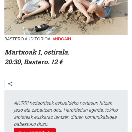
BASTERO AUDITORIOA,
ANDOAIN
Martxoak 1, ostirala.
20:30, Bastero. 12 €
AIURRI hedabideak eskualdeko nortasun hitzak
jaso eta zabaltzen ditu. Harpidedun eginda, tokiko
albisteak euskaraz lantzen dituen komunikabidea
babestuko duzu.