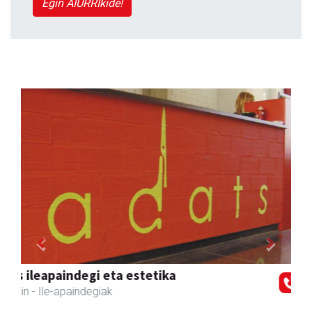
Egin AIURRIkide!
Previous
Next
Tximeleta oihal-denda
Andoain
- Oihal-denda