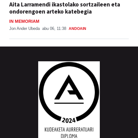
Aita Larramendi ikastolako sortzaileen eta
ondorengoen arteko katebegia
IN MEMORIAM
Jon Ander Ubeda
abu 06, 11:38
ANDOAIN