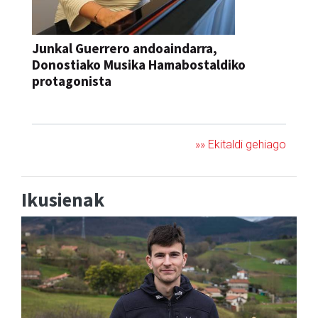
Junkal Guerrero andoaindarra,
Donostiako Musika Hamabostaldiko
protagonista
KONTZERTUA
»» Ekitaldi gehiago
Ikusienak