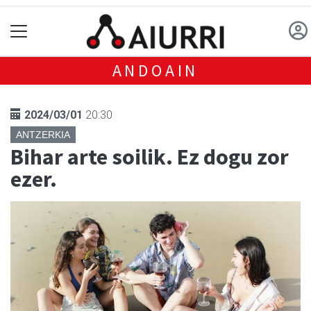
ANDOAIN
2024/03/01
20:30
ANTZERKIA
Bihar arte soilik. Ez dogu zor
ezer.