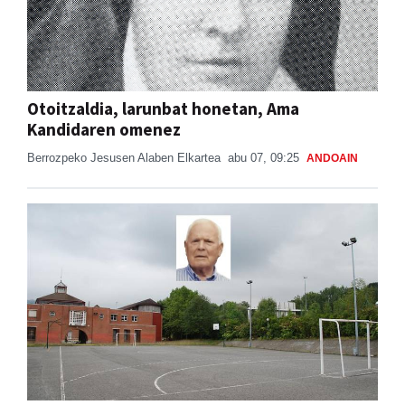
Otoitzaldia, larunbat honetan, Ama
Kandidaren omenez
Berrozpeko Jesusen Alaben Elkartea
abu 07, 09:25
ANDOAIN