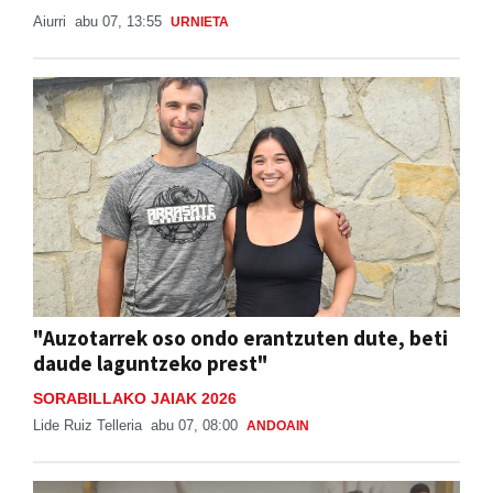
Aiurri
abu 07, 13:55
URNIETA
"Auzotarrek oso ondo erantzuten dute, beti
daude laguntzeko prest"
SORABILLAKO JAIAK 2026
Lide Ruiz Telleria
abu 07, 08:00
ANDOAIN