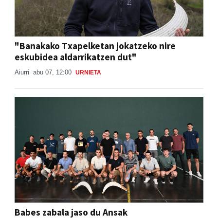
"Banakako Txapelketan jokatzeko nire
eskubidea aldarrikatzen dut"
Aiurri
abu 07, 12:00
URNIETA
Babes zabala jaso du Ansak