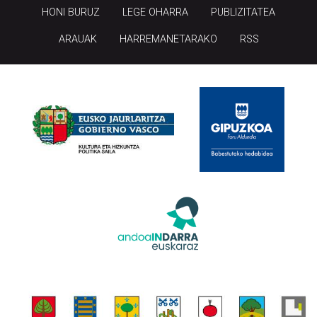
HONI BURUZ
LEGE OHARRA
PUBLIZITATEA
ARAUAK
HARREMANETARAKO
RSS