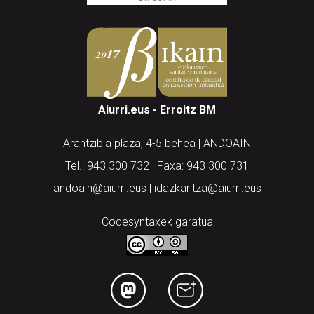
Aiurri.eus - Erroitz BM
Arantzibia plaza, 4-5 behea | ANDOAIN
Tel.: 943 300 732 | Faxa: 943 300 731
andoain@aiurri.eus | idazkaritza@aiurri.eus
Codesyntaxek garatua