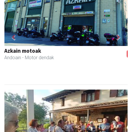
Previous
Next
Bengoetxea autoeskola
Andoain
- Autoeskolak