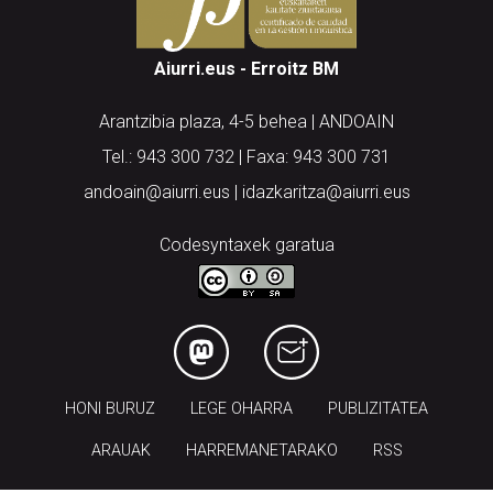
Aiurri.eus - Erroitz BM
Arantzibia plaza, 4-5 behea | ANDOAIN
Tel.: 943 300 732 | Faxa: 943 300 731
andoain@aiurri.eus | idazkaritza@aiurri.eus
Codesyntaxek garatua
HONI BURUZ
LEGE OHARRA
PUBLIZITATEA
ARAUAK
HARREMANETARAKO
RSS