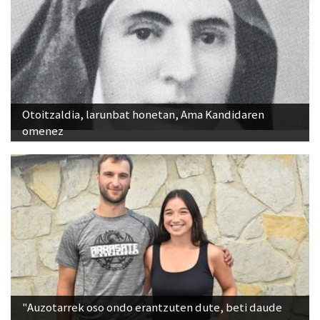
Otoitzaldia, larunbat honetan, Ama Kandidaren
omenez
"Auzotarrek oso ondo erantzuten dute, beti daude