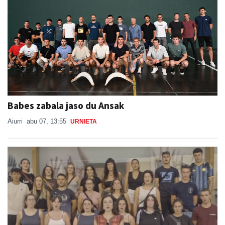
Babes zabala jaso du Ansak
Aiurri
abu 07, 13:55
URNIETA