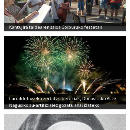
Kantujira taldearen saioa Goiburuko festetan
Lurraldebuseko zerbitzu bereziak, Donostiako Aste
Nagusiko su-artifizialez gozatu ahal izateko