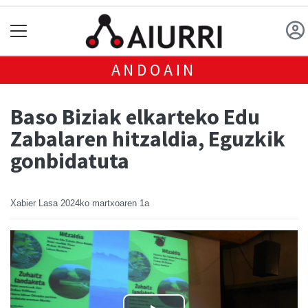
ANDOAIN
Baso Biziak elkarteko Edu
Zabalaren hitzaldia, Eguzkik
gonbidatuta
Xabier Lasa
2024ko martxoaren 1a