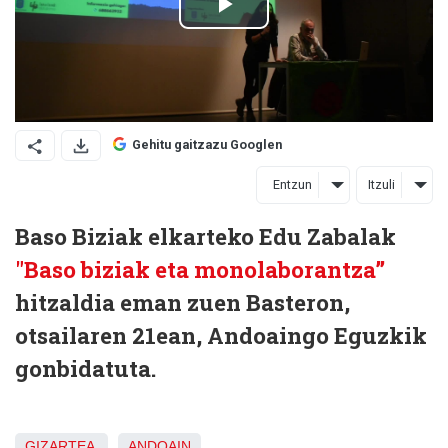
Gehitu gaitzazu Googlen
Entzun
Itzuli
Baso Biziak elkarteko Edu Zabalak
"Baso biziak eta monolaborantza”
hitzaldia eman zuen Basteron,
otsailaren 21ean, Andoaingo Eguzkik
gonbidatuta.
GIZARTEA
ANDOAIN