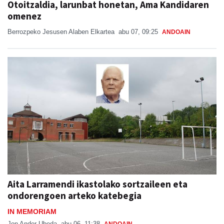
Otoitzaldia, larunbat honetan, Ama Kandidaren
omenez
Berrozpeko Jesusen Alaben Elkartea
abu 07, 09:25
ANDOAIN
Aita Larramendi ikastolako sortzaileen eta
ondorengoen arteko katebegia
IN MEMORIAM
Jon Ander Ubeda
abu 06, 11:38
ANDOAIN