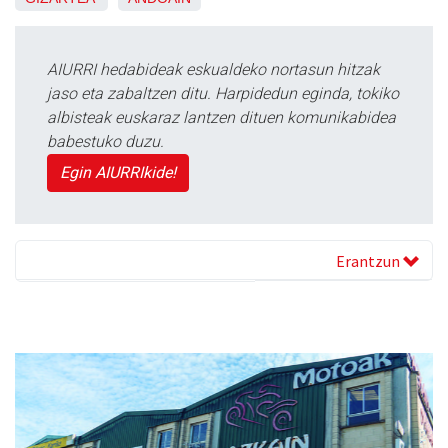
AIURRI hedabideak eskualdeko nortasun hitzak
jaso eta zabaltzen ditu. Harpidedun eginda, tokiko
albisteak euskaraz lantzen dituen komunikabidea
babestuko duzu.
Egin AIURRIkide!
Erantzun