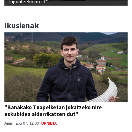
laguntzeko prest"
Ikusienak
"Banakako Txapelketan jokatzeko nire
eskubidea aldarrikatzen dut"
Aiurri
abu 07, 12:00
URNIETA