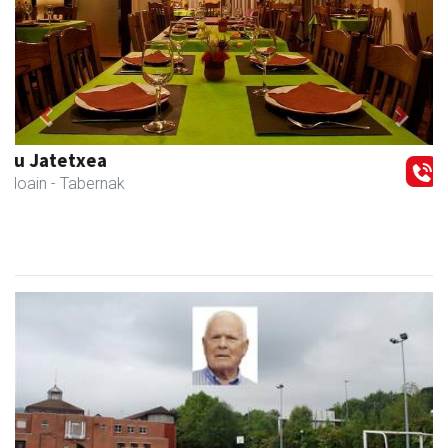
Previous
Next
Ormaki urdaitegia
Andoain
- Urdaitegiak