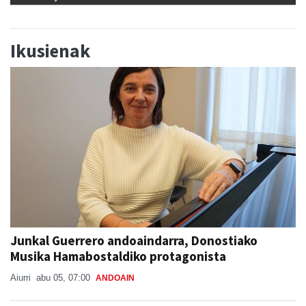
Ikusienak
Junkal Guerrero andoaindarra, Donostiako
Musika Hamabostaldiko protagonista
Aiurri
abu 05, 07:00
ANDOAIN