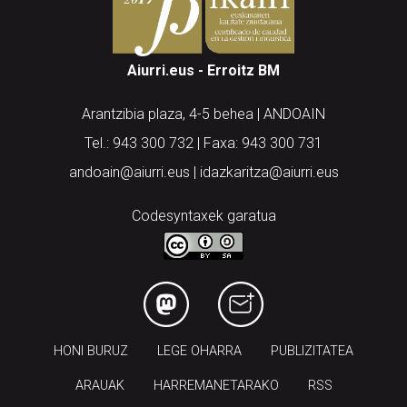
Aiurri.eus - Erroitz BM
Arantzibia plaza, 4-5 behea | ANDOAIN
Tel.: 943 300 732 | Faxa: 943 300 731
andoain@aiurri.eus | idazkaritza@aiurri.eus
Codesyntaxek garatua
HONI BURUZ
LEGE OHARRA
PUBLIZITATEA
ARAUAK
HARREMANETARAKO
RSS