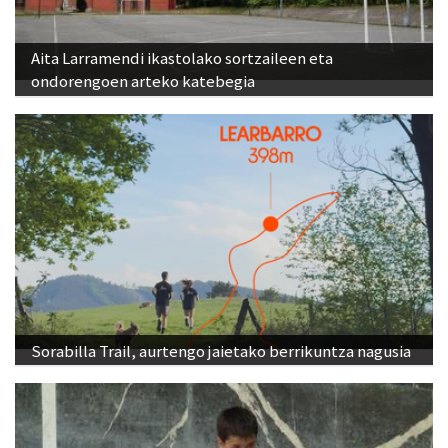
Aita Larramendi ikastolako sortzaileen eta
ondorengoen arteko katebegia
Sorabilla Trail, aurtengo jaietako berrikuntza nagusia