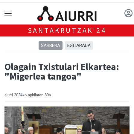
SANTAKRUTZAK'24
SARRERA
EGITARAUA
Olagain Txistulari Elkartea:
"Migerlea tangoa"
aiurri
2024ko apirilaren 30a