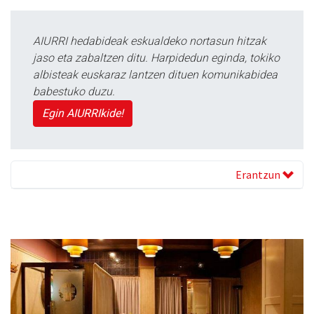
AIURRI hedabideak eskualdeko nortasun hitzak
jaso eta zabaltzen ditu. Harpidedun eginda, tokiko
albisteak euskaraz lantzen dituen komunikabidea
babestuko duzu.
Egin AIURRIkide!
Erantzun