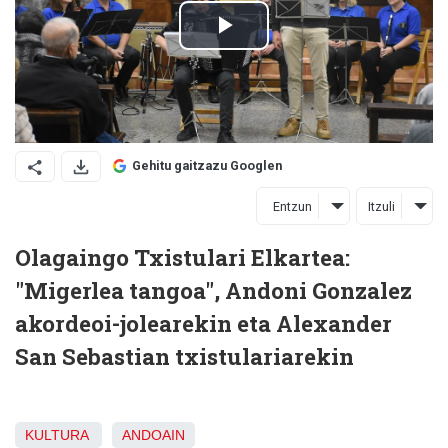
Gehitu gaitzazu Googlen
Entzun
Itzuli
Olagaingo Txistulari Elkartea:
"Migerlea tangoa", Andoni Gonzalez
akordeoi-jolearekin eta Alexander
San Sebastian txistulariarekin
KULTURA
ANDOAIN