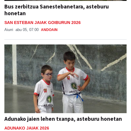
Bus zerbitzua Sanestebanetara, asteburu
honetan
SAN ESTEBAN JAIAK GOIBURUN 2026
Aiurri
abu 05, 07:00
ANDOAIN
Adunako jaien lehen txanpa, asteburu honetan
ADUNAKO JAIAK 2026