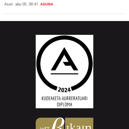
Aiurri
abu 05, 08:47
ADUNA