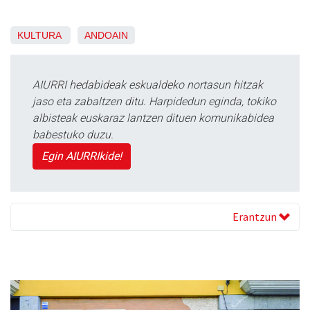
KULTURA
ANDOAIN
AIURRI hedabideak eskualdeko nortasun hitzak
jaso eta zabaltzen ditu. Harpidedun eginda, tokiko
albisteak euskaraz lantzen dituen komunikabidea
babestuko duzu.
Egin AIURRIkide!
Erantzun