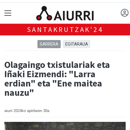
SANTAKRUTZAK'24
SARRERA
EGITARAUA
Olagaingo txistulariak eta
Iñaki Eizmendi: "Larra
erdian" eta "Ene maitea
nauzu"
aiurri
2024ko apirilaren 30a