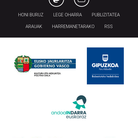
HONI BURUZ
LEGE OHARRA
PUBLIZITATEA
ARAUAK
HARREMANETARAKO
RSS