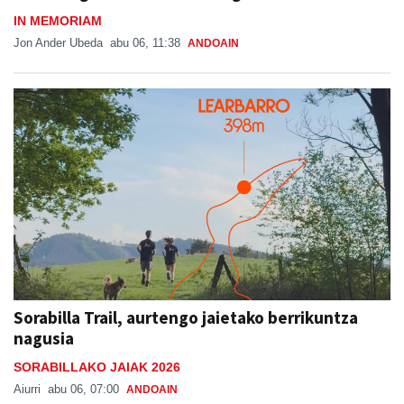
IN MEMORIAM
Jon Ander Ubeda
abu 06, 11:38
ANDOAIN
Sorabilla Trail, aurtengo jaietako berrikuntza
nagusia
SORABILLAKO JAIAK 2026
Aiurri
abu 06, 07:00
ANDOAIN