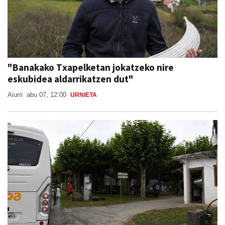
"Banakako Txapelketan jokatzeko nire
eskubidea aldarrikatzen dut"
Aiurri
abu 07, 12:00
URNIETA