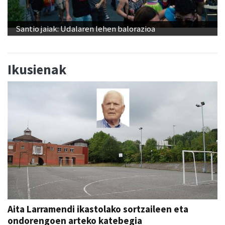
Santio jaiak: Udalaren lehen balorazioa
Ikusienak
Aita Larramendi ikastolako sortzaileen eta
ondorengoen arteko katebegia