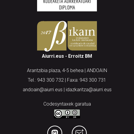
Aiurri.eus - Erroitz BM
Arantzibia plaza, 4-5 behea | ANDOAIN
Tel.: 943 300 732 | Faxa: 943 300 731
andoain@aiurri.eus | idazkaritza@aiurri.eus
Codesyntaxek garatua