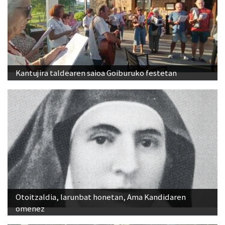
Kantujira taldearen saioa Goiburuko festetan
Otoitzaldia, larunbat honetan, Ama Kandidaren
omenez