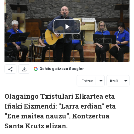
Gehitu gaitzazu Googlen
Entzun
Itzuli
Olagaingo Txistulari Elkartea eta
Iñaki Eizmendi: "Larra erdian" eta
"Ene maitea nauzu". Kontzertua
Santa Krutz elizan.