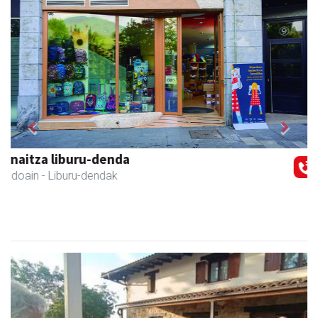
Previous
Next
Andoaingo Udala
Andoain
- Udaletxeak