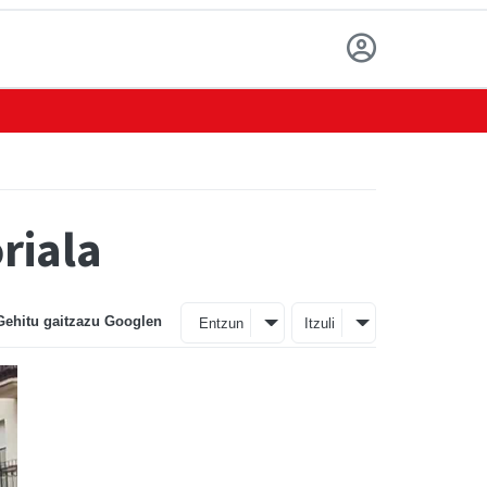
riala
Gehitu gaitzazu Googlen
Entzun
Itzuli