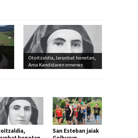
Otoitzaldia, larunbat honetan,
Ama Kandidaren omenez
oitzaldia,
San Esteban jaiak
runbat honetan,
Goiburun