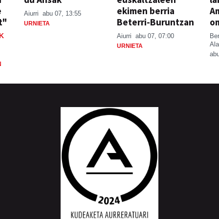
e
ekimen berria
A
Aiurri
abu 07, 13:55
t"
Beterri-Buruntzan
o
URNIETA
K
Aiurri
abu 07, 07:00
Be
Ala
URNIETA
abu
N