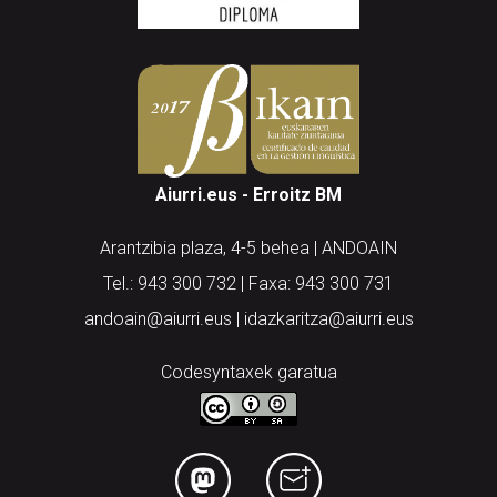
Aiurri.eus - Erroitz BM
Arantzibia plaza, 4-5 behea | ANDOAIN
Tel.: 943 300 732 | Faxa: 943 300 731
andoain@aiurri.eus | idazkaritza@aiurri.eus
Codesyntaxek garatua