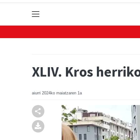
XLIV. Kros herrik
aiurri
2024ko maiatzaren 1a