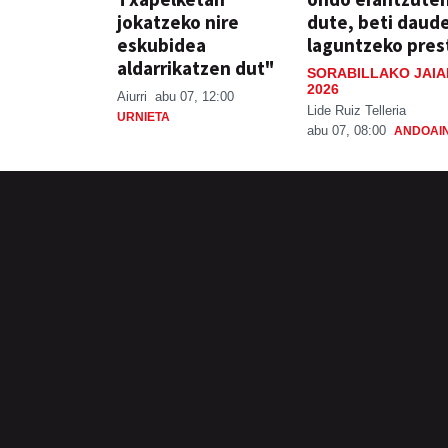
jokatzeko nire
dute, beti daud
eskubidea
laguntzeko pres
aldarrikatzen dut"
SORABILLAKO JAIA
2026
Aiurri
abu 07, 12:00
Lide Ruiz Telleria
URNIETA
abu 07, 08:00
ANDOAI