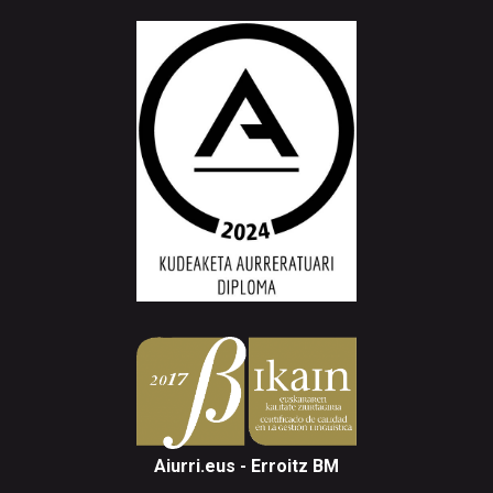
Aiurri.eus - Erroitz BM