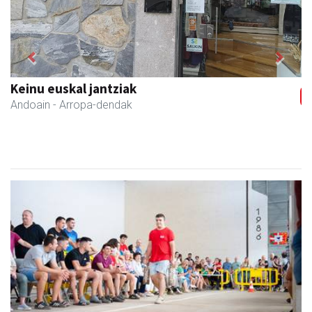
Previous
Next
IZT Informatika Zerbitzu Integrala
Andoain
- IKT