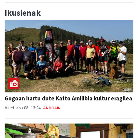
Ikusienak
Gogoan hartu dute Katto Amilibia kultur eragilea
Aiurri
abu 08, 13:24
ANDOAIN