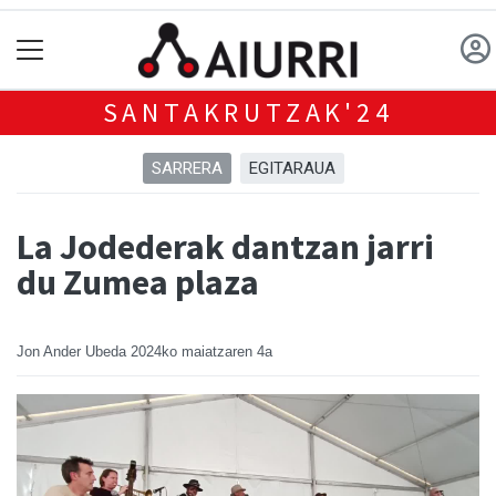
SANTAKRUTZAK'24
SARRERA
EGITARAUA
La Jodederak dantzan jarri
du Zumea plaza
Jon Ander Ubeda
2024ko maiatzaren 4a