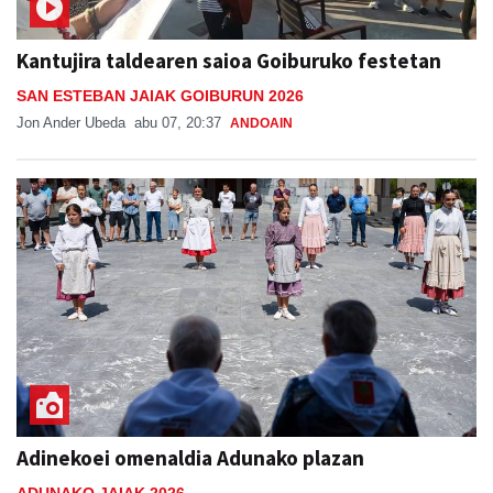
Kantujira taldearen saioa Goiburuko festetan
SAN ESTEBAN JAIAK GOIBURUN 2026
Jon Ander Ubeda
abu 07, 20:37
ANDOAIN
Adinekoei omenaldia Adunako plazan