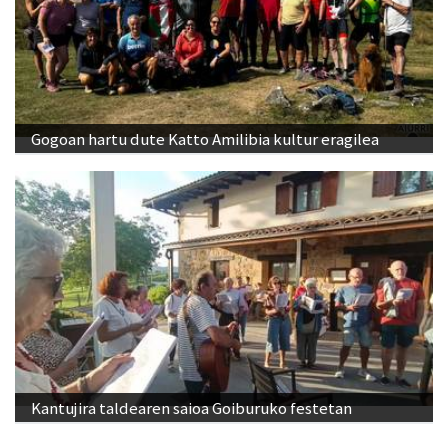
Gogoan hartu dute Katto Amilibia kultur eragilea
Kantujira taldearen saioa Goiburuko festetan