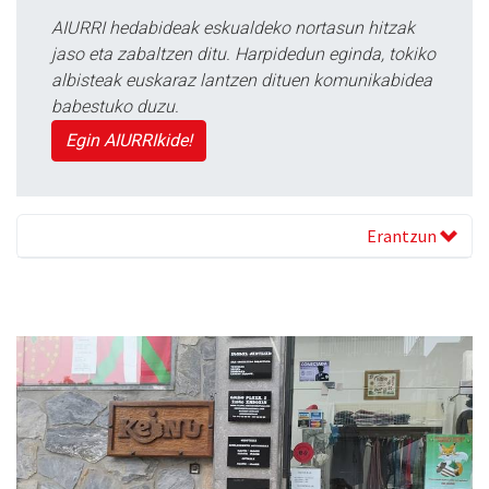
AIURRI hedabideak eskualdeko nortasun hitzak
jaso eta zabaltzen ditu. Harpidedun eginda, tokiko
albisteak euskaraz lantzen dituen komunikabidea
babestuko duzu.
Egin AIURRIkide!
Erantzun