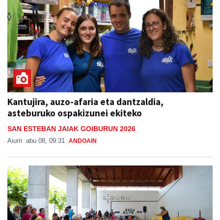
Kantujira, auzo-afaria eta dantzaldia,
asteburuko ospakizunei ekiteko
SAN ESTEBAN JAIAK GOIBURUN 2026
Aiurri
abu 08, 09:31
ANDOAIN