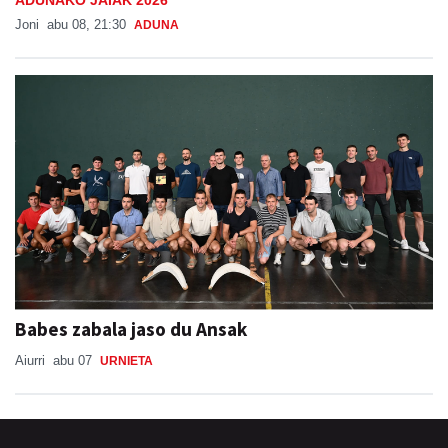
ADUNAKO JAIAK 2026
Joni
abu 08, 21:30
ADUNA
Babes zabala jaso du Ansak
Aiurri
abu 07
URNIETA