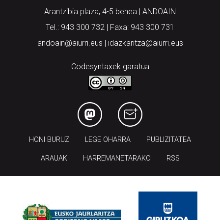
Arantzibia plaza, 4-5 behea | ANDOAIN
Tel.: 943 300 732 | Faxa: 943 300 731
andoain@aiurri.eus | idazkaritza@aiurri.eus
Codesyntaxek garatua
HONI BURUZ
LEGE OHARRA
PUBLIZITATEA
ARAUAK
HARREMANETARAKO
RSS