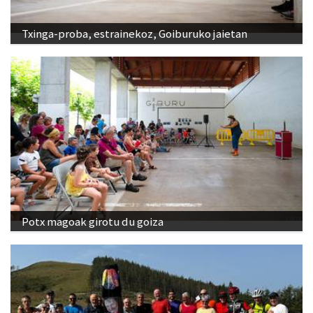
Txinga-proba, estrainekoz, Goiburuko jaietan
Potx magoak girotu du goiza