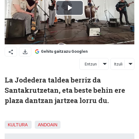
Gehitu gaitzazu Googlen
Entzun
Itzuli
La Jodedera taldea berriz da
Santakrutzetan, eta beste behin ere
plaza dantzan jartzea lorru du.
KULTURA
ANDOAIN