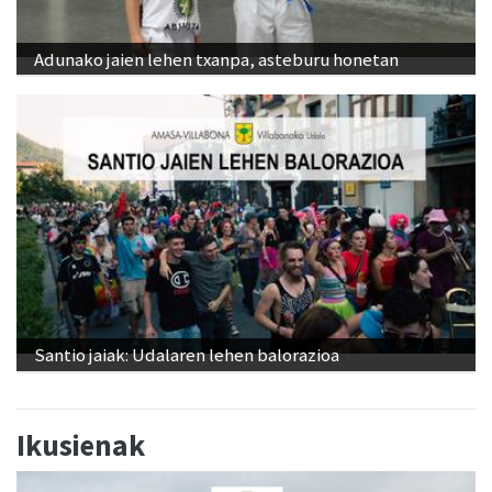
Adunako jaien lehen txanpa, asteburu honetan
Santio jaiak: Udalaren lehen balorazioa
Ikusienak