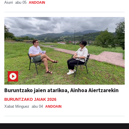
Aiurri
abu 05
ANDOAIN
Buruntzako jaien atarikoa, Ainhoa Aiertzarekin
BURUNTZAKO JAIAK 2026
Xabat Minguez
abu 04
ANDOAIN