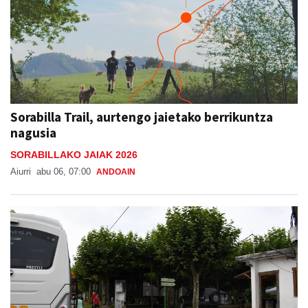
Sorabilla Trail, aurtengo jaietako berrikuntza
nagusia
SORABILLAKO JAIAK 2026
Aiurri
abu 06, 07:00
ANDOAIN