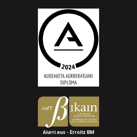
Aiurri.eus - Erroitz BM