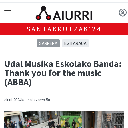
SANTAKRUTZAK'24
SARRERA
EGITARAUA
Udal Musika Eskolako Banda:
Thank you for the music
(ABBA)
aiurri
2024ko maiatzaren 5a