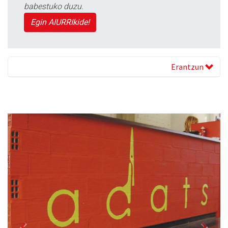
babestuko duzu.
Egin AIURRIkide!
Erantzun