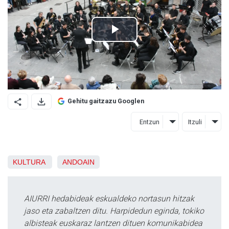
Gehitu gaitzazu Googlen
Entzun
Itzuli
KULTURA
ANDOAIN
AIURRI hedabideak eskualdeko nortasun hitzak
jaso eta zabaltzen ditu. Harpidedun eginda, tokiko
albisteak euskaraz lantzen dituen komunikabidea