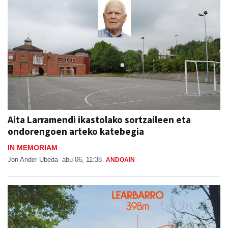
Aita Larramendi ikastolako sortzaileen eta
ondorengoen arteko katebegia
IN MEMORIAM
Jon Ander Ubeda
abu 06, 11:38
ANDOAIN