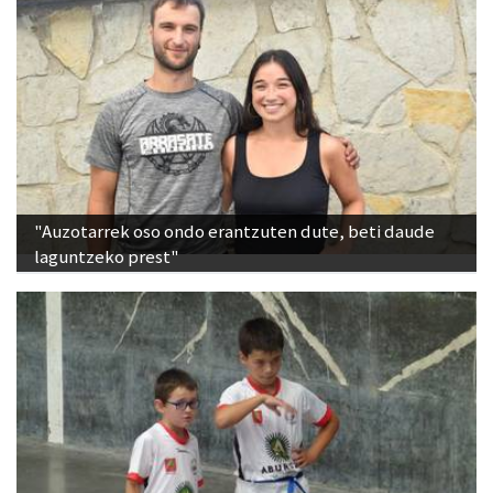
"Auzotarrek oso ondo erantzuten dute, beti daude
laguntzeko prest"