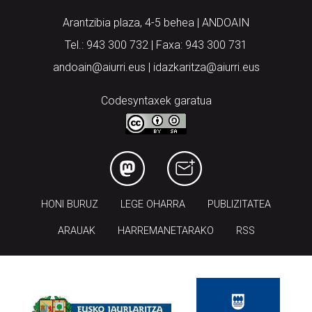
Arantzibia plaza, 4-5 behea | ANDOAIN
Tel.: 943 300 732 | Faxa: 943 300 731
andoain@aiurri.eus | idazkaritza@aiurri.eus
Codesyntaxek garatua
HONI BURUZ
LEGE OHARRA
PUBLIZITATEA
ARAUAK
HARREMANETARAKO
RSS