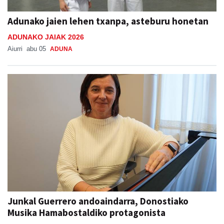
Adunako jaien lehen txanpa, asteburu honetan
ADUNAKO JAIAK 2026
Aiurri
abu 05
ADUNA
Junkal Guerrero andoaindarra, Donostiako
Musika Hamabostaldiko protagonista