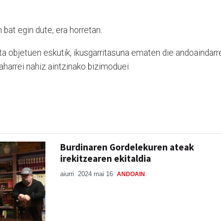
at egin dute, era horretan.
ta objetuen eskutik, ikusgarritasuna ematen die andoaindarr
zaharrei nahiz aintzinako bizimoduei.
Burdinaren Gordelekuren ateak
irekitzearen ekitaldia
aiurri
2024 mai 16
ANDOAIN