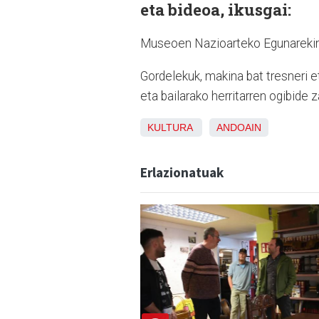
eta bideoa, ikusgai:
Museoen Nazioarteko Egunarekin b
Gordelekuk, makina bat tresneri e
eta bailarako herritarren ogibide 
KULTURA
ANDOAIN
Erlazionatuak