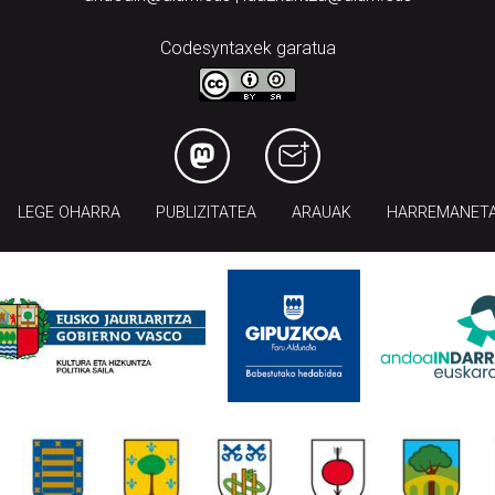
Codesyntaxek garatua
LEGE OHARRA
PUBLIZITATEA
ARAUAK
HARREMANET