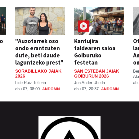
so
"Auzotarrek oso
Kantujira
Ot
ondo erantzuten
taldearen saioa
la
dute, beti daude
Goiburuko
A
laguntzeko prest"
festetan
o
SORABILLAKO JAIAK
SAN ESTEBAN JAIAK
Be
2026
GOIBURUN 2026
Ala
Lide Ruiz Telleria
Jon Ander Ubeda
abu
abu 07, 08:00
abu 07, 20:37
ANDOAIN
ANDOAIN