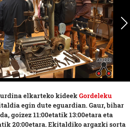
Burdina elkarteko kideek
Gordeleku
italdia egin dute eguardian. Gaur, bihar
 da, goizez 11:00etatik 13:00etara eta
tik 20:00etara. Ekitaldiko argazki sorta