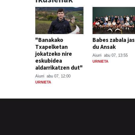
"Banakako
Babes zabala ja
Txapelketan
du Ansak
jokatzeko nire
Aiurri
abu 07, 13:55
eskubidea
URNIETA
aldarrikatzen dut"
Aiurri
abu 07, 12:00
URNIETA