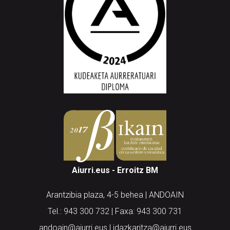
Aiurri.eus - Erroitz BM
Arantzibia plaza, 4-5 behea | ANDOAIN
Tel.: 943 300 732 | Faxa: 943 300 731
andoain@aiurri.eus | idazkaritza@aiurri.eus