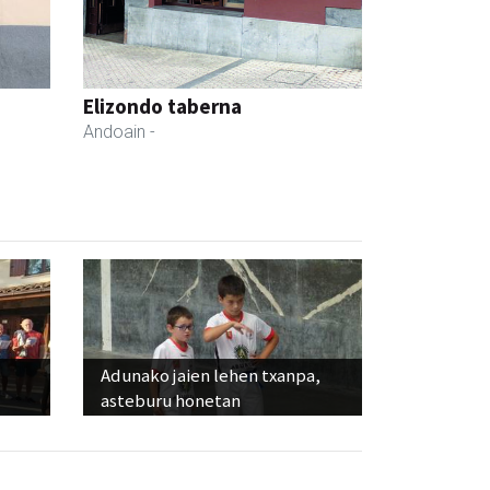
Elizondo taberna
Andoain
-
Adunako jaien lehen txanpa,
asteburu honetan