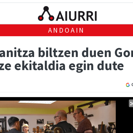
ANDOAIN
 anitza biltzen duen G
e ekitaldia egin dute