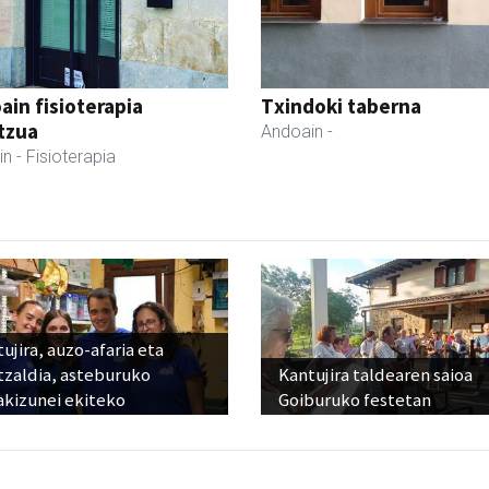
ain fisioterapia
Txindoki taberna
tzua
Andoain
-
in
- Fisioterapia
ujira, auzo-afaria eta
tzaldia, asteburuko
Kantujira taldearen saioa
akizunei ekiteko
Goiburuko festetan