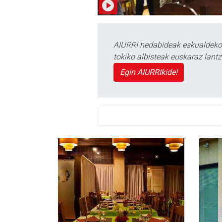
AIURRI hedabideak eskualdeko n
tokiko albisteak euskaraz lan
Egin AIURRIkide!