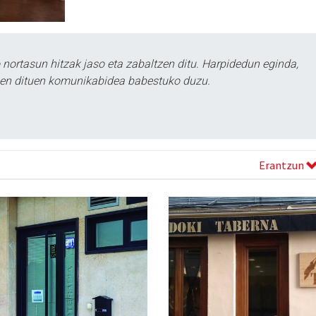
ortasun hitzak jaso eta zabaltzen ditu. Harpidedun eginda,
tzen dituen komunikabidea babestuko duzu.
Erantzun