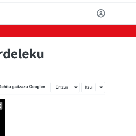
ordeleku
Gehitu gaitzazu Googlen
Entzun
Itzuli