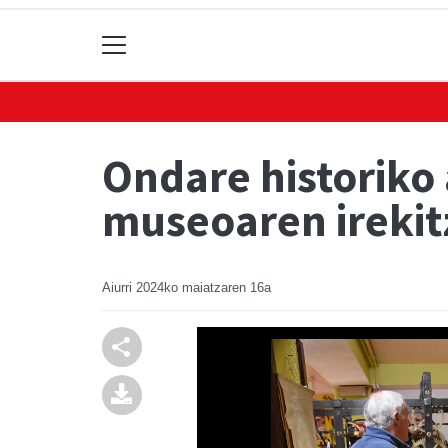
Ondare historiko
museoaren irekitz
Aiurri
2024ko maiatzaren 16a