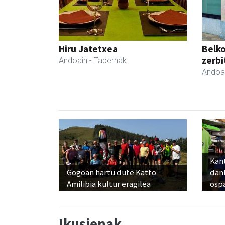
Hiru Jatetxea
Belko
zerbi
Andoain
- Tabernak
Andoa
Kant
Gogoan hartu dute Katto
dan
Amilibia kultur eragilea
osp
Ikusienak