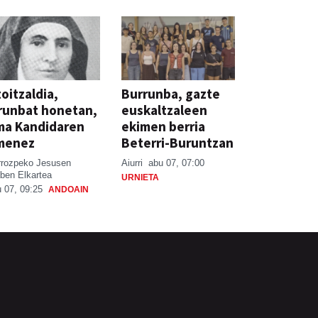
oitzaldia,
Burrunba, gazte
runbat honetan,
euskaltzaleen
ma Kandidaren
ekimen berria
menez
Beterri-Buruntzan
rrozpeko Jesusen
Aiurri
abu 07, 07:00
ben Elkartea
URNIETA
 07, 09:25
ANDOAIN