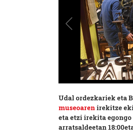
Udal ordezkariek eta 
museoaren
irekitze ek
eta etzi irekita egongo
arratsaldeetan 18:00eta