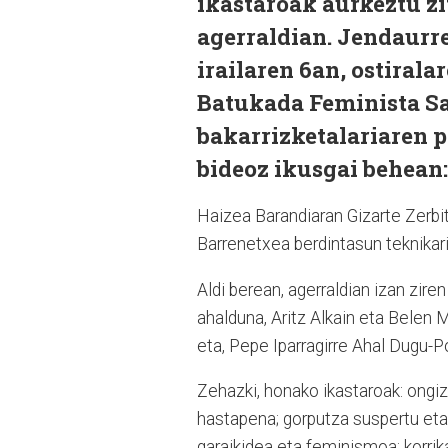
ikastaroak aurkeztu z
agerraldian. Jendaurr
irailaren 6an, ostirala
Batukada Feminista Sa
bakarrizketalariaren p
bideoz ikusgai behean:
Haizea Barandiaran Gizarte Zerbi
Barrenetxea berdintasun teknikari
Aldi berean, agerraldian izan zire
ahalduna, Aritz Alkain eta Belen
eta, Pepe Iparragirre Ahal Dugu
Zehazki, honako ikastaroak: ongi
hastapena; gorputza suspertu eta 
garaikidea eta feminismoa; korri