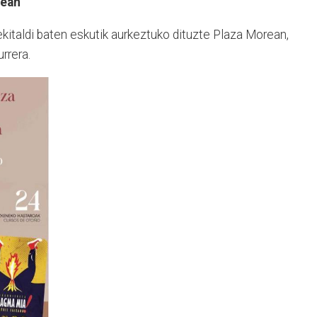
rean
kitaldi baten eskutik aurkeztuko dituzte Plaza Morean,
rrera.