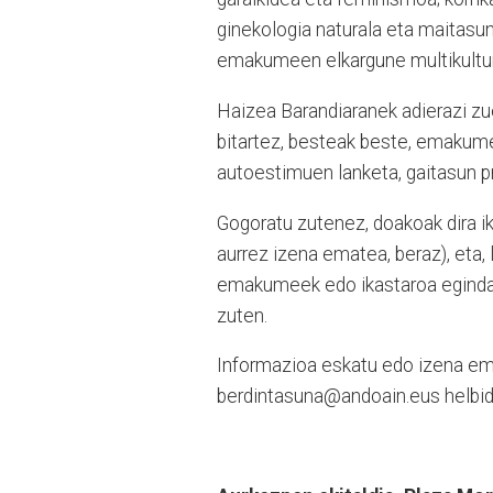
ginekologia naturala eta maitasune
emakumeen elkargune multikultu
Haizea Barandiaranek adierazi zu
bitartez, besteak beste, emakum
autoestimuen lanketa, gaitasun p
Gogoratu zutenez, doakoak dira i
aurrez izena ematea, beraz), eta
emakumeek edo ikastaroa eginda e
zuten.
Informazioa eskatu edo izena em
berdintasuna@andoain.eus helbide