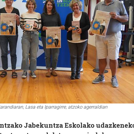
arandiaran, Lasa eta Iparragirre, atzoko agerraldian
tzako Jabekuntza Eskolako udazkenek