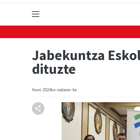
Jabekuntza Esko
dituzte
Aiurri
2024ko irailaren 4a