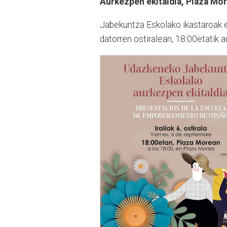
Aurkezpen ekitaldia, Plaza Mo
Jabekuntza Eskolako ikastaroak e
datorren ostiralean, 18:00etatik au