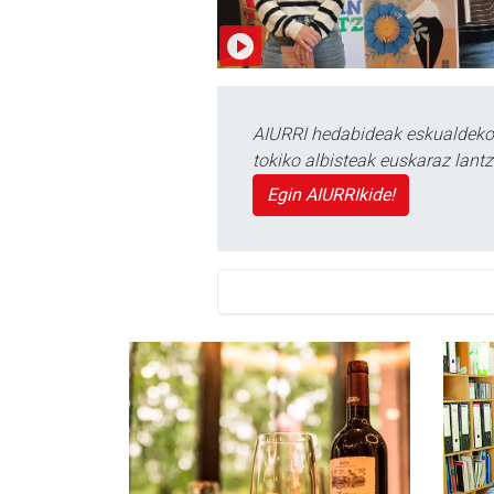
AIURRI hedabideak eskualdeko n
tokiko albisteak euskaraz lan
Egin AIURRIkide!