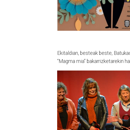
Ekitaldian, besteak beste, Batuka
“Magma mia” bakarrizketarekin ha