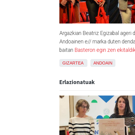
Argazkian Beatriz Egizabal ageri
Andoainen e// marka duten denda 
baitan
Basteron egin zen ekitaldi
GIZARTEA
ANDOAIN
Erlazionatuak