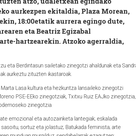
ituzten atzo, udaletxean egindako
eko aurkezpen ekitaldia, Plaza Morean,
rekin, 18:00etatik aurrera egingo dute,
rearen eta Beatriz Egizabal
arte-hartzearekin. Atzoko agerraldia,
tzu eta Berdintasun sailetako zinegotzi ahaldunak eta Sandr
ak aurkeztu zituzten ikastaroak.
n Marta Lasa kultura eta hezkuntza lansaileko zinegotzi
 Moreno PSE-EEko zinegotziak, Txitxu Ruiz EAJko zinegotzia,
-Podemoseko zinegotzia.
zate emozional eta autozainketa lantegiak; eskalada
sasoitu, sortuz eta jolastuz; Batukada feminista; arte
karen munduan murgilduz; sendabelarrak ezagutzen;