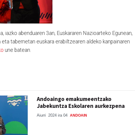
 da, iazko abenduaren 3an, Euskararen Nazioarteko Egunean,
eta tabernetan euskara erabiltzearen aldeko kanpainaren
ko
une batean.
Andoaingo emakumeentzako
Jabekuntza Eskolaren aurkezpena
Aiurri
2024 ira 04
ANDOAIN