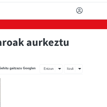
aroak aurkeztu
Gehitu gaitzazu Googlen
Entzun
Itzuli