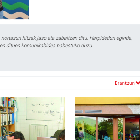
ortasun hitzak jaso eta zabaltzen ditu. Harpidedun eginda,
tzen dituen komunikabidea babestuko duzu.
Erantzun