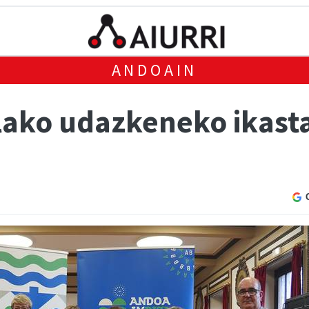
ANDOAIN
lako udazkeneko ikast