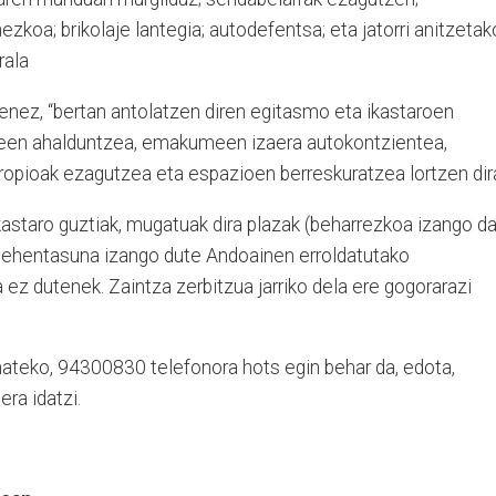
zkoa; brikolaje lantegia; autodefentsa; eta jatorri anitzetak
rala
enez, “bertan antolatzen diren egitasmo eta ikastaroen
een ahalduntzea, emakumeen izaera autokontzientea,
ropioak ezagutzea eta espazioen berreskuratzea lortzen dira
kastaro guztiak, mugatuak dira plazak (beharrezkoa izango d
, lehentasuna izango dute Andoainen erroldatutako
z dutenek. Zaintza zerbitzua jarriko dela ere gogorarazi
ateko, 94300830 telefonora hots egin behar da, edota,
ra idatzi.