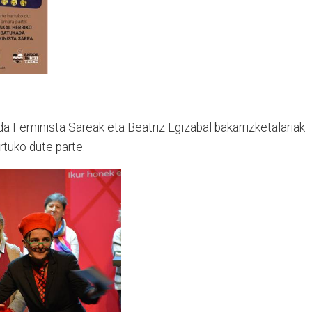
da Feminista Sareak eta Beatriz Egizabal bakarrizketalariak
rtuko dute parte.