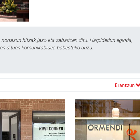
ortasun hitzak jaso eta zabaltzen ditu. Harpidedun eginda,
tzen dituen komunikabidea babestuko duzu.
Erantzun