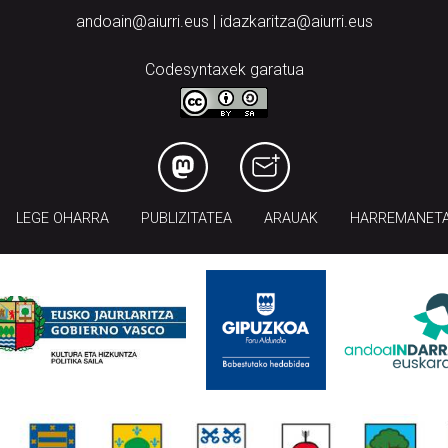
andoain@aiurri.eus | idazkaritza@aiurri.eus
Codesyntaxek garatua
LEGE OHARRA
PUBLIZITATEA
ARAUAK
HARREMANET