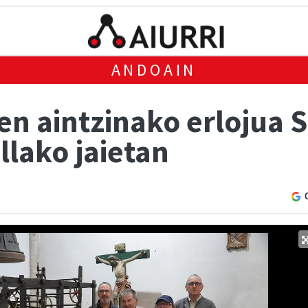
ANDOAIN
n aintzinako erlojua S
llako jaietan