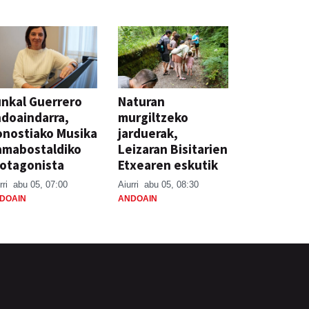
nkal Guerrero
Naturan
doaindarra,
murgiltzeko
nostiako Musika
jarduerak,
amabostaldiko
Leizaran Bisitarien
otagonista
Etxearen eskutik
rri
abu 05, 07:00
Aiurri
abu 05, 08:30
DOAIN
ANDOAIN