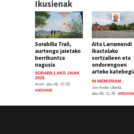
Ikusienak
Sorabilla Trail,
Aita Larramendi
aurtengo jaietako
ikastolako
berrikuntza
sortzaileen eta
nagusia
ondorengoen
arteko katebegi
SORABILLAKO JAIAK
2026
IN MEMORIAM
Aiurri
abu 06, 07:00
Jon Ander Ubeda
ANDOAIN
abu 06, 11:38
ANDOAI