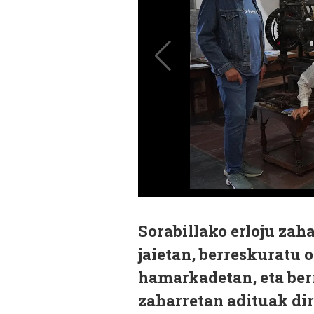
Sorabillako erloju zah
jaietan, berreskuratu 
hamarkadetan, eta berr
zaharretan adituak di