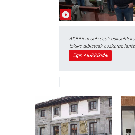
AIURRI hedabideak eskualdeko n
tokiko albisteak euskaraz lan
Egin AIURRIkide!