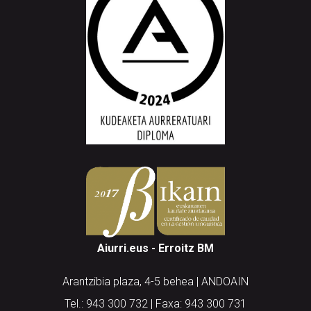
Aiurri.eus - Erroitz BM
Arantzibia plaza, 4-5 behea | ANDOAIN
Tel.: 943 300 732 | Faxa: 943 300 731