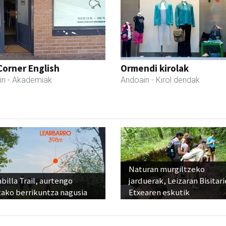
Corner English
Ormendi kirolak
in
- Akademiak
Andoain
- Kirol dendak
Naturan murgiltzeko
billa Trail, aurtengo
jarduerak, Leizaran Bisitar
tako berrikuntza nagusia
Etxearen eskutik