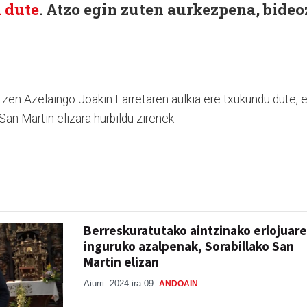
u dute
. Atzo egin zuten aurkezpena, bideo
 zen Azelaingo Joakin Larretaren aulkia ere txukundu dute, 
San Martin elizara hurbildu zirenek.
Berreskuratutako aintzinako erlojuar
inguruko azalpenak, Sorabillako San
Martin elizan
Aiurri
2024 ira 09
ANDOAIN