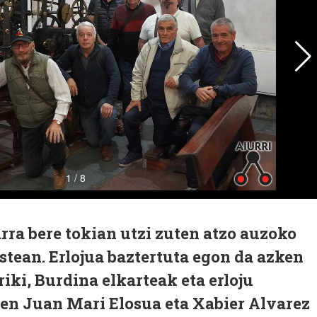
arra bere tokian utzi zuten atzo auzoko
ostean. Erlojua baztertuta egon da azken
iki, Burdina elkarteak eta erloju
ren Juan Mari Elosua eta Xabier Alvarez