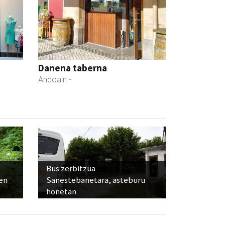
Danena taberna
Andoain
-
Bus zerbitzua
ien
Sanestebanetara, asteburu
honetan