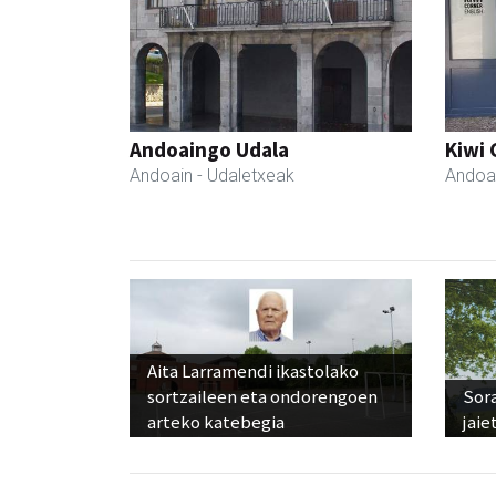
Andoaingo Udala
Kiwi 
Andoain
- Udaletxeak
Andoa
Aita Larramendi ikastolako
sortzaileen eta ondorengoen
Sora
arteko katebegia
jaie