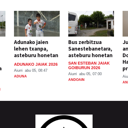
Adunako jaien
Bus zerbitzua
Ju
lehen txanpa,
Sanestebanetara,
an
asteburu honetan
asteburu honetan
Do
H
SAN ESTEBAN JAIAK
ADUNAKO JAIAK 2026
a
pr
GOIBURUN 2026
Aiurri
abu 05, 08:47
Aiurri
abu 05, 07:00
ADUNA
Aiu
ANDOAIN
AN
N