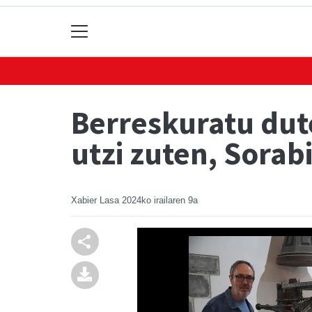
Berreskuratu dute
utzi zuten, Sorabi
Xabier Lasa
2024ko irailaren 9a