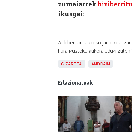
zumaiarrek
biziberrit
ikusgai:
Aldi berean, auzoko jauntxoa izan
hura ikusteko aukera eduki zuten 
GIZARTEA
ANDOAIN
Erlazionatuak