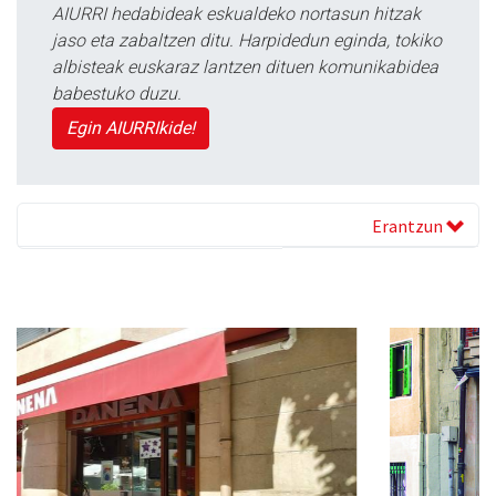
AIURRI hedabideak eskualdeko nortasun hitzak
jaso eta zabaltzen ditu. Harpidedun eginda, tokiko
albisteak euskaraz lantzen dituen komunikabidea
babestuko duzu.
Egin AIURRIkide!
Erantzun