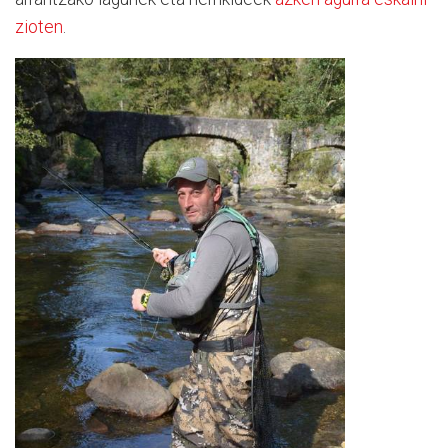
zioten
.