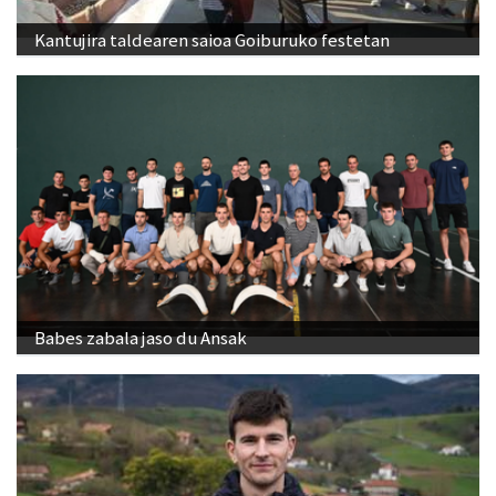
Kantujira taldearen saioa Goiburuko festetan
Babes zabala jaso du Ansak