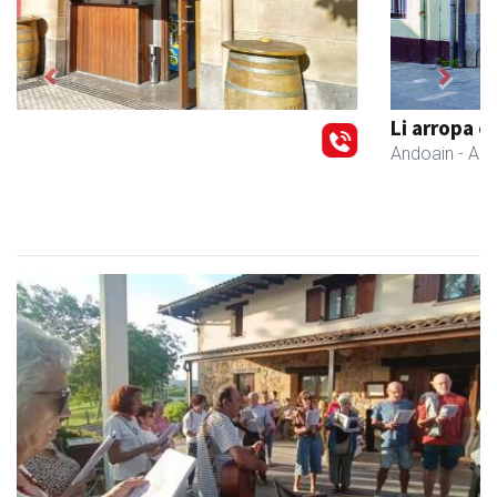
Previous
Next
Li arropa eta osagarriak
Andoain
- Arropa-dendak