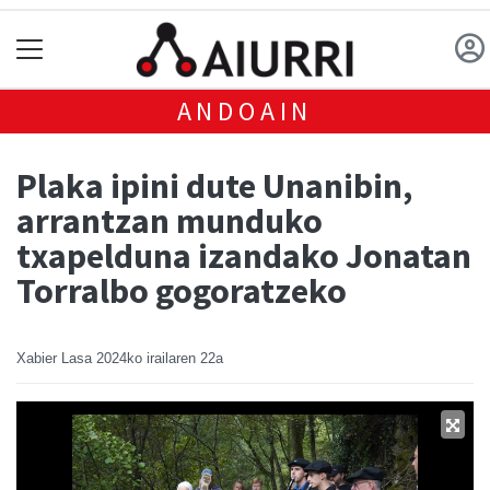
ANDOAIN
Plaka ipini dute Unanibin,
arrantzan munduko
txapelduna izandako Jonatan
Torralbo gogoratzeko
Xabier Lasa
2024ko irailaren 22a