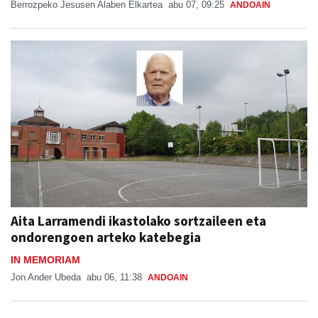
Berrozpeko Jesusen Alaben Elkartea
abu 07, 09:25
ANDOAIN
Aita Larramendi ikastolako sortzaileen eta
ondorengoen arteko katebegia
IN MEMORIAM
Jon Ander Ubeda
abu 06, 11:38
ANDOAIN