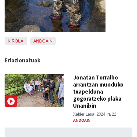
KIROLA
ANDOAIN
Erlazionatuak
Jonatan Torralbo
arrantzan munduko
txapelduna
gogoratzeko plaka
Unanibin
Xabier Lasa
2024 ira 22
ANDOAIN