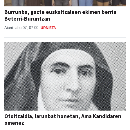
Burrunba, gazte euskaltzaleen ekimen berria
Beterri-Buruntzan
Aiurri
abu 07, 07:00
URNIETA
Otoitzaldia, larunbat honetan, Ama Kandidaren
omenez