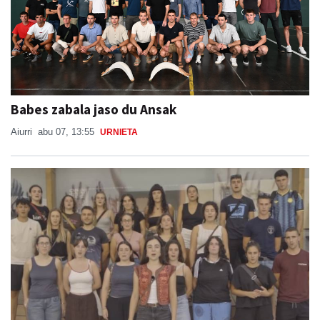
Babes zabala jaso du Ansak
Aiurri
abu 07, 13:55
URNIETA