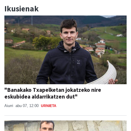
Ikusienak
"Banakako Txapelketan jokatzeko nire
eskubidea aldarrikatzen dut"
Aiurri
abu 07, 12:00
URNIETA