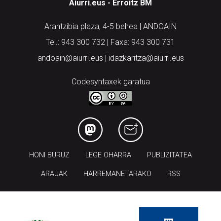
Aiurri.eus - Erroitz BM
Arantzibia plaza, 4-5 behea | ANDOAIN
Tel.: 943 300 732 | Faxa: 943 300 731
andoain@aiurri.eus | idazkaritza@aiurri.eus
Codesyntaxek garatua
HONI BURUZ
LEGE OHARRA
PUBLIZITATEA
ARAUAK
HARREMANETARAKO
RSS