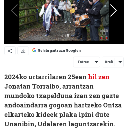
Gehitu gaitzazu Googlen
Entzun
Itzuli
2024ko urtarrilaren 25ean
hil zen
Jonatan Torralbo, arrantzan
mundoko txapelduna izan zen gazte
andoaindarra gogoan hartzeko Ontza
elkarteko kideek plaka ipini dute
Unanibin, Udalaren laguntzarekin.