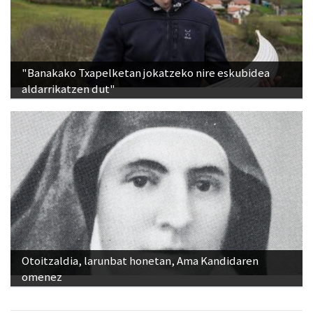
"Banakako Txapelketan jokatzeko nire eskubidea
aldarrikatzen dut"
Otoitzaldia, larunbat honetan, Ama Kandidaren
omenez