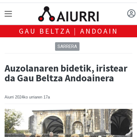
GAU BELTZA | ANDOAIN
SARRERA
Auzolanaren bidetik, iristear
da Gau Beltza Andoainera
Aiurri
2024ko urriaren 17a