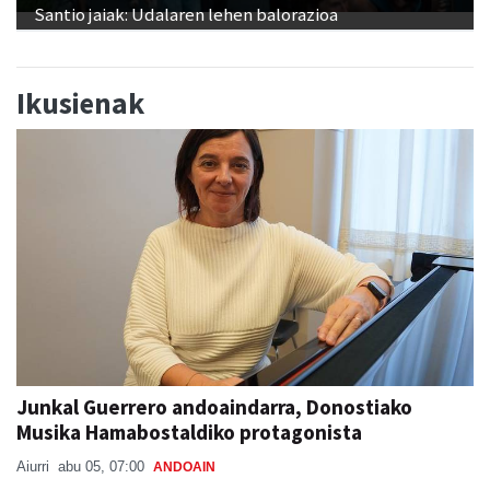
Santio jaiak: Udalaren lehen balorazioa
Ikusienak
Junkal Guerrero andoaindarra, Donostiako
Musika Hamabostaldiko protagonista
Aiurri
abu 05, 07:00
ANDOAIN