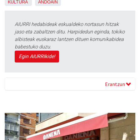
KULTURA
ANDOAIN
AIURRI hedabideak eskualdeko nortasun hitzak
jaso eta zabaltzen ditu. Harpidedun eginda, tokiko
albisteak euskaraz lantzen dituen komunikabidea
babestuko duzu.
Egin AIURRIkide!
Erantzun