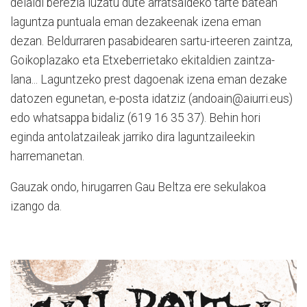
deialdi berezia luzatu dute arratsaldeko tarte batean
laguntza puntuala eman dezakeenak izena eman
dezan. Beldurraren pasabidearen sartu-irteeren zaintza,
Goikoplazako eta Etxeberrietako ekitaldien zaintza-
lana... Laguntzeko prest dagoenak izena eman dezake
datozen egunetan, e-posta idatziz (andoain@aiurri.eus)
edo whatsappa bidaliz (619 16 35 37). Behin hori
eginda antolatzaileak jarriko dira laguntzaileekin
harremanetan.
Gauzak ondo, hirugarren Gau Beltza ere sekulakoa
izango da.