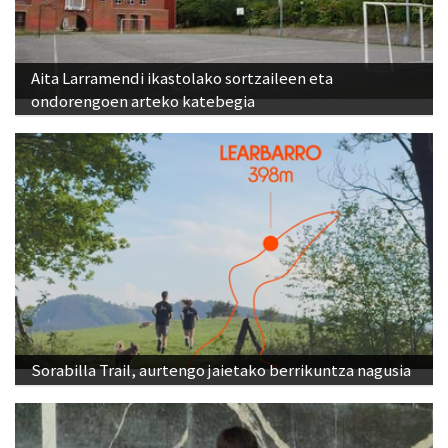
Aita Larramendi ikastolako sortzaileen eta
ondorengoen arteko katebegia
Sorabilla Trail, aurtengo jaietako berrikuntza nagusia