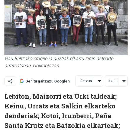
Gau Beltzako eragile ia guztiak elkartu ziren astearte
arratsaldean, Goikoplazan.
Entzun
Itzuli
Gehitu gaitzazu Googlen
Lebiton, Maizorri eta Urki taldeak;
Keinu, Urrats eta Salkin elkarteko
dendariak; Kotoi, Irunberri, Peña
Santa Krutz eta Batzokia elkarteak;