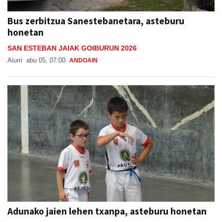
Bus zerbitzua Sanestebanetara, asteburu
honetan
SAN ESTEBAN JAIAK GOIBURUN 2026
Aiurri
abu 05, 07:00
ANDOAIN
Adunako jaien lehen txanpa, asteburu honetan