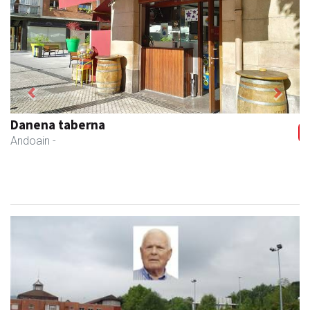
Previous
Next
Danena taberna
Andoain
-