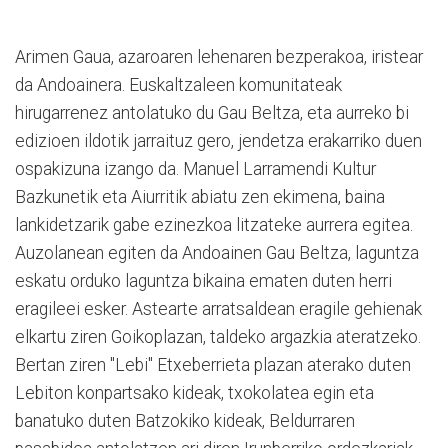
Arimen Gaua, azaroaren lehenaren bezperakoa, iristear
da Andoainera. Euskaltzaleen komunitateak
hirugarrenez antolatuko du Gau Beltza, eta aurreko bi
edizioen ildotik jarraituz gero, jendetza erakarriko duen
ospakizuna izango da. Manuel Larramendi Kultur
Bazkunetik eta Aiurritik abiatu zen ekimena, baina
lankidetzarik gabe ezinezkoa litzateke aurrera egitea.
Auzolanean egiten da Andoainen Gau Beltza, laguntza
eskatu orduko laguntza bikaina ematen duten herri
eragileei esker. Astearte arratsaldean eragile gehienak
elkartu ziren Goikoplazan, taldeko argazkia ateratzeko.
Bertan ziren "Lebi" Etxeberrieta plazan aterako duten
Lebiton konpartsako kideak, txokolatea egin eta
banatuko duten Batzokiko kideak, Beldurraren