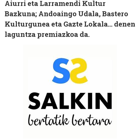
Aiurri eta Larramendi Kultur
Bazkuna; Andoaingo Udala, Bastero
Kulturgunea eta Gazte Lokala... denen
laguntza premiazkoa da.