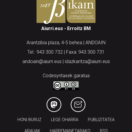
Aiurri.eus - Erroitz BM
Arantzibia plaza, 4-5 behea | ANDOAIN
Tel.: 943 300 732 | Faxa: 943 300 731
andoain@aiurri.eus | idazkaritza@aiurri.eus
Codesyntaxek garatua
HONI BURUZ
LEGE OHARRA
PUBLIZITATEA
ARAUAK
HARREMANETARAKO
RSS