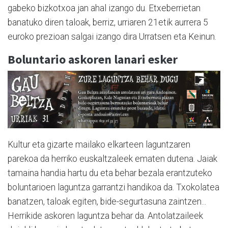
gabeko bizkotxoa jan ahal izango du. Etxeberrietan
banatuko diren taloak, berriz, urriaren 21etik aurrera 5
euroko prezioan salgai izango dira Urratsen eta Keinun.
Boluntario askoren lanari esker
Kultur eta gizarte mailako elkarteen laguntzaren
parekoa da herriko euskaltzaleek ematen dutena. Jaiak
tamaina handia hartu du eta behar bezala erantzuteko
boluntarioen laguntza garrantzi handikoa da. Txokolatea
banatzen, taloak egiten, bide-segurtasuna zaintzen...
Herrikide askoren laguntza behar da. Antolatzaileek