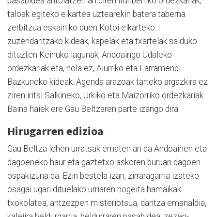
pasabidea antolatzen ari diren Irunberriko ordezkariak,
taloak egiteko elkartea uztearekin batera taberna
zerbitzua eskainiko duen Kotoi elkarteko
zuzendaritzako kideak, kapelak eta txartelak salduko
dituzten Keinuko lagunak, Andoaingo Udaleko
ordezkariak eta, nola ez, Aiurriko eta Larramendi
Bazkuneko kideak. Agenda arazoak tarteko argazkira ez
ziren iritsi Salkineko, Urkiko eta Maizorriko ordezkariak.
Baina haiek ere Gau Beltzaren parte izango dira.
Hirugarren edizioa
Gau Beltza lehen urratsak ematen ari da Andoainen eta
dagoeneko haur eta gaztetxo askoren buruan dagoen
ospakizuna da. Ezin bestela izan, zirraragarria izateko
osagai ugari dituelako urriaren hogeita hamaikak:
txokolatea, antzezpen misteriotsua, dantza emanaldia,
kalejira beldurgarria, beldurraren pasabidea, zezen-