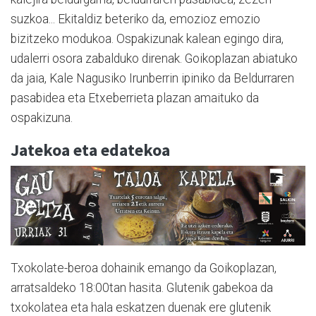
suzkoa... Ekitaldiz beteriko da, emozioz emozio
bizitzeko modukoa. Ospakizunak kalean egingo dira,
udalerri osora zabalduko direnak. Goikoplazan abiatuko
da jaia, Kale Nagusiko Irunberrin ipiniko da Beldurraren
pasabidea eta Etxeberrieta plazan amaituko da
ospakizuna.
Jatekoa eta edatekoa
Txokolate-beroa dohainik emango da Goikoplazan,
arratsaldeko 18:00tan hasita. Glutenik gabekoa da
txokolatea eta hala eskatzen duenak ere glutenik