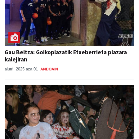
Gau Beltza: Goikoplazatik Etxeberrieta plazara
kalejiran
aiurri
2025 aza 01
ANDOAIN