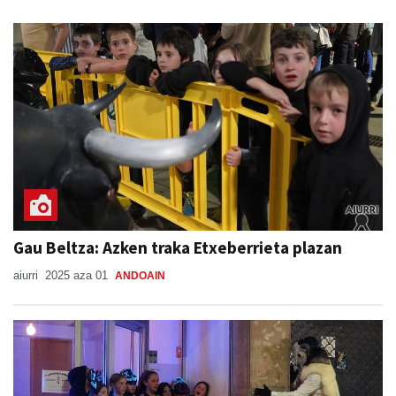
Gau Beltza: Azken traka Etxeberrieta plazan
aiurri
2025 aza 01
ANDOAIN