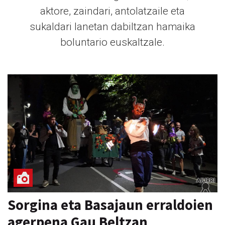
aktore, zaindari, antolatzaile eta
sukaldari lanetan dabiltzan hamaika
boluntario euskaltzale.
Sorgina eta Basajaun erraldoien
agerpena Gau Beltzan