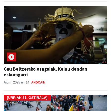
Gau Beltzerako osagaiak, Keinu dendan
eskuragarri
Aiurri
2025 urr 14
ANDOAIN
[URRIAK 31, OSTIRALA]