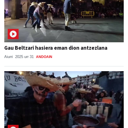
Gau Beltzari hasiera eman dion antzezlana
Aiurri
2025 urr 31
ANDOAIN