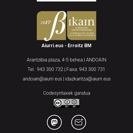
Aiurri.eus - Erroitz BM
Arantzibia plaza, 4-5 behea | ANDOAIN
Tel.: 943 300 732 | Faxa: 943 300 731
andoain@aiurri.eus | idazkaritza@aiurri.eus
Codesyntaxek garatua