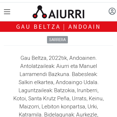
GAU BELTZA | ANDOAIN
SARRERA
Gau Beltza, 2022tik, Andoainen.
Antolatzaileak: Aiurri eta Manuel
Larramendi Bazkuna. Babesleak:
Salkin elkartea, Andoaingo Udala.
Laguntzaileak: Batzokia, Irunberri,
Kotoi, Santa Krutz Peña, Urrats, Keinu,
Maizorri, Lebiton konpartsa, Urki,
Katramila. Bidelagunak: Aurkezle,