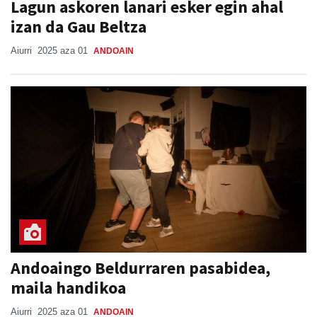
Lagun askoren lanari esker egin ahal
izan da Gau Beltza
Aiurri
2025 aza 01
ANDOAIN
Andoaingo Beldurraren pasabidea,
maila handikoa
Aiurri
2025 aza 01
ANDOAIN