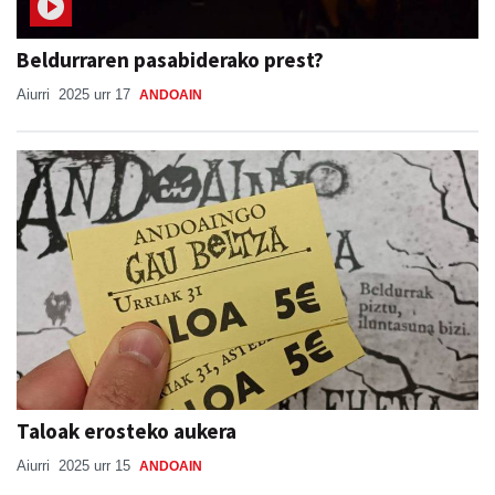
Beldurraren pasabiderako prest?
Aiurri
2025 urr 17
ANDOAIN
Taloak erosteko aukera
Aiurri
2025 urr 15
ANDOAIN