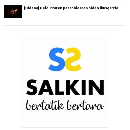
[Bideoa] Beldurraren pasabidearen bideo ikusgarria