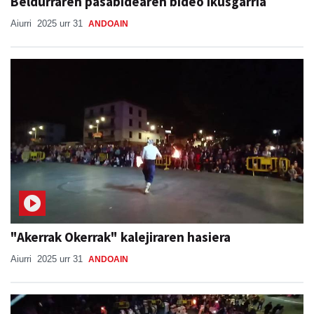
Beldurraren pasabidearen bideo ikusgarria
Aiurri
2025 urr 31
ANDOAIN
"Akerrak Okerrak" kalejiraren hasiera
Aiurri
2025 urr 31
ANDOAIN