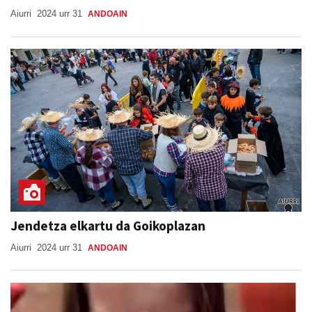
Aiurri
2024 urr 31
ANDOAIN
Jendetza elkartu da Goikoplazan
Aiurri
2024 urr 31
ANDOAIN