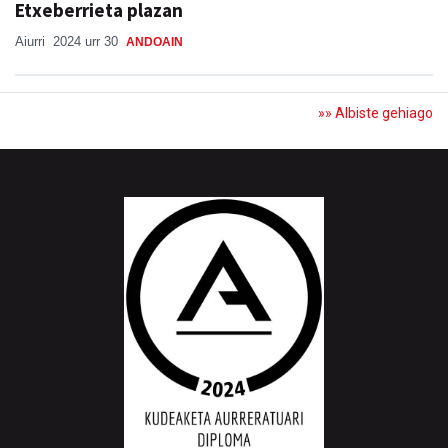
Etxeberrieta plazan
Aiurri
2024 urr 30
ANDOAIN
»» Albiste gehiago