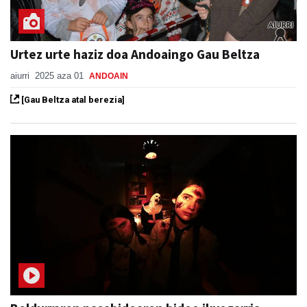
Urtez urte haziz doa Andoaingo Gau Beltza
aiurri
2025 aza 01
ANDOAIN
[Gau Beltza atal berezia]