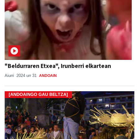
"Beldurraren Etxea", Irunberri elkartean
Aiurri
2024 urr 31
ANDOAIN
[ANDOAINGO GAU BELTZA]