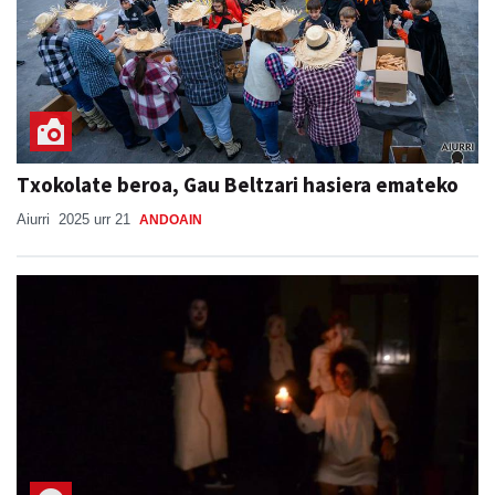
Txokolate beroa, Gau Beltzari hasiera emateko
Aiurri
2025 urr 21
ANDOAIN