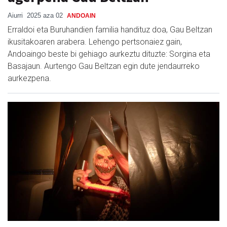
Aiurri
2025 aza 02
ANDOAIN
Erraldoi eta Buruhandien familia handituz doa, Gau Beltzan
ikusitakoaren arabera. Lehengo pertsonaiez gain,
Andoaingo beste bi gehiago aurkeztu dituzte: Sorgina eta
Basajaun. Aurtengo Gau Beltzan egin dute jendaurreko
aurkezpena.