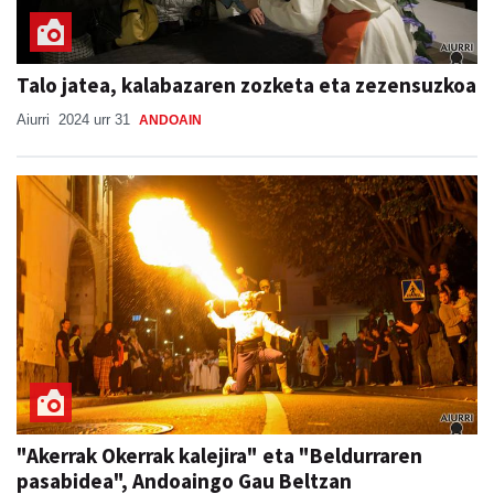
Talo jatea, kalabazaren zozketa eta zezensuzkoa
Aiurri
2024 urr 31
ANDOAIN
"Akerrak Okerrak kalejira" eta "Beldurraren
pasabidea", Andoaingo Gau Beltzan