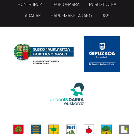
HONI BURUZ
LEGE OHARRA
PUBLIZITATEA
ARAUAK
HARREMANETARAKO
RSS