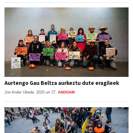
Aurtengo Gau Beltza aurkeztu dute eragileek
Jon Ander Ubeda
2025 urr 27
ANDOAIN