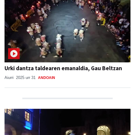
Urki dantza taldearen emanaldia, Gau Beltzan
Aiurri
2025 urr 31
ANDOAIN