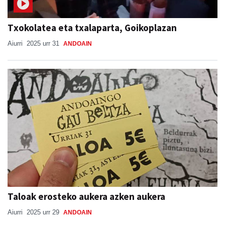
Txokolatea eta txalaparta, Goikoplazan
Aiurri
2025 urr 31
ANDOAIN
Taloak erosteko aukera azken aukera
Aiurri
2025 urr 29
ANDOAIN