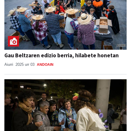
Gau Beltzaren edizio berria, hilabete honetan
Aiurri
2025 urr 03
ANDOAIN