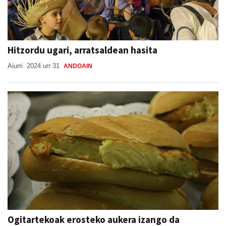
Hitzordu ugari, arratsaldean hasita
Aiurri
2024 urr 31
ANDOAIN
Ogitartekoak erosteko aukera izango da