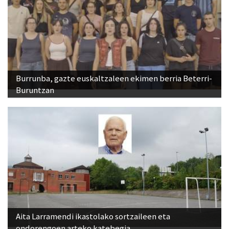
Burrunba, gazte euskaltzaleen ekimen berria Beterri-
Buruntzan
Aita Larramendi ikastolako sortzaileen eta
ondorengoen arteko katebegia