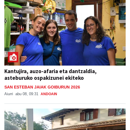
Kantujira, auzo-afaria eta dantzaldia,
asteburuko ospakizunei ekiteko
SAN ESTEBAN JAIAK GOIBURUN 2026
Aiurri
abu 08, 09:31
ANDOAIN