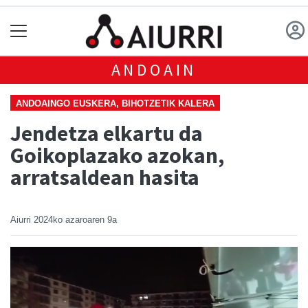
ANDOAIN
ANDOAINGO EUSKERA, BIHOTZETIK KALERA
Jendetza elkartu da
Goikoplazako azokan,
arratsaldean hasita
Aiurri
2024ko azaroaren 9a