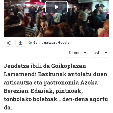
Gehitu gaitzazu Googlen
Entzun
Itzuli
Jendetza ibili da Goikoplazan
Larramendi Bazkunak antolatu duen
artisautza eta gastronomia Azoka
Berezian. Edariak, pintxoak,
tonbolako boletoak... den-dena agortu
da.