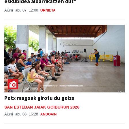
eskubidea aldarrikatzen dut"
Aiurri
abu 07, 12:00
URNIETA
Potx magoak girotu du goiza
SAN ESTEBAN JAIAK GOIBURUN 2026
Aiurri
abu 08, 16:28
ANDOAIN