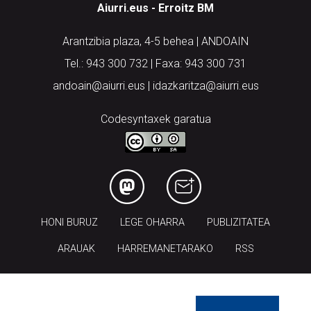
Aiurri.eus - Erroitz BM
Arantzibia plaza, 4-5 behea | ANDOAIN
Tel.: 943 300 732 | Faxa: 943 300 731
andoain@aiurri.eus | idazkaritza@aiurri.eus
Codesyntaxek garatua
HONI BURUZ
LEGE OHARRA
PUBLIZITATEA
ARAUAK
HARREMANETARAKO
RSS