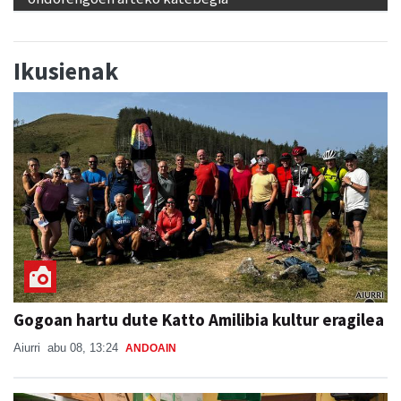
Ikusienak
Gogoan hartu dute Katto Amilibia kultur eragilea
Aiurri
abu 08, 13:24
ANDOAIN