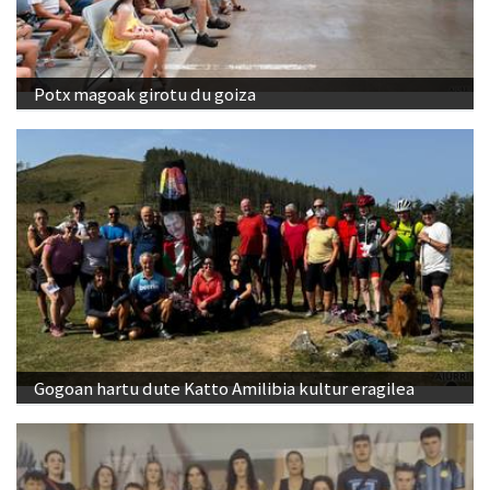
Potx magoak girotu du goiza
Gogoan hartu dute Katto Amilibia kultur eragilea