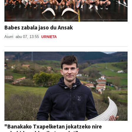
Babes zabala jaso du Ansak
Aiurri
abu 07, 13:55
URNIETA
"Banakako Txapelketan jokatzeko nire