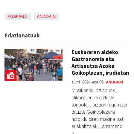
EUSKARA
ANDOAIN
Erlazionatuak
Euskararen aldeko
Gastronomia eta
Artisautza Azoka
Goikoplazan, irudietan
aiurri
2024 aza 09
ANDOAIN
Musikariak, artisauak,
elikagaien ekoizleak,
tonbola... pizgarri ugari izan
dituzte Goikoplazara
hurbildu diren makina bat
euskaltzalek, Larramendi
B…