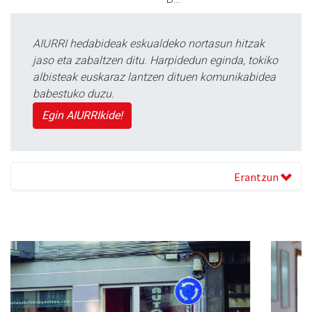
AIURRI hedabideak eskualdeko nortasun hitzak
jaso eta zabaltzen ditu. Harpidedun eginda, tokiko
albisteak euskaraz lantzen dituen komunikabidea
babestuko duzu.
Egin AIURRIkide!
Erantzun