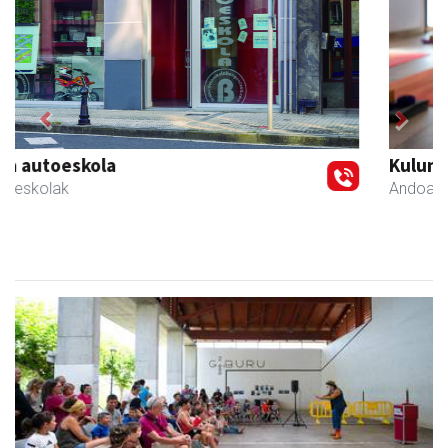
Previous
Next
Kulunka aeroyoga zentroa
Andoain
- Aeroyoga