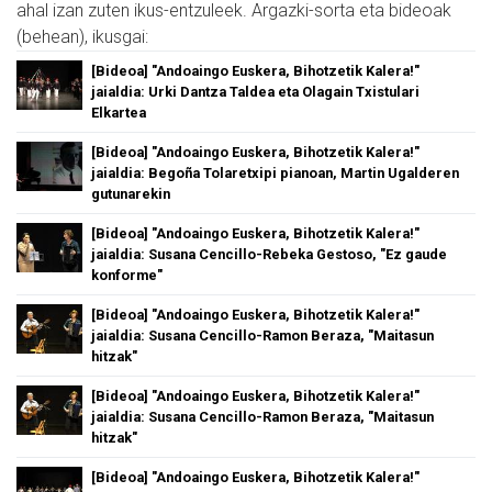
ahal izan zuten ikus-entzuleek. Argazki-sorta eta bideoak
(behean), ikusgai:
[Bideoa] "Andoaingo Euskera, Bihotzetik Kalera!"
jaialdia: Urki Dantza Taldea eta Olagain Txistulari
Elkartea
[Bideoa] "Andoaingo Euskera, Bihotzetik Kalera!"
jaialdia: Begoña Tolaretxipi pianoan, Martin Ugalderen
gutunarekin
[Bideoa] "Andoaingo Euskera, Bihotzetik Kalera!"
jaialdia: Susana Cencillo-Rebeka Gestoso, "Ez gaude
konforme"
[Bideoa] "Andoaingo Euskera, Bihotzetik Kalera!"
jaialdia: Susana Cencillo-Ramon Beraza, "Maitasun
hitzak"
[Bideoa] "Andoaingo Euskera, Bihotzetik Kalera!"
jaialdia: Susana Cencillo-Ramon Beraza, "Maitasun
hitzak"
[Bideoa] "Andoaingo Euskera, Bihotzetik Kalera!"