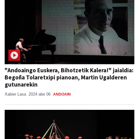
"Andoaingo Euskera, Bihotzetik Kalera!" jaialdia:
Begoña Tolaretxipi pianoan, Martin Ugalderen
gutunarekin
Xabier Lasa
2024 abe 06
ANDOAIN