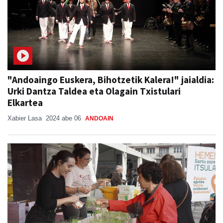
"Andoaingo Euskera, Bihotzetik Kalera!" jaialdia:
Urki Dantza Taldea eta Olagain Txistulari
Elkartea
Xabier Lasa
2024 abe 06
ANDOAIN