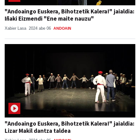
"Andoaingo Euskera, Bihotzetik Kalera!" jaialdia:
Iñaki Eizmendi "Ene maite nauzu"
Xabier Lasa
2024 abe 06
ANDOAIN
"Andoaingo Euskera, Bihotzetik Kalera!" jaialdia:
Lizar Makil dantza taldea