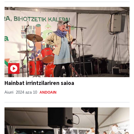
Hainbat irrintzilariren saioa
Aiurri
2024 aza 10
ANDOAIN