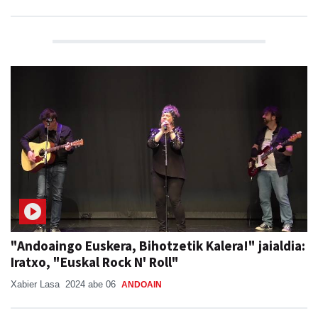
"Andoaingo Euskera, Bihotzetik Kalera!" jaialdia:
Iratxo, "Euskal Rock N' Roll"
Xabier Lasa
2024 abe 06
ANDOAIN