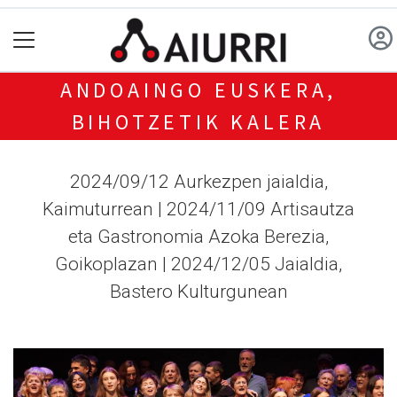
ANDOAINGO EUSKERA,
BIHOTZETIK KALERA
2024/09/12 Aurkezpen jaialdia,
Kaimuturrean | 2024/11/09 Artisautza
eta Gastronomia Azoka Berezia,
Goikoplazan | 2024/12/05 Jaialdia,
Bastero Kulturgunean