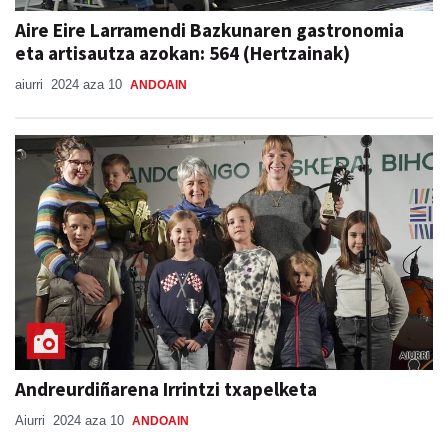
Aire Eire Larramendi Bazkunaren gastronomia
eta artisautza azokan: 564 (Hertzainak)
aiurri
2024 aza 10
ANDOAIN
Andreurdiñarena Irrintzi txapelketa
Aiurri
2024 aza 10
ANDOAIN