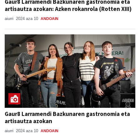
Gaur8 Larramendi Bazkunaren gastronomia eta
artisautza azokan: Azken rokanrola (Rotten XIII)
aiurri
2024 aza 10
ANDOAIN
Gaur8 Larramendi Bazkunaren gastronomia eta
artisautza azokan
aiurri
2024 aza 10
ANDOAIN