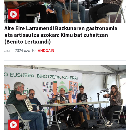
Aire Eire Larramendi Bazkunaren gastronomia
eta artisautza azokan: Kimu bat zuhaitzan
(Benito Lertxundi)
aiurri
2024 aza 10
ANDOAIN