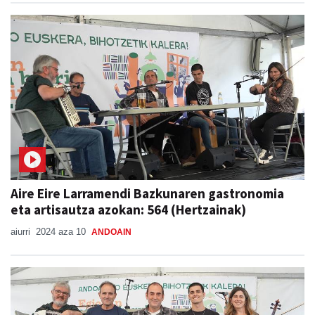
Aire Eire Larramendi Bazkunaren gastronomia
eta artisautza azokan: 564 (Hertzainak)
aiurri
2024 aza 10
ANDOAIN