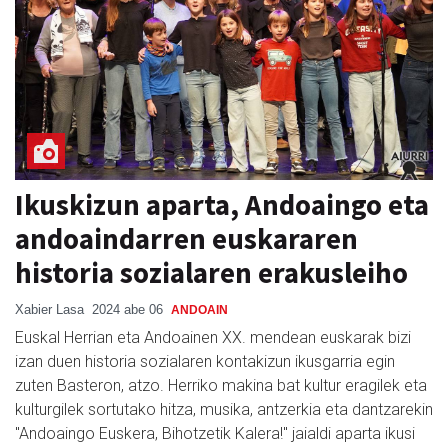
Ikuskizun aparta, Andoaingo eta
andoaindarren euskararen
historia sozialaren erakusleiho
Xabier Lasa
2024 abe 06
ANDOAIN
Euskal Herrian eta Andoainen XX. mendean euskarak bizi
izan duen historia sozialaren kontakizun ikusgarria egin
zuten Basteron, atzo. Herriko makina bat kultur eragilek eta
kulturgilek sortutako hitza, musika, antzerkia eta dantzarekin
"Andoaingo Euskera, Bihotzetik Kalera!" jaialdi aparta ikusi