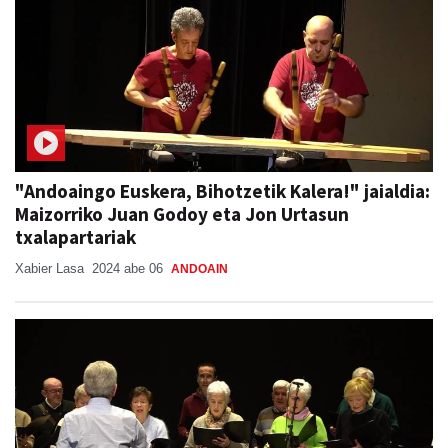
"Andoaingo Euskera, Bihotzetik Kalera!" jaialdia:
Maizorriko Juan Godoy eta Jon Urtasun
txalapartariak
Xabier Lasa
2024 abe 06
ANDOAIN