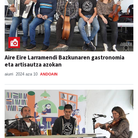
Aire Eire Larramendi Bazkunaren gastronomia
eta artisautza azokan
aiurri
2024 aza 10
ANDOAIN