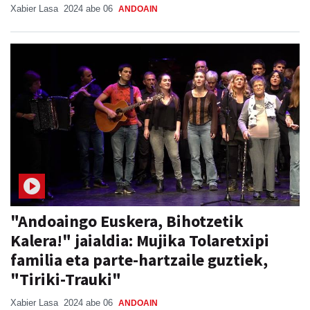
Xabier Lasa
2024 abe 06
ANDOAIN
"Andoaingo Euskera, Bihotzetik
Kalera!" jaialdia: Mujika Tolaretxipi
familia eta parte-hartzaile guztiek,
"Tiriki-Trauki"
Xabier Lasa
2024 abe 06
ANDOAIN