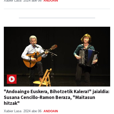
Xabier Lasa
2024 abe 06
ANDOAIN
"Andoaingo Euskera, Bihotzetik Kalera!" jaialdia:
Susana Cencillo-Ramon Beraza, "Maitasun
hitzak"
Xabier Lasa
2024 abe 06
ANDOAIN