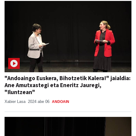
"Andoaingo Euskera, Bihotzetik Kalera!" jaialdia:
Ane Amutxastegi eta Eneritz Jauregi,
"Iluntzean"
Xabier Lasa
2024 abe 06
ANDOAIN