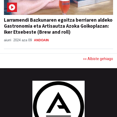
Larramendi Bazkunaren egoitza berriaren aldeko
Gastronomia eta Artisautza Azoka Goikoplazan:
Iker Etxebeste (Brew and roll)
aiurri
2024 aza 09
ANDOAIN
»» Albiste gehiago