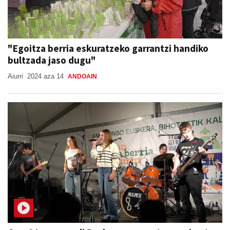
"Egoitza berria eskuratzeko garrantzi handiko
bultzada jaso dugu"
Aiurri
2024 aza 14
ANDOAIN