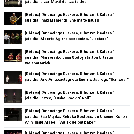
jaialdia: Lizar Makil dantza taldea
[Bideoa] "Andoaingo Euskera, Bihotzetik Kalera!"
jaialdia: Iñaki Eizmendi "Ene maite nauzu"
[Bideoa] "Andoaingo Euskera, Bihotzetik Kalera!"
jaialdia: Alberto Agirre abesbatza, "L'estaca"
[Bideoa] "Andoaingo Euskera, Bihotzetik Kalera!"
jaialdia: Maizorriko Juan Godoy eta Jon Urtasun
txalapartariak
[Bideoa] "Andoaingo Euskera, Bihotzetik Kalera!"
jaialdia: Ane Amutxastegi eta Eneritz Jauregi, "Iluntzean"
[Bideoa] "Andoaingo Euskera, Bihotzetik Kalera!"
jaialdia: Iratxo, "Euskal Rock N' Roll"
[Bideoa] "Andoaingo Euskera, Bihotzetik Kalera!"
jaialdia: Esti Mujika, Rebeka Gestoso, Jo Unanue, Kontxi
Arin, Iñaki Arregi, “Adiskide bat bazen”
[Bideoa] "Andoaingo Euskera, Bihotzetik Kalera!"