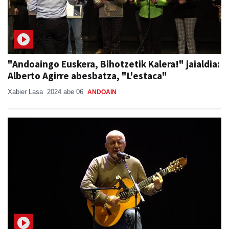
"Andoaingo Euskera, Bihotzetik Kalera!" jaialdia:
Alberto Agirre abesbatza, "L'estaca"
Xabier Lasa
2024 abe 06
ANDOAIN