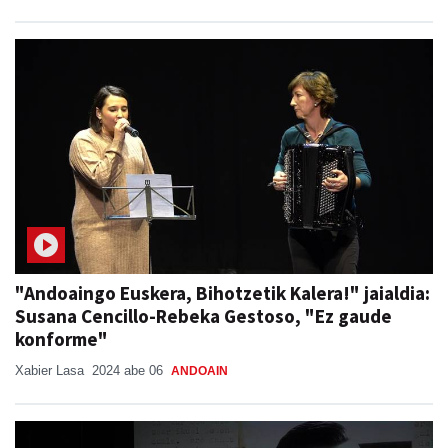
"Andoaingo Euskera, Bihotzetik Kalera!" jaialdia:
Susana Cencillo-Rebeka Gestoso, "Ez gaude
konforme"
Xabier Lasa
2024 abe 06
ANDOAIN