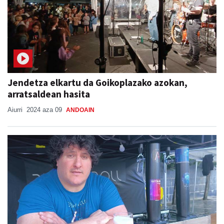
Jendetza elkartu da Goikoplazako azokan,
arratsaldean hasita
Aiurri
2024 aza 09
ANDOAIN