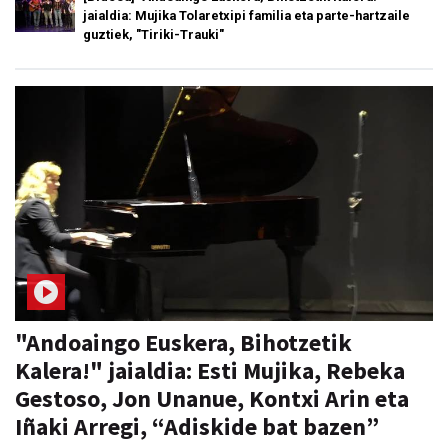
jaialdia: Mujika Tolaretxipi familia eta parte-hartzaile
guztiek, "Tiriki-Trauki"
"Andoaingo Euskera, Bihotzetik
Kalera!" jaialdia: Esti Mujika, Rebeka
Gestoso, Jon Unanue, Kontxi Arin eta
Iñaki Arregi, “Adiskide bat bazen”