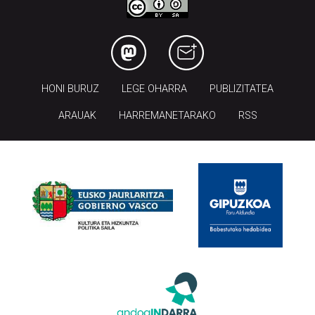
HONI BURUZ
LEGE OHARRA
PUBLIZITATEA
ARAUAK
HARREMANETARAKO
RSS