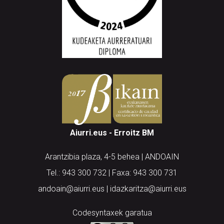
Aiurri.eus - Erroitz BM
Arantzibia plaza, 4-5 behea | ANDOAIN
Tel.: 943 300 732 | Faxa: 943 300 731
andoain@aiurri.eus | idazkaritza@aiurri.eus
Codesyntaxek garatua