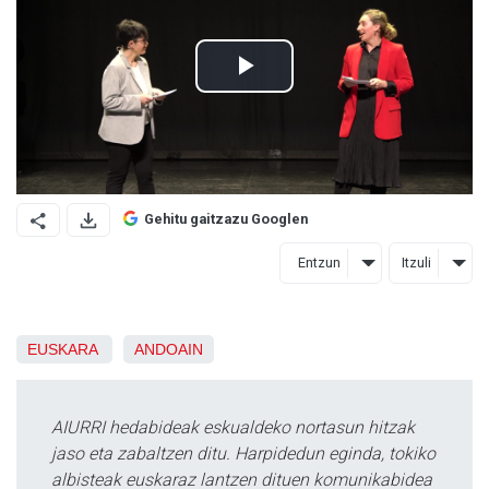
Gehitu gaitzazu Googlen
Entzun
Itzuli
EUSKARA
ANDOAIN
AIURRI hedabideak eskualdeko nortasun hitzak
jaso eta zabaltzen ditu. Harpidedun eginda, tokiko
albisteak euskaraz lantzen dituen komunikabidea