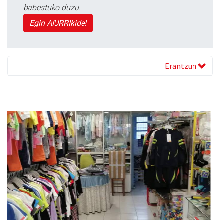
babestuko duzu.
Egin AIURRIkide!
Erantzun