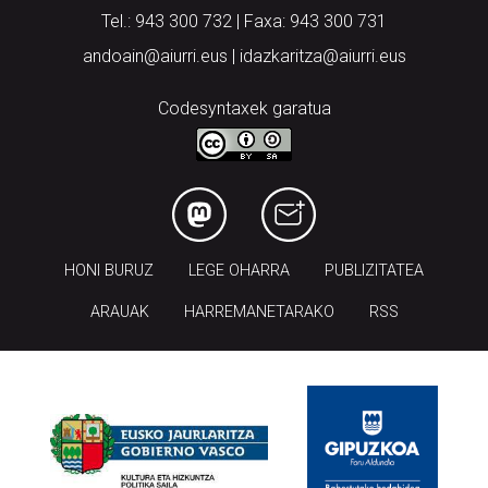
Tel.: 943 300 732 | Faxa: 943 300 731
andoain@aiurri.eus | idazkaritza@aiurri.eus
Codesyntaxek garatua
HONI BURUZ
LEGE OHARRA
PUBLIZITATEA
ARAUAK
HARREMANETARAKO
RSS