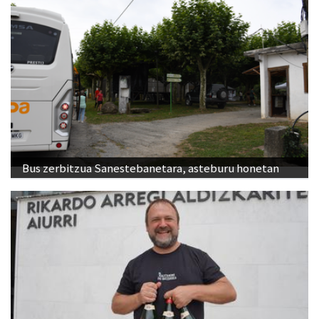
Bus zerbitzua Sanestebanetara, asteburu honetan