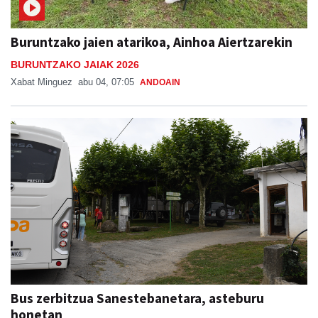
Buruntzako jaien atarikoa, Ainhoa Aiertzarekin
BURUNTZAKO JAIAK 2026
Xabat Minguez
abu 04, 07:05
ANDOAIN
Bus zerbitzua Sanestebanetara, asteburu
honetan