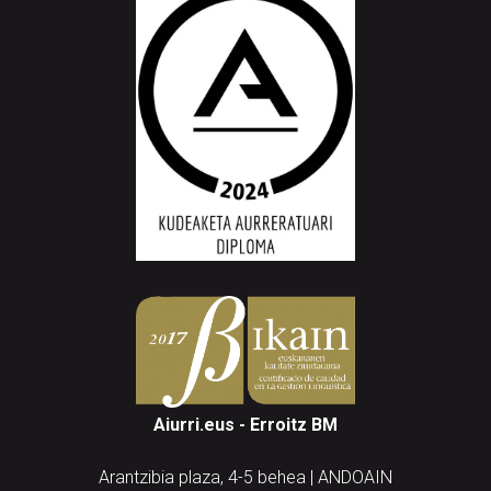
Aiurri.eus - Erroitz BM
Arantzibia plaza, 4-5 behea | ANDOAIN