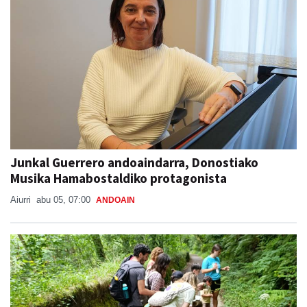
Junkal Guerrero andoaindarra, Donostiako
Musika Hamabostaldiko protagonista
Aiurri
abu 05, 07:00
ANDOAIN