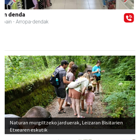
Previous
Next
Xixori belar-denda
Andoain
- Belar-denda
Naturan murgiltzeko jarduerak, Leizaran Bisitarien
Etxearen eskutik