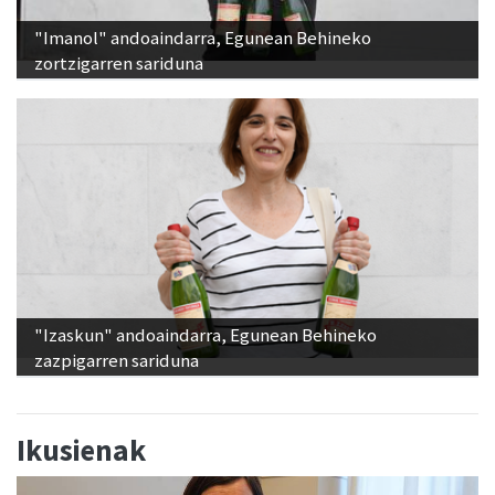
"Imanol" andoaindarra, Egunean Behineko
zortzigarren sariduna
"Izaskun" andoaindarra, Egunean Behineko
zazpigarren sariduna
Ikusienak