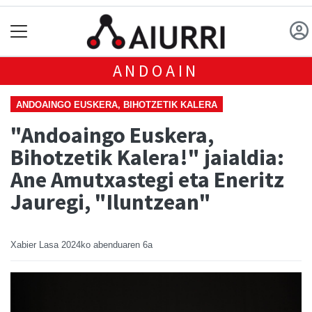
ANDOAIN
ANDOAINGO EUSKERA, BIHOTZETIK KALERA
"Andoaingo Euskera,
Bihotzetik Kalera!" jaialdia:
Ane Amutxastegi eta Eneritz
Jauregi, "Iluntzean"
Xabier Lasa
2024ko abenduaren 6a