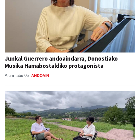
Junkal Guerrero andoaindarra, Donostiako
Musika Hamabostaldiko protagonista
Aiurri
abu 05
ANDOAIN