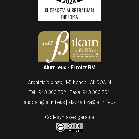
Aiurri.eus - Erroitz BM
Arantzibia plaza, 4-5 behea | ANDOAIN
Tel.: 943 300 732 | Faxa: 943 300 731
andoain@aiurri.eus | idazkaritza@aiurri.eus
Codesyntaxek garatua