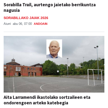
Sorabilla Trail, aurtengo jaietako berrikuntza
nagusia
SORABILLAKO JAIAK 2026
Aiurri
abu 06, 07:00
ANDOAIN
Aita Larramendi ikastolako sortzaileen eta
ondorengoen arteko katebegia