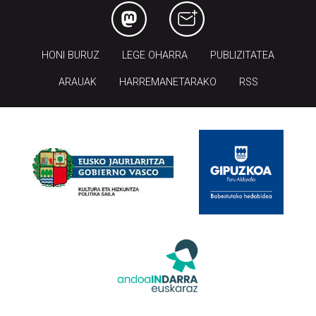
HONI BURUZ
LEGE OHARRA
PUBLIZITATEA
ARAUAK
HARREMANETARAKO
RSS