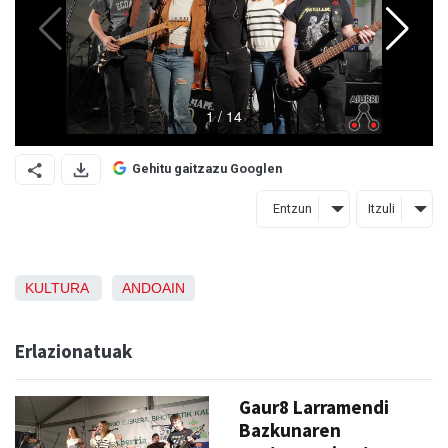
Gehitu gaitzazu Googlen
Entzun
Itzuli
KULTURA
ANDOAIN
Erlazionatuak
Gaur8 Larramendi
Bazkunaren