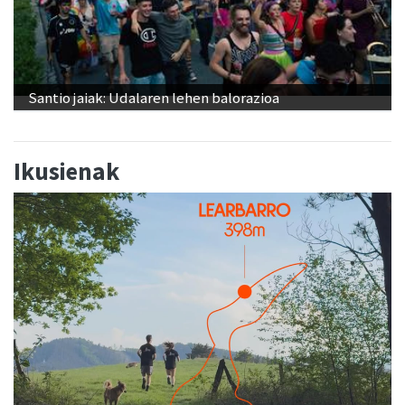
Santio jaiak: Udalaren lehen balorazioa
Ikusienak