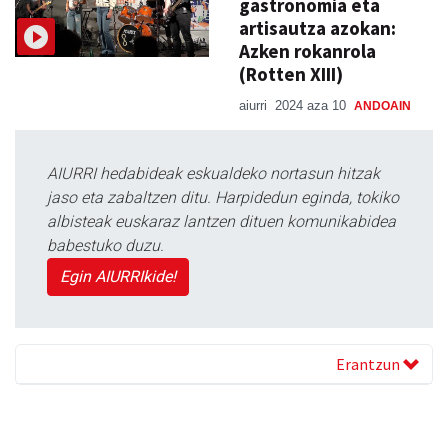
gastronomia eta
artisautza azokan:
Azken rokanrola
(Rotten XIII)
aiurri
2024 aza 10
ANDOAIN
AIURRI hedabideak eskualdeko nortasun hitzak
jaso eta zabaltzen ditu. Harpidedun eginda, tokiko
albisteak euskaraz lantzen dituen komunikabidea
babestuko duzu.
Egin AIURRIkide!
Erantzun