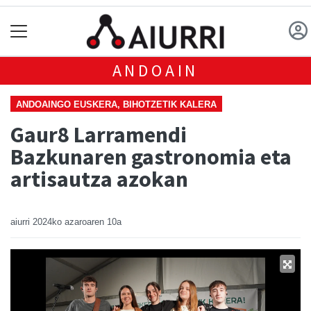
ANDOAIN
ANDOAINGO EUSKERA, BIHOTZETIK KALERA
Gaur8 Larramendi
Bazkunaren gastronomia eta
artisautza azokan
aiurri
2024ko azaroaren 10a