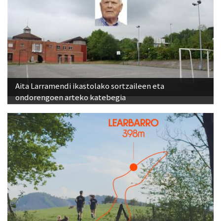
Aita Larramendi ikastolako sortzaileen eta
ondorengoen arteko katebegia