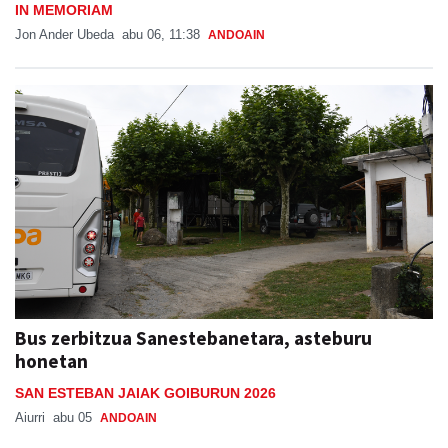
IN MEMORIAM
Jon Ander Ubeda
abu 06, 11:38
ANDOAIN
Bus zerbitzua Sanestebanetara, asteburu
honetan
SAN ESTEBAN JAIAK GOIBURUN 2026
Aiurri
abu 05
ANDOAIN