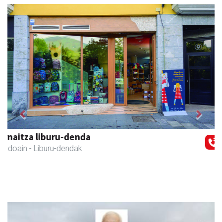
Previous
Next
Kuttun kafetegia
Andoain
- Gozotegiak