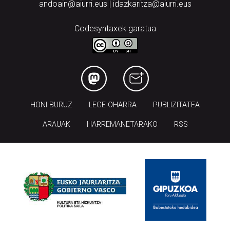
andoain@aiurri.eus | idazkaritza@aiurri.eus
Codesyntaxek garatua
HONI BURUZ
LEGE OHARRA
PUBLIZITATEA
ARAUAK
HARREMANETARAKO
RSS