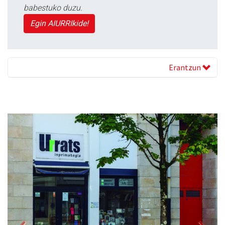
babestuko duzu.
Egin AIURRIkide!
Erantzun