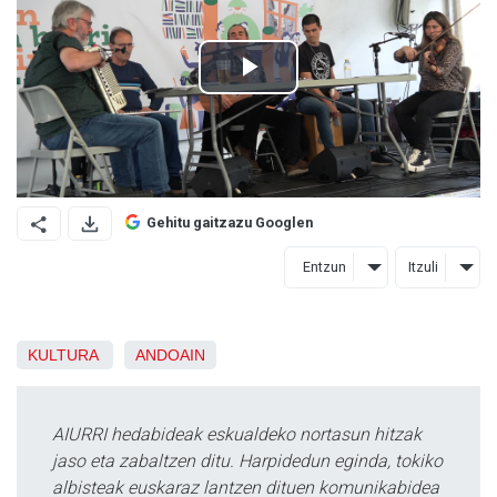
Gehitu gaitzazu Googlen
Entzun
Itzuli
KULTURA
ANDOAIN
AIURRI hedabideak eskualdeko nortasun hitzak
jaso eta zabaltzen ditu. Harpidedun eginda, tokiko
albisteak euskaraz lantzen dituen komunikabidea