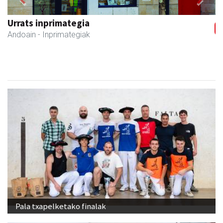
Previous
Next
Ondarreta taberna
Andoain
- Tabernak
Pala txapelketako finalak