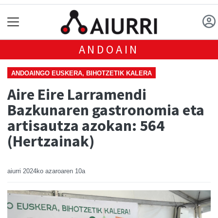
ANDOAIN
ANDOAINGO EUSKERA, BIHOTZETIK KALERA
Aire Eire Larramendi
Bazkunaren gastronomia eta
artisautza azokan: 564
(Hertzainak)
aiurri
2024ko azaroaren 10a