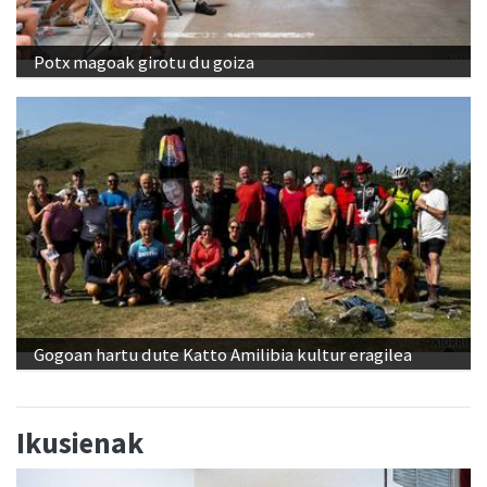
Potx magoak girotu du goiza
Gogoan hartu dute Katto Amilibia kultur eragilea
Ikusienak