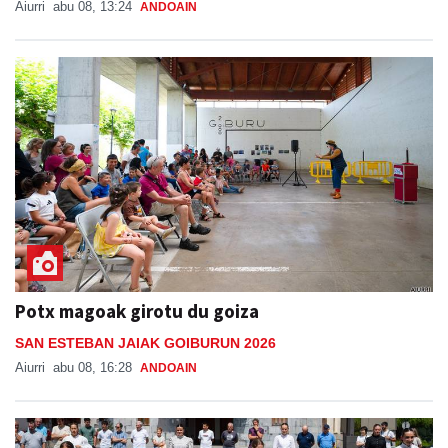
Aiurri
abu 08, 13:24
ANDOAIN
Potx magoak girotu du goiza
SAN ESTEBAN JAIAK GOIBURUN 2026
Aiurri
abu 08, 16:28
ANDOAIN