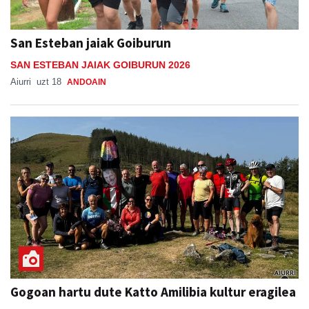
San Esteban jaiak Goiburun
SAN ESTEBAN JAIAK GOIBURUN 2026
Aiurri
uzt 18
ANDOAIN
Gogoan hartu dute Katto Amilibia kultur eragilea