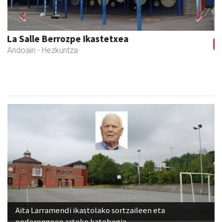
Previous
Next
Ormaki urdaitegia
Andoain
- Urdaitegiak
Aita Larramendi ikastolako sortzaileen eta
ondorengoen arteko katebegia