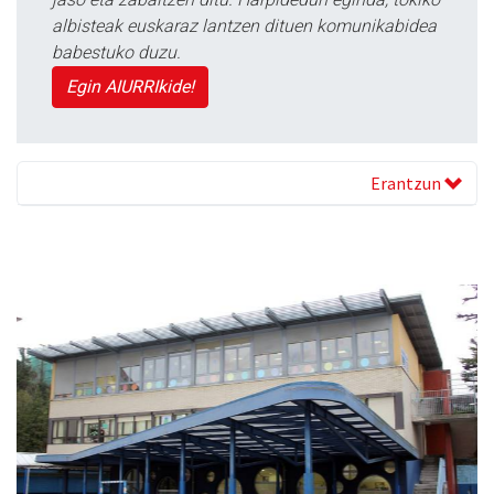
albisteak euskaraz lantzen dituen komunikabidea
babestuko duzu.
Egin AIURRIkide!
Erantzun