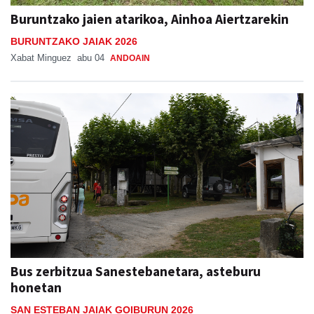
Buruntzako jaien atarikoa, Ainhoa Aiertzarekin
BURUNTZAKO JAIAK 2026
Xabat Minguez
abu 04
ANDOAIN
Bus zerbitzua Sanestebanetara, asteburu
honetan
SAN ESTEBAN JAIAK GOIBURUN 2026