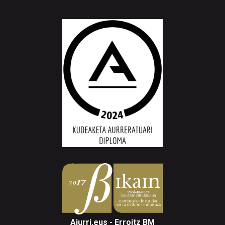
Aiurri.eus - Erroitz BM