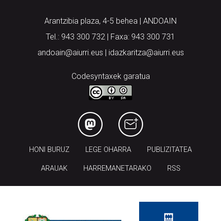
Arantzibia plaza, 4-5 behea | ANDOAIN
Tel.: 943 300 732 | Faxa: 943 300 731
andoain@aiurri.eus | idazkaritza@aiurri.eus
Codesyntaxek garatua
HONI BURUZ
LEGE OHARRA
PUBLIZITATEA
ARAUAK
HARREMANETARAKO
RSS