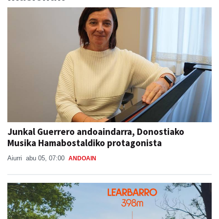
Junkal Guerrero andoaindarra, Donostiako
Musika Hamabostaldiko protagonista
Aiurri
abu 05, 07:00
ANDOAIN