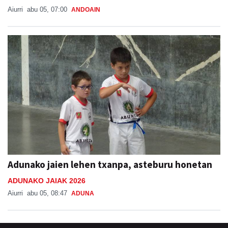
Aiurri
abu 05, 07:00
ANDOAIN
Adunako jaien lehen txanpa, asteburu honetan
ADUNAKO JAIAK 2026
Aiurri
abu 05, 08:47
ADUNA