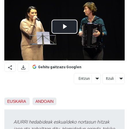
Gehitu gaitzazu Googlen
Entzun
Itzuli
EUSKARA
ANDOAIN
AIURRI hedabideak eskualdeko nortasun hitzak
jaso eta zabaltzen ditu. Harpidedun eginda, tokiko