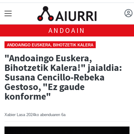
ANDOAIN
ANDOAINGO EUSKERA, BIHOTZETIK KALERA
"Andoaingo Euskera,
Bihotzetik Kalera!" jaialdia:
Susana Cencillo-Rebeka
Gestoso, "Ez gaude
konforme"
Xabier Lasa
2024ko abenduaren 6a