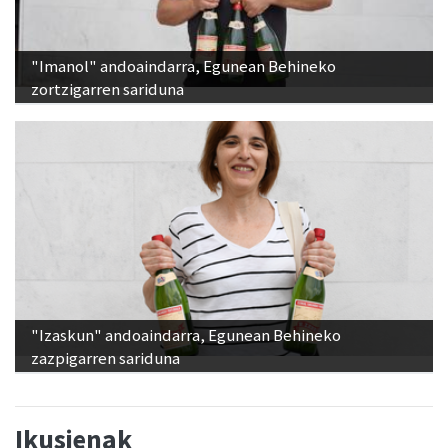
"Imanol" andoaindarra, Egunean Behineko
zortzigarren sariduna
"Izaskun" andoaindarra, Egunean Behineko
zazpigarren sariduna
Ikusienak