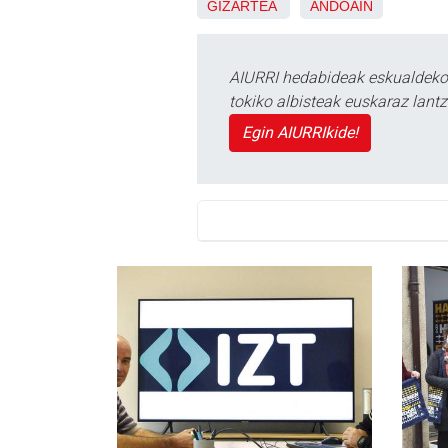
GIZARTEA
ANDOAIN
AIURRI hedabideak eskualdeko n
tokiko albisteak euskaraz lan
Egin AIURRIkide!