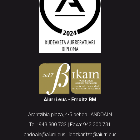
Aiurri.eus - Erroitz BM
Arantzibia plaza, 4-5 behea | ANDOAIN
Tel.: 943 300 732 | Faxa: 943 300 731
andoain@aiurri.eus | idazkaritza@aiurri.eus