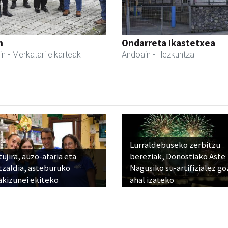
n
Ondarreta Ikastetxea
in
- Merkatari elkarteak
Andoain
- Hezkuntza
Lurraldebuseko zerbitzu
ujira, auzo-afaria eta
bereziak, Donostiako Aste
tzaldia, asteburuko
Nagusiko su-artifizialez g
akizunei ekiteko
ahal izateko