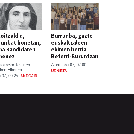
oitzaldia,
Burrunba, gazte
runbat honetan,
euskaltzaleen
ma Kandidaren
ekimen berria
menez
Beterri-Buruntzan
rrozpeko Jesusen
Aiurri
abu 07, 07:00
ben Elkartea
URNIETA
 07, 09:25
ANDOAIN