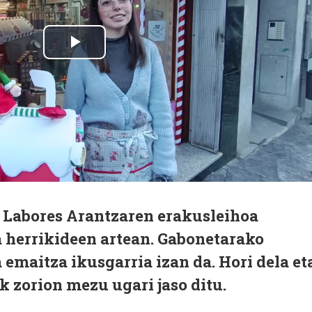
 Labores Arantzaren erakusleihoa
a herrikideen artean. Gabonetarako
 emaitza ikusgarria izan da. Hori dela et
ok
zorion mezu ugari jaso ditu.