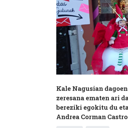
Kale Nagusian dagoen
zeresana ematen ari d
bereziki egokitu du eta
Andrea Corman Castr