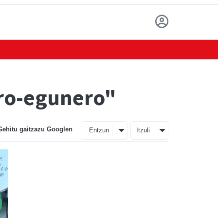
ero-egunero"
Gehitu gaitzazu Googlen
Entzun
Itzuli