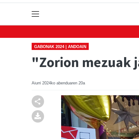
GABONAK 2024 | ANDOAIN
"Zorion mezuak j
Aiurri
2024ko abenduaren 20a