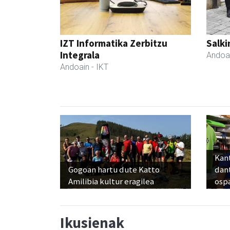
IZT Informatika Zerbitzu
Salki
Integrala
Andoa
Andoain
- IKT
Kant
Gogoan hartu dute Katto
dan
Amilibia kultur eragilea
osp
Ikusienak