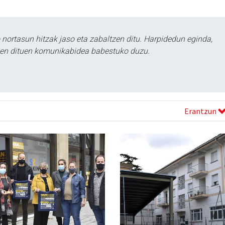
ortasun hitzak jaso eta zabaltzen ditu. Harpidedun eginda,
tzen dituen komunikabidea babestuko duzu.
Erantzun