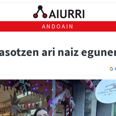
ANDOAIN
asotzen ari naiz egun