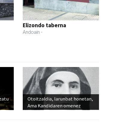
Elizondo taberna
Andoain
-
ozatu
Otoitzaldia, larunbat honetan,
Ama Kandidaren omenez