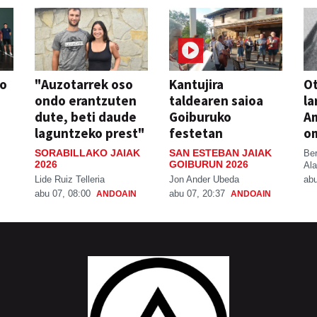
so
"Auzotarrek oso
Kantujira
Ot
ondo erantzuten
taldearen saioa
la
dute, beti daude
Goiburuko
A
laguntzeko prest"
festetan
o
SORABILLAKO JAIAK
SAN ESTEBAN JAIAK
Be
2026
GOIBURUN 2026
Ala
Lide Ruiz Telleria
Jon Ander Ubeda
abu
abu 07, 08:00
abu 07, 20:37
ANDOAIN
ANDOAIN