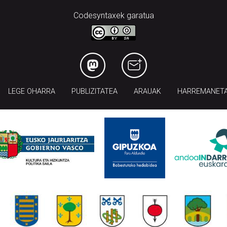
Codesyntaxek garatua
LEGE OHARRA
PUBLIZITATEA
ARAUAK
HARREMANET