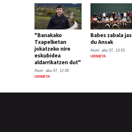
"Banakako
Babes zabala ja
Txapelketan
du Ansak
jokatzeko nire
Aiurri
abu 07, 13:55
eskubidea
URNIETA
aldarrikatzen dut"
Aiurri
abu 07, 12:00
URNIETA