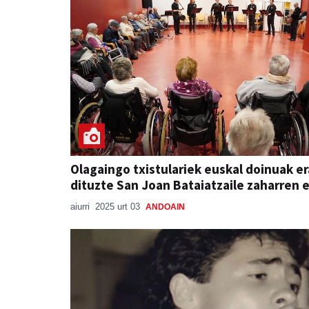
Olagaingo txistulariek euskal doinuak e
dituzte San Joan Bataiatzaile zaharren 
aiurri
2025 urt 03
ANDOAIN