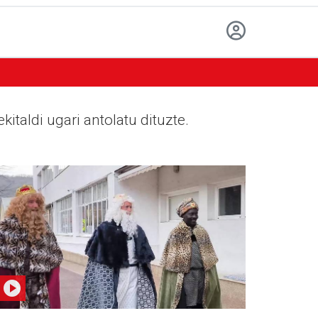
italdi ugari antolatu dituzte.