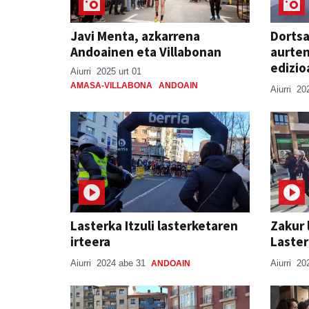
Javi Menta, azkarrena
Dortsa
Andoainen eta Villabonan
aurten
edizio
Aiurri
2025 urt 01
AMASA-VILLABONA
ANDOAIN
Aiurri
20
Lasterka Itzuli lasterketaren
Zakur 
irteera
Laster
Aiurri
2024 abe 31
Aiurri
20
ANDOAIN