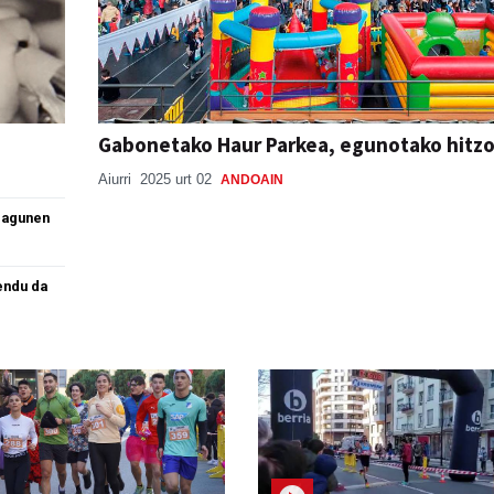
Gabonetako Haur Parkea, egunotako hitz
Aiurri
2025 urt 02
ANDOAIN
 lagunen
endu da