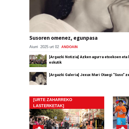
Susoren omenez, egunpasa
Aiurri
2025 urt 02
ANDOAIN
[Argazki Notizia] Azken agurra etxekoen eta
eskutik
[Argazki Galeria] Jexux Mari Otaegi "Suso" z
[URTE ZAHARREKO
LASTERKETAK]