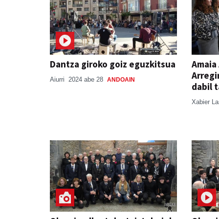
Dantza giroko goiz eguzkitsua
Amaia 
Arregi
Aiurri
2024 abe 28
ANDOAIN
dabil 
Xabier L