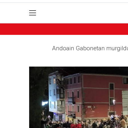
Andoain Gabonetan murgildu da