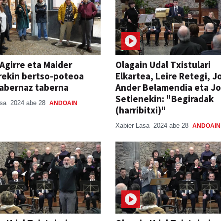
Agirre eta Maider
Olagain Udal Txistulari
rekin bertso-poteoa
Elkartea, Leire Retegi, J
tabernaz taberna
Ander Belamendia eta J
Setienekin: "Begiradak
asa
2024 abe 28
ANDOAIN
(harribitxi)"
Xabier Lasa
2024 abe 28
ANDOAIN