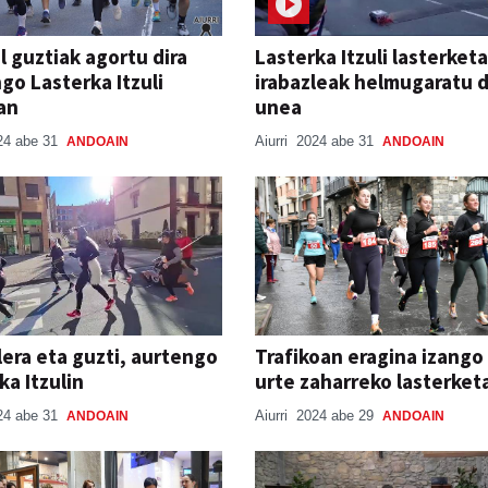
l guztiak agortu dira
Lasterka Itzuli lasterket
go Lasterka Itzuli
irabazleak helmugaratu d
an
unea
24 abe 31
Aiurri
2024 abe 31
ANDOAIN
ANDOAIN
lera eta guzti, aurtengo
Trafikoan eragina izango
ka Itzulin
urte zaharreko lasterket
24 abe 31
Aiurri
2024 abe 29
ANDOAIN
ANDOAIN