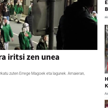
E
B
ai
 iritsi zen unea
harkatu zuten Errege Magoek eta lagunek. Amaieran,
H
K
Ai