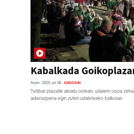
Kabalkada Goikoplazara
Aiurri
2025 urt 06
ANDOAIN
Txitibar plazatik abiatu ostean, udalerri osoa ze
adierazpena egin zuten udaletxeko balkoian.