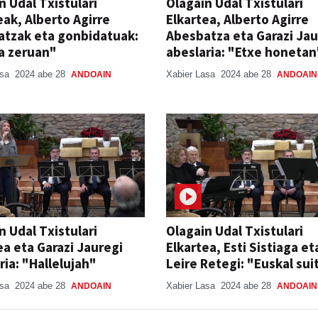
n Udal Txistulari
Olagain Udal Txistulari
eak, Alberto Agirre
Elkartea, Alberto Agirre
tzak eta gonbidatuak:
Abesbatza eta Garazi Jau
a zeruan"
abeslaria: "Etxe honetan
asa
2024 abe 28
Xabier Lasa
2024 abe 28
ANDOAIN
ANDOAIN
n Udal Txistulari
Olagain Udal Txistulari
ea eta Garazi Jauregi
Elkartea, Esti Sistiaga et
ria: "Hallelujah"
Leire Retegi: "Euskal sui
asa
2024 abe 28
Xabier Lasa
2024 abe 28
ANDOAIN
ANDOAIN