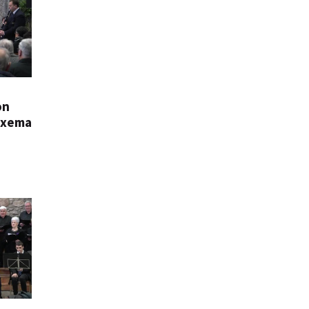
on
oxema