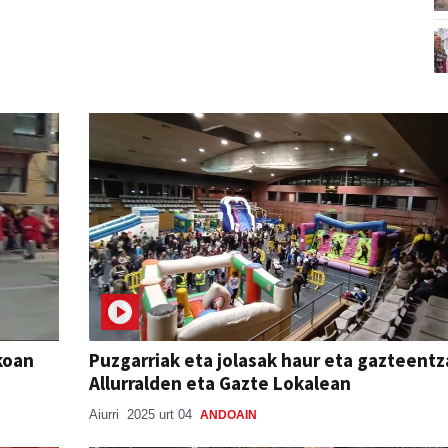
rkoan
Puzgarriak eta jolasak haur eta gazteentz
Allurralden eta Gazte Lokalean
Aiurri
2025 urt 04
ANDOAIN