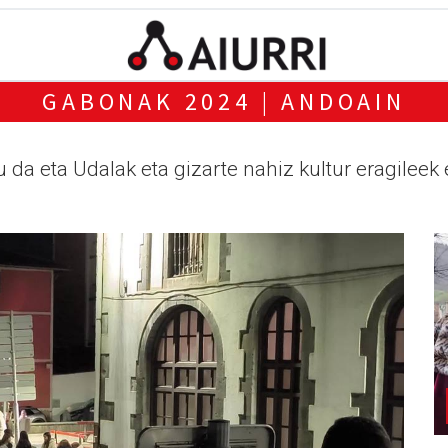
GABONAK 2024 | ANDOAIN
 eta Udalak eta gizarte nahiz kultur eragileek ek