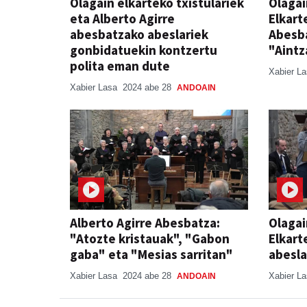
Olagain elkarteko txistulariek
Olagai
eta Alberto Agirre
Elkart
abesbatzako abeslariek
Abesba
gonbidatuekin kontzertu
"Aintz
polita eman dute
Xabier L
Xabier Lasa
2024 abe 28
ANDOAIN
Alberto Agirre Abesbatza:
Olagai
"Atozte kristauak", "Gabon
Elkart
gaba" eta "Mesias sarritan"
abesla
Xabier Lasa
2024 abe 28
Xabier L
ANDOAIN