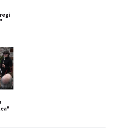
regi
"
a
tea"