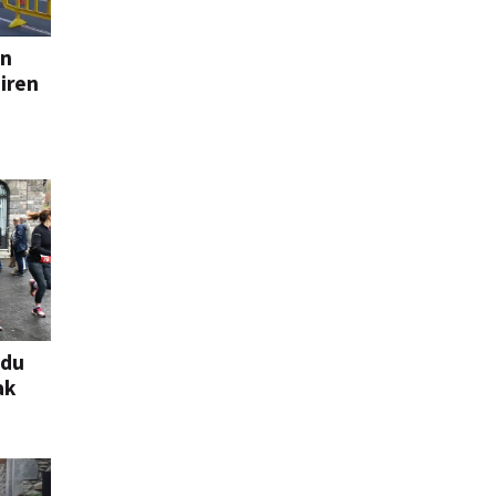
an
iren
 du
ak