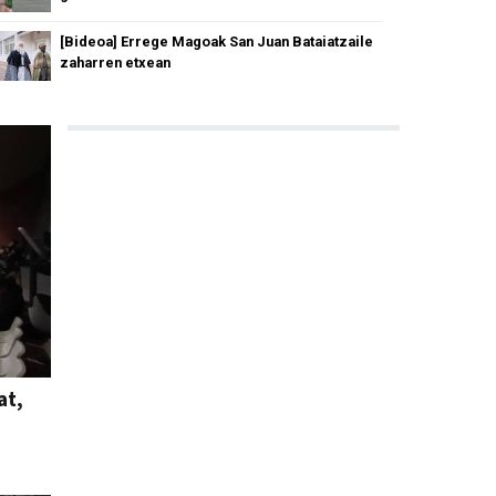
[Bideoa] Errege Magoak San Juan Bataiatzaile
zaharren etxean
at,