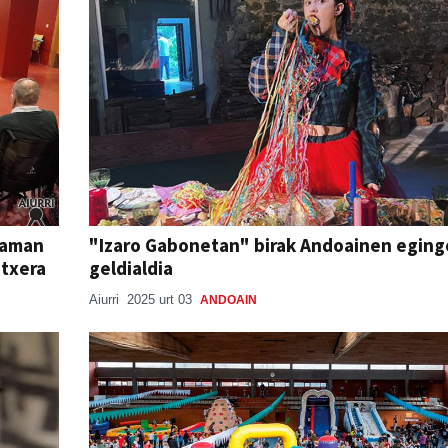
raman
"Izaro Gabonetan" birak Andoainen eging
etxera
geldialdia
Aiurri
2025 urt 03
ANDOAIN