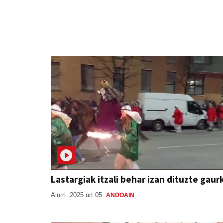
Lastargiak itzali behar izan dituzte gau
Aiurri
2025 urt 05
ANDOAIN