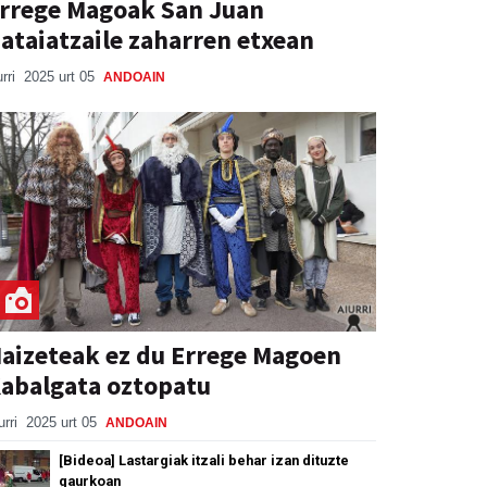
rrege Magoak San Juan
ataiatzaile zaharren etxean
urri
2025 urt 05
ANDOAIN
aizeteak ez du Errege Magoen
abalgata oztopatu
urri
2025 urt 05
ANDOAIN
[Bideoa] Lastargiak itzali behar izan dituzte
gaurkoan